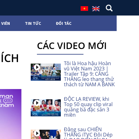
 VIÊN
TIN TỨC
ĐỐI TÁC
CÁC VIDEO MỚI
HÍCH
Tôi là Hoa hậu Hoàn
vũ Việt Nam 2023 |
Trailer Tập 9: CĂNG
THẲNG leo thang thử
thách từ NAM A BANK
ĐỘC LẠ REVIEW, khi
Top 50 quay clip viral
quảng bá đặc sản 3
miền
Đằng sau CHIẾN
THẮNG iTVC Đôi Dép