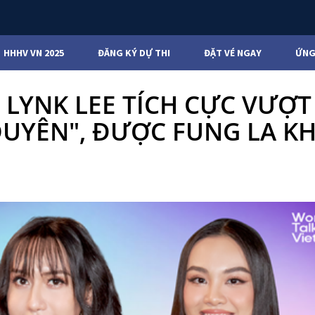
HHHV VN 2025
ĐĂNG KÝ DỰ THI
ĐẶT VÉ NGAY
ỨNG
 LYNK LEE TÍCH CỰC VƯỢT
DUYÊN", ĐƯỢC FUNG LA K