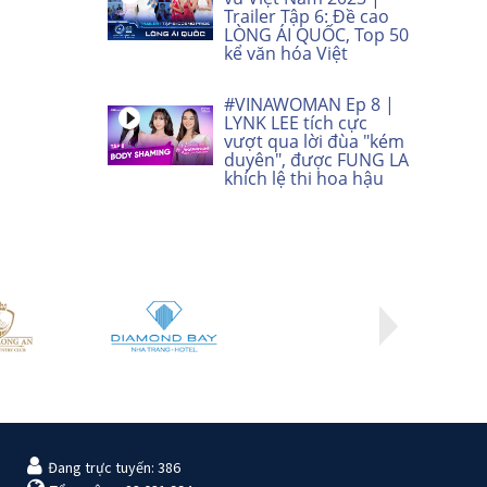
Trailer Tập 6: Đề cao
LÒNG ÁI QUỐC, Top 50
kể văn hóa Việt
#VINAWOMAN Ep 8 |
LYNK LEE tích cực
vượt qua lời đùa "kém
duyên", được FUNG LA
khích lệ thi hoa hậu
Đang trực tuyến: 386