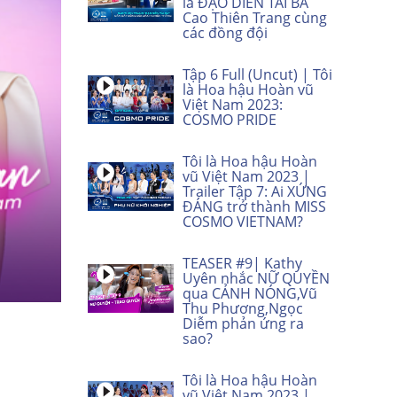
là ĐẠO DIỄN TÀI BA
Cao Thiên Trang cùng
các đồng đội
Tập 6 Full (Uncut) | Tôi
là Hoa hậu Hoàn vũ
Việt Nam 2023:
COSMO PRIDE
Tôi là Hoa hậu Hoàn
vũ Việt Nam 2023 |
Trailer Tập 7: Ai XỨNG
ĐÁNG trở thành MISS
COSMO VIETNAM?
TEASER #9| Kathy
Uyên nhắc NỮ QUYỀN
qua CẢNH NÓNG,Vũ
Thu Phương,Ngọc
Diễm phản ứng ra
sao?
Tôi là Hoa hậu Hoàn
vũ Việt Nam 2023 |