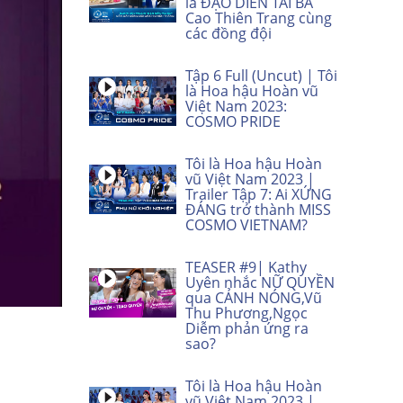
là ĐẠO DIỄN TÀI BA
Cao Thiên Trang cùng
các đồng đội
Tập 6 Full (Uncut) | Tôi
là Hoa hậu Hoàn vũ
Việt Nam 2023:
COSMO PRIDE
Tôi là Hoa hậu Hoàn
vũ Việt Nam 2023 |
Trailer Tập 7: Ai XỨNG
ĐÁNG trở thành MISS
COSMO VIETNAM?
TEASER #9| Kathy
Uyên nhắc NỮ QUYỀN
qua CẢNH NÓNG,Vũ
Thu Phương,Ngọc
Diễm phản ứng ra
sao?
Tôi là Hoa hậu Hoàn
vũ Việt Nam 2023 |