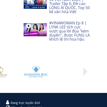
Trailer Tập 6: Đề cao
LÒNG ÁI QUỐC, Top 50
kể văn hóa Việt
#VINAWOMAN Ep 8 |
LYNK LEE tích cực
vượt qua lời đùa "kém
duyên", được FUNG LA
khích lệ thi hoa hậu
Đang trực tuyến: 624