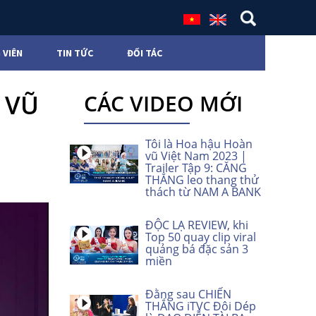
 VIÊN
TIN TỨC
ĐỐI TÁC
 VŨ
CÁC VIDEO MỚI
Tôi là Hoa hậu Hoàn
vũ Việt Nam 2023 |
Trailer Tập 9: CĂNG
THẲNG leo thang thử
thách từ NAM A BANK
ĐỘC LẠ REVIEW, khi
Top 50 quay clip viral
quảng bá đặc sản 3
miền
Đằng sau CHIẾN
THẮNG iTVC Đôi Dép