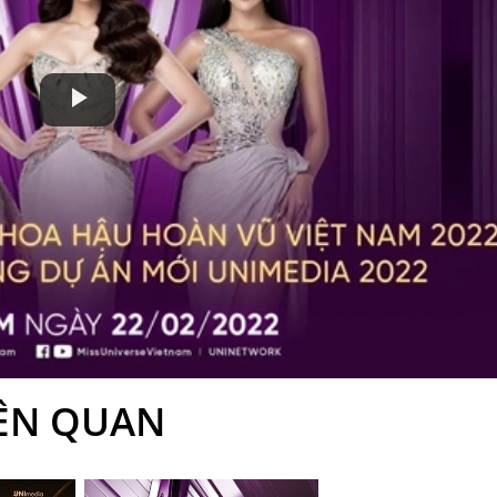
Play
Video
IÊN QUAN