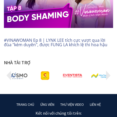
#VINAWOMAN Ep 8 | LYNK LEE tích cực vượt qua lời
đùa "kém duyên", được FUNG LA khích lệ thi hoa hậu
NHÀ TÀI TRỢ
TRANG CHỦ
ỨNG VIÊN
THƯ VIỆN VIDEO
LIÊN HỆ
Kết nối với chúng tôi trên: