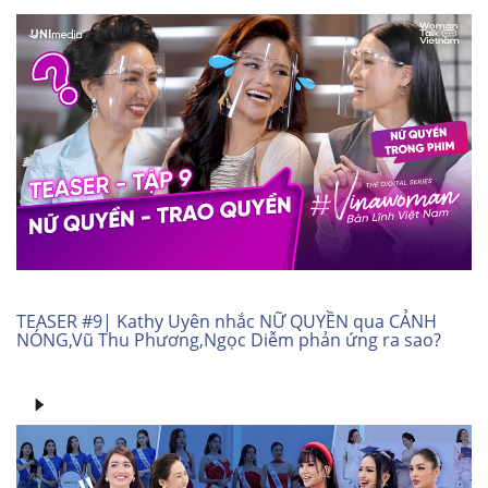
TEASER #9| Kathy Uyên nhắc NỮ QUYỀN qua CẢNH
NÓNG,Vũ Thu Phương,Ngọc Diễm phản ứng ra sao?