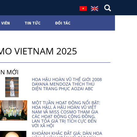
 VIÊN
TIN TỨC
ĐỐI TÁC
SMO VIETNAM 2025
IN MỚI
HOA HẬU HOÀN VŨ THẾ GIỚI 2008
DAYANA MENDOZA THÍCH THÚ
DIỆN TRANG PHỤC AOZAI ABC
MỘT TUẦN HOẠT ĐỘNG NỔI BẬT:
HOA HẬU, Á HẬU HOÀN VŨ VIỆT
NAM VÀ MISS COSMO THAM GIA
CÁC HOẠT ĐỘNG CỘNG ĐỒNG,
LAN TỎA GIÁ TRỊ TÍCH CỰC ĐẾN
VỚI XÃ HỘI
KHOẢNH KHẮC ĐẮT GIÁ: DÀN HOA