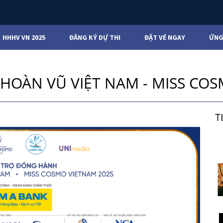
HHHV VN 2025
ĐĂNG KÝ DỰ THI
ĐẶT VÉ NGAY
ỨNG
 HOÀN VŨ VIỆT NAM - MISS CO
T