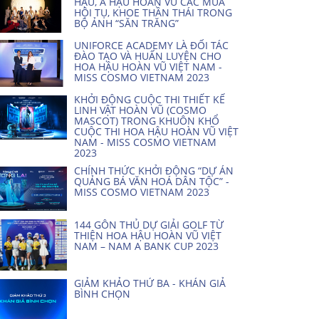
HẬU, Á HẬU HOÀN VŨ CÁC MÙA
HỘI TỤ, KHOE THẦN THÁI TRONG
BỘ ẢNH “SĂN TRĂNG”
UNIFORCE ACADEMY LÀ ĐỐI TÁC
ĐÀO TẠO VÀ HUẤN LUYỆN CHO
HOA HẬU HOÀN VŨ VIỆT NAM -
MISS COSMO VIETNAM 2023
KHỞI ĐỘNG CUỘC THI THIẾT KẾ
LINH VẬT HOÀN VŨ (COSMO
MASCOT) TRONG KHUÔN KHỔ
CUỘC THI HOA HẬU HOÀN VŨ VIỆT
NAM - MISS COSMO VIETNAM
2023
CHÍNH THỨC KHỞI ĐỘNG “DỰ ÁN
QUẢNG BÁ VĂN HOÁ DÂN TỘC” -
MISS COSMO VIETNAM 2023
144 GÔN THỦ DỰ GIẢI GOLF TỪ
THIỆN HOA HẬU HOÀN VŨ VIỆT
NAM – NAM A BANK CUP 2023
GIẢM KHẢO THỨ BA - KHÁN GIẢ
BÌNH CHỌN