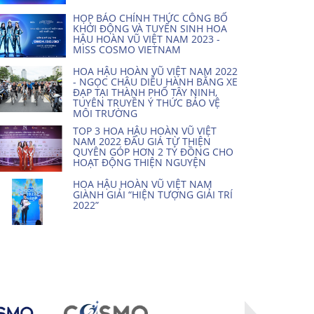
HỌP BÁO CHÍNH THỨC CÔNG BỐ
KHỞI ĐỘNG VÀ TUYỂN SINH HOA
HẬU HOÀN VŨ VIỆT NAM 2023 -
MISS COSMO VIETNAM
HOA HẬU HOÀN VŨ VIỆT NAM 2022
- NGỌC CHÂU DIỄU HÀNH BẰNG XE
ĐẠP TẠI THÀNH PHỐ TÂY NINH,
TUYÊN TRUYỀN Ý THỨC BẢO VỆ
MÔI TRƯỜNG
TOP 3 HOA HẬU HOÀN VŨ VIỆT
NAM 2022 ĐẤU GIÁ TỪ THIỆN
QUYÊN GÓP HƠN 2 TỶ ĐỒNG CHO
HOẠT ĐỘNG THIỆN NGUYỆN
HOA HẬU HOÀN VŨ VIỆT NAM
GIÀNH GIẢI “HIỆN TƯỢNG GIẢI TRÍ
2022”