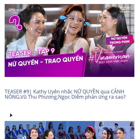
TEASER #9| Kathy Uyên nhắc NỮ QUYỀN qua CẢNH
NÓNG,Vũ Thu Phương,Ngọc Diễm phản ứng ra sao?