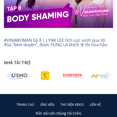
#VINAWOMAN Ep 8 | LYNK LEE tích cực vượt qua lời
đùa "kém duyên", được FUNG LA khích lệ thi hoa hậu
NHÀ TÀI TRỢ
TRANG CHỦ
ỨNG VIÊN
THƯ VIỆN VIDEO
LIÊN HỆ
Kết nối với chúng tôi trên: