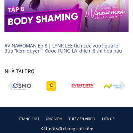
#VINAWOMAN Ep 8 | LYNK LEE tích cực vượt qua lời
đùa "kém duyên", được FUNG LA khích lệ thi hoa hậu
NHÀ TÀI TRỢ
TRANG CHỦ
ỨNG VIÊN
THƯ VIỆN VIDEO
LIÊN HỆ
Kết nối với chúng tôi trên: