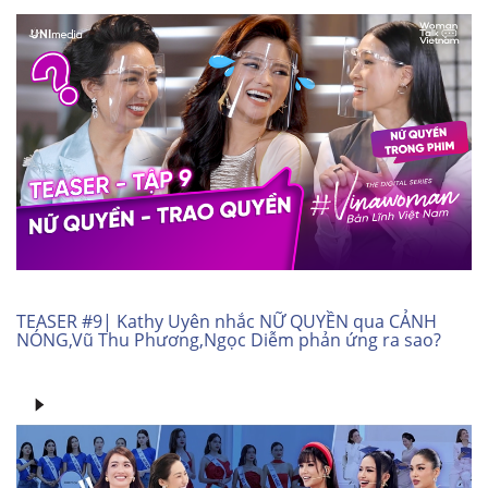
TEASER #9| Kathy Uyên nhắc NỮ QUYỀN qua CẢNH
NÓNG,Vũ Thu Phương,Ngọc Diễm phản ứng ra sao?