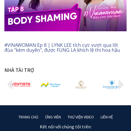
#VINAWOMAN Ep 8 | LYNK LEE tích cực vượt qua lời
đùa "kém duyên", được FUNG LA khích lệ thi hoa hậu
NHÀ TÀI TRỢ
TRANG CHỦ
ỨNG VIÊN
THƯ VIỆN VIDEO
LIÊN HỆ
Kết nối với chúng tôi trên: