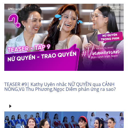
TEASER #9| Kathy Uyên nhắc NỮ QUYỀN qua CẢNH
NÓNG,Vũ Thu Phương,Ngọc Diễm phản ứng ra sao?