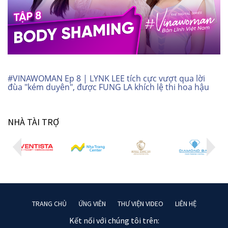
#VINAWOMAN Ep 8 | LYNK LEE tích cực vượt qua lời
đùa "kém duyên", được FUNG LA khích lệ thi hoa hậu
NHÀ TÀI TRỢ
TRANG CHỦ
ỨNG VIÊN
THƯ VIỆN VIDEO
LIÊN HỆ
Kết nối với chúng tôi trên: