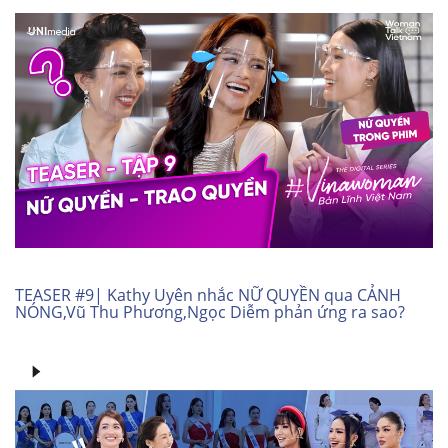
TEASER #9| Kathy Uyên nhắc NỮ QUYỀN qua CẢNH
NÓNG,Vũ Thu Phương,Ngọc Diễm phản ứng ra sao?