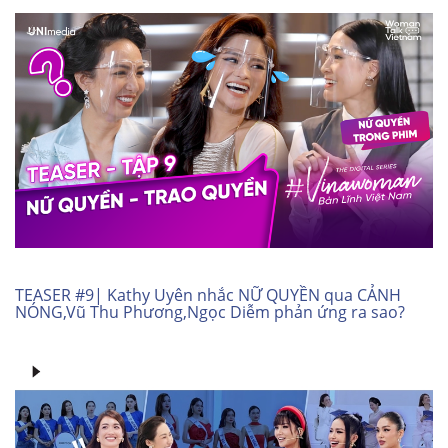
TEASER #9| Kathy Uyên nhắc NỮ QUYỀN qua CẢNH
NÓNG,Vũ Thu Phương,Ngọc Diễm phản ứng ra sao?