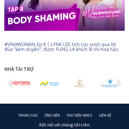
#VINAWOMAN Ep 8 | LYNK LEE tích cực vượt qua lời
đùa "kém duyên", được FUNG LA khích lệ thi hoa hậu
NHÀ TÀI TRỢ
TRANG CHỦ
ỨNG VIÊN
THƯ VIỆN VIDEO
LIÊN HỆ
Kết nối với chúng tôi trên: