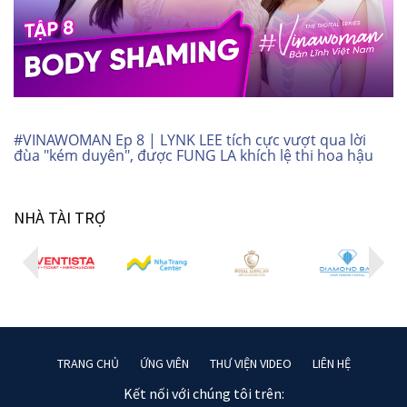
#VINAWOMAN Ep 8 | LYNK LEE tích cực vượt qua lời
đùa "kém duyên", được FUNG LA khích lệ thi hoa hậu
NHÀ TÀI TRỢ
TRANG CHỦ
ỨNG VIÊN
THƯ VIỆN VIDEO
LIÊN HỆ
Kết nối với chúng tôi trên: