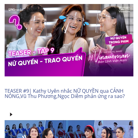
TEASER #9| Kathy Uyên nhắc NỮ QUYỀN qua CẢNH
NÓNG,Vũ Thu Phương,Ngọc Diễm phản ứng ra sao?