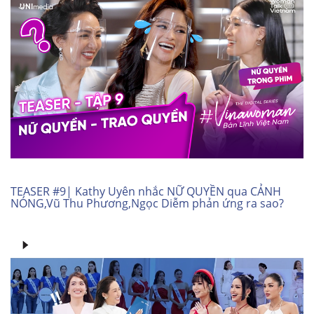
TEASER #9| Kathy Uyên nhắc NỮ QUYỀN qua CẢNH
NÓNG,Vũ Thu Phương,Ngọc Diễm phản ứng ra sao?