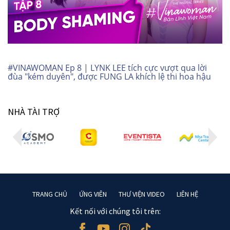
#VINAWOMAN Ep 8 | LYNK LEE tích cực vượt qua lời
đùa "kém duyên", được FUNG LA khích lệ thi hoa hậu
NHÀ TÀI TRỢ
TRANG CHỦ
ỨNG VIÊN
THƯ VIỆN VIDEO
LIÊN HỆ
Kết nối với chúng tôi trên: