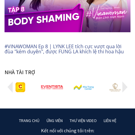
#VINAWOMAN Ep 8 | LYNK LEE tích cực vượt qua lời
đùa "kém duyên", được FUNG LA khích lệ thi hoa hậu
NHÀ TÀI TRỢ
TRANG CHỦ
ỨNG VIÊN
THƯ VIỆN VIDEO
LIÊN HỆ
Kết nối với chúng tôi trên: