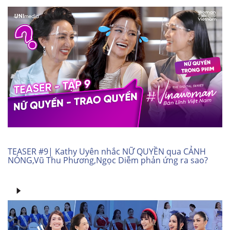
TEASER #9| Kathy Uyên nhắc NỮ QUYỀN qua CẢNH
NÓNG,Vũ Thu Phương,Ngọc Diễm phản ứng ra sao?