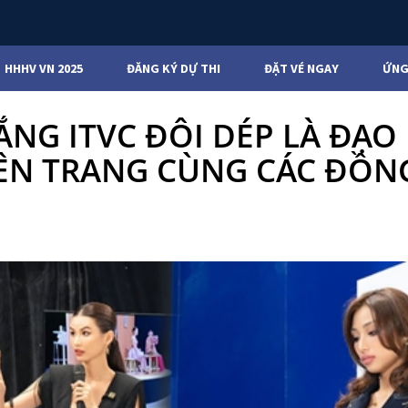
HHHV VN 2025
ĐĂNG KÝ DỰ THI
ĐẶT VÉ NGAY
ỨNG
ẮNG ITVC ĐÔI DÉP LÀ ĐẠO
HIÊN TRANG CÙNG CÁC ĐỒN