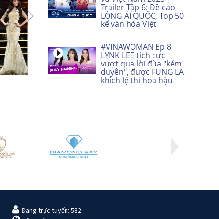
Trailer Tập 6: Đề cao
LÒNG ÁI QUỐC, Top 50
kể văn hóa Việt
#VINAWOMAN Ep 8 |
LYNK LEE tích cực
vượt qua lời đùa "kém
duyên", được FUNG LA
khích lệ thi hoa hậu
Đang trực tuyến: 582