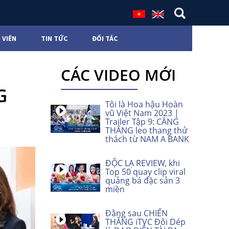
 VIÊN
TIN TỨC
ĐỐI TÁC
CÁC VIDEO MỚI
G
Tôi là Hoa hậu Hoàn
vũ Việt Nam 2023 |
Trailer Tập 9: CĂNG
THẲNG leo thang thử
thách từ NAM A BANK
ĐỘC LẠ REVIEW, khi
Top 50 quay clip viral
quảng bá đặc sản 3
miền
Đằng sau CHIẾN
THẮNG iTVC Đôi Dép