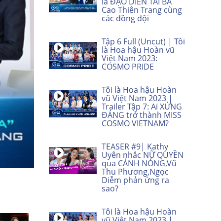
là ĐẠO DIỄN TÀI BA
Cao Thiên Trang cùng
các đồng đội
Tập 6 Full (Uncut) | Tôi
là Hoa hậu Hoàn vũ
Việt Nam 2023:
COSMO PRIDE
Tôi là Hoa hậu Hoàn
vũ Việt Nam 2023 |
Trailer Tập 7: Ai XỨNG
ĐÁNG trở thành MISS
COSMO VIETNAM?
TEASER #9| Kathy
Uyên nhắc NỮ QUYỀN
qua CẢNH NÓNG,Vũ
Thu Phương,Ngọc
Diễm phản ứng ra
sao?
Tôi là Hoa hậu Hoàn
vũ Việt Nam 2023 |