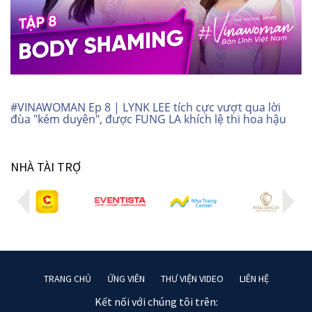
#VINAWOMAN Ep 8 | LYNK LEE tích cực vượt qua lời
đùa "kém duyên", được FUNG LA khích lệ thi hoa hậu
NHÀ TÀI TRỢ
TRANG CHỦ
ỨNG VIÊN
THƯ VIỆN VIDEO
LIÊN HỆ
Kết nối với chúng tôi trên: