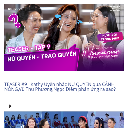
TEASER #9| Kathy Uyên nhắc NỮ QUYỀN qua CẢNH
NÓNG,Vũ Thu Phương,Ngọc Diễm phản ứng ra sao?