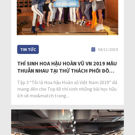
TIN TỨC
04/11/2019
THÍ SINH HOA HẬU HOÀN VŨ VN 2019 MÂU
THUẪN NHAU TẠI THỬ THÁCH PHỐI ĐỒ
TẬP 3 TÔI LÀ HOA HẬU HOÀN VŨ VIỆT NAM
Tập 3 “Tôi là Hoa hậu Hoàn vũ Việt Nam 2019” đã
2019
mang đến cho Top 60 thí sinh những bài học hữu
ích về mix&match trang...