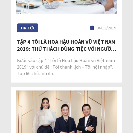
TIN TỨC
04/11/2019
TẬP 4 TÔI LÀ HOA HẬU HOÀN VŨ VIỆT NAM
2019: THỬ THÁCH DÙNG TIỆC VỚI NGƯỜI
NỔI TIẾNG KHIẾN NHIỀU THÍ SINH BẬT
Bước vào tập 4 “Tôi là Hoa hậu Hoàn vũ Việt nam
KHÓC
2019” với chủ đề “Tôi thanh lịch – Tôi hội nhập”,
Top 60 thí sinh đã...