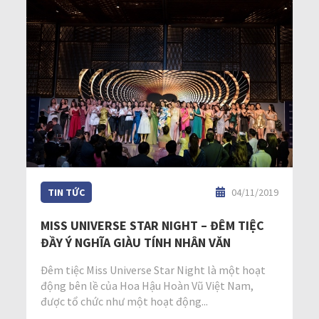
TIN TỨC
04/11/2019
MISS UNIVERSE STAR NIGHT – ĐÊM TIỆC
ĐẦY Ý NGHĨA GIÀU TÍNH NHÂN VĂN
Đêm tiệc Miss Universe Star Night là một hoạt
động bên lề của Hoa Hậu Hoàn Vũ Việt Nam,
được tổ chức như một hoạt động...