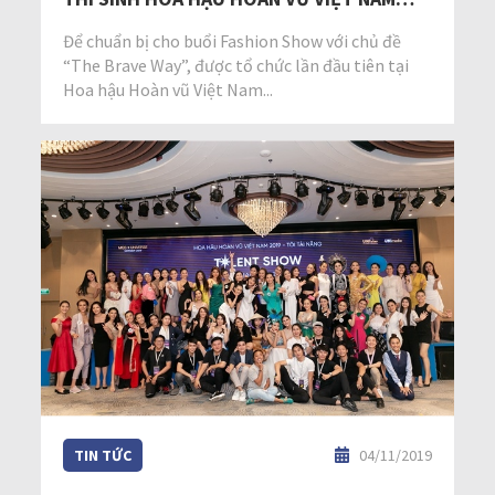
2019
Để chuẩn bị cho buổi Fashion Show với chủ đề
“The Brave Way”, được tổ chức lần đầu tiên tại
Hoa hậu Hoàn vũ Việt Nam...
TIN TỨC
04/11/2019