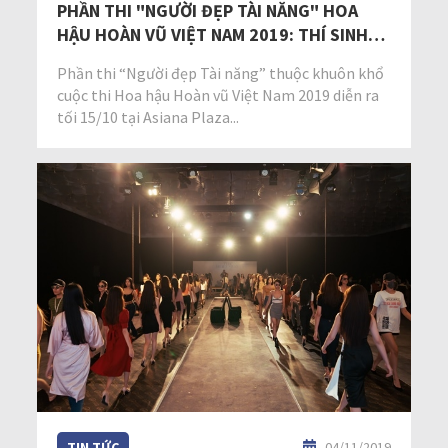
PHẦN THI "NGƯỜI ĐẸP TÀI NĂNG" HOA
HẬU HOÀN VŨ VIỆT NAM 2019: THÍ SINH
THỂ HIỆN TÀI NĂNG CA HÁT, VÕ THUẬT
Phần thi “Người đẹp Tài năng” thuộc khuôn khổ
cuộc thi Hoa hậu Hoàn vũ Việt Nam 2019 diễn ra
tối 15/10 tại Asiana Plaza...
TIN TỨC
04/11/2019