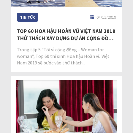
TIN TỨC
04/11/2019
TOP 60 HOA HẬU HOÀN VŨ VIỆT NAM 2019
THỬ THÁCH XÂY DỰNG DỰ ÁN CỘNG ĐỒNG
KÊU GỌI VỐN ĐẦU TƯ
Trong tập 5 “Tôi vì cộng đồng – Woman for
woman”, Top 60 thí sinh Hoa hậu Hoàn vũ Việt
Nam 2019 sẽ bước vào thử thách...