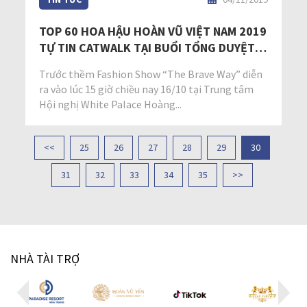
TOP 60 HOA HẬU HOÀN VŨ VIỆT NAM 2019
TỰ TIN CATWALK TẠI BUỔI TỔNG DUYỆT
FASHION SHOW
Trước thềm Fashion Show “The Brave Way” diễn
ra vào lúc 15 giờ chiều nay 16/10 tại Trung tâm
Hội nghị White Palace Hoàng...
<<
25
26
27
28
29
30
31
32
33
34
35
>>
NHÀ TÀI TRỢ