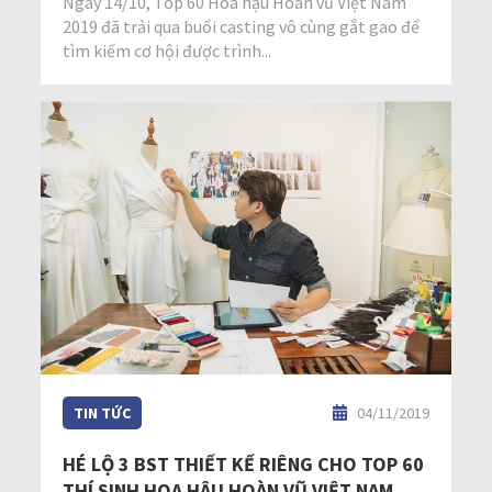
Ngày 14/10, Top 60 Hoa hậu Hoàn vũ Việt Nam
2019 đã trải qua buổi casting vô cùng gắt gao để
tìm kiếm cơ hội được trình...
TIN TỨC
04/11/2019
HÉ LỘ 3 BST THIẾT KẾ RIÊNG CHO TOP 60
THÍ SINH HOA HẬU HOÀN VŨ VIỆT NAM