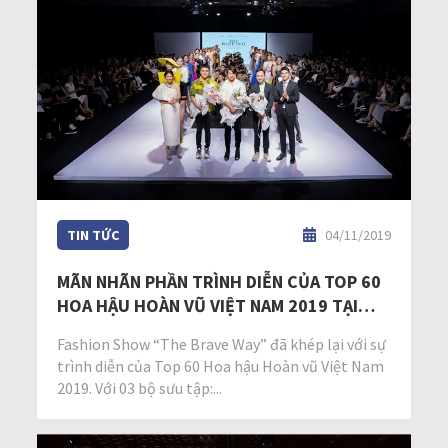
TIN TỨC
04/11/2019
MÃN NHÃN PHẦN TRÌNH DIỄN CỦA TOP 60
HOA HẬU HOÀN VŨ VIỆT NAM 2019 TẠI
FASHION SHOW “THE BRAVE WAY”
Fashion Show “The Brave Way” đã khép lại với sự
trình diễn của Top 60 Hoa hậu Hoàn vũ Việt Nam
2019. Với 03 bộ sưu tập:...