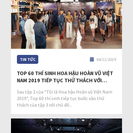
TIN TỨC
04/11/2019
TOP 60 THÍ SINH HOA HẬU HOÀN VŨ VIỆT
NAM 2019 TIẾP TỤC THỬ THÁCH VỚI
MIX&MATCH TRANG PHỤC
Sau tập 2 của “Tôi là Hoa hậu Hoàn vũ Việt Nam
2019”, Top 60 thí sinh tiếp tục bước vào thử
thách của tập 3 với chủ đề...