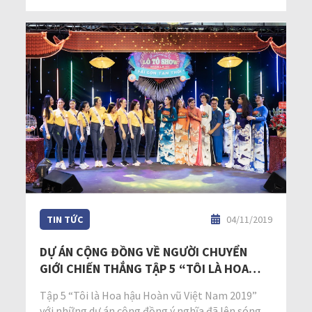
TIN TỨC
04/11/2019
DỰ ÁN CỘNG ĐỒNG VỀ NGƯỜI CHUYỂN
GIỚI CHIẾN THẮNG TẬP 5 “TÔI LÀ HOA
HẬU HOÀN VŨ VIỆT NAM 2019″
Tập 5 “Tôi là Hoa hậu Hoàn vũ Việt Nam 2019”
với những dự án cộng đồng ý nghĩa đã lên sóng,