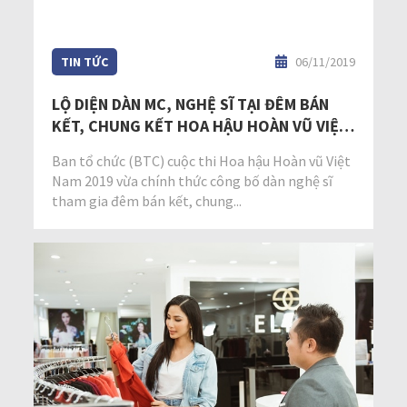
TIN TỨC
06/11/2019
LỘ DIỆN DÀN MC, NGHỆ SĨ TẠI ĐÊM BÁN
KẾT, CHUNG KẾT HOA HẬU HOÀN VŨ VIỆT
NAM 2019
Ban tổ chức (BTC) cuộc thi Hoa hậu Hoàn vũ Việt
Nam 2019 vừa chính thức công bố dàn nghệ sĩ
tham gia đêm bán kết, chung...