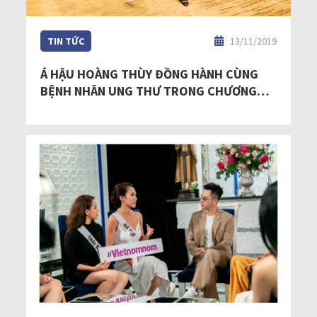
TIN TỨC
13/11/2019
Á HẬU HOÀNG THÙY ĐỒNG HÀNH CÙNG
BỆNH NHÂN UNG THƯ TRONG CHƯƠNG
TRÌNH “WE ARE ENOUGH”