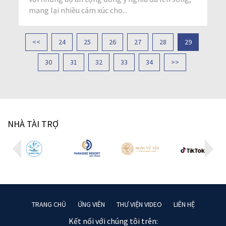
mang lại nhiều cảm xúc cho...
<<
24
25
26
27
28
29
30
31
32
33
34
>>
NHÀ TÀI TRỢ
TRANG CHỦ
ỨNG VIÊN
THƯ VIỆN VIDEO
LIÊN HỆ
Kết nối với chúng tôi trên: