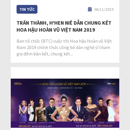
TIN TỨC
06/11/2019
TRẤN THÀNH, H'HEN NIÊ DẪN CHUNG KẾT
HOA HẬU HOÀN VŨ VIỆT NAM 2019
Ban tổ chức (BTC) cuộc thi Hoa hậu Hoàn vũ Việt
Nam 2019 chính thức công bố dàn nghệ sĩ tham
gia đêm bán kết, chung kết...