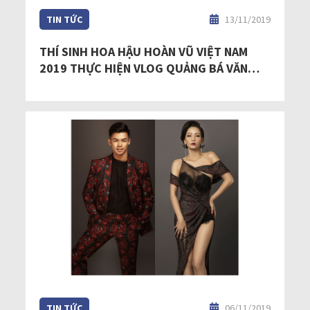
TIN TỨC
13/11/2019
THÍ SINH HOA HẬU HOÀN VŨ VIỆT NAM
2019 THỰC HIỆN VLOG QUẢNG BÁ VĂN
HÓA DU LỊCH VIỆT NAM
TIN TỨC
06/11/2019