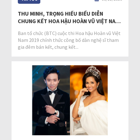
THU MINH, TRỌNG HIẾU BIỂU DIỄN
CHUNG KẾT HOA HẬU HOÀN VŨ VIỆT NAM
2019
Ban tổ chức (BTC) cuộc thi Hoa hậu Hoàn vũ Việt
Nam 2019 chính thức công bố dàn nghệ sĩ tham
gia đêm bán kết, chung kết...