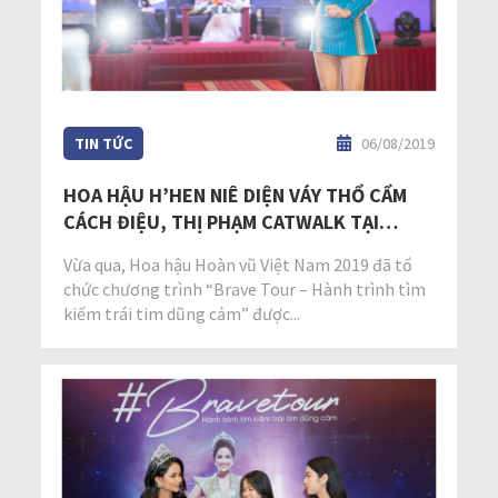
TIN TỨC
06/08/2019
HOA HẬU H’HEN NIÊ DIỆN VÁY THỔ CẨM
CÁCH ĐIỆU, THỊ PHẠM CATWALK TẠI
BRAVE TOUR ĐẮK LẮK
Vừa qua, Hoa hậu Hoàn vũ Việt Nam 2019 đã tổ
chức chương trình “Brave Tour – Hành trình tìm
kiếm trái tim dũng cảm” được...