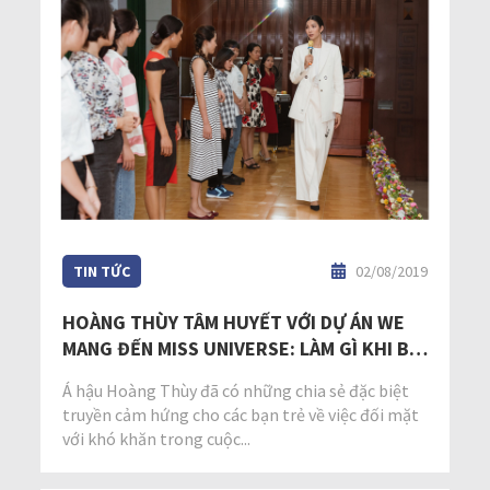
TIN TỨC
02/08/2019
HOÀNG THÙY TÂM HUYẾT VỚI DỰ ÁN WE
MANG ĐẾN MISS UNIVERSE: LÀM GÌ KHI BỊ
CHÊ BAI NHAN SẮC?
Á hậu Hoàng Thùy đã có những chia sẻ đặc biệt
truyền cảm hứng cho các bạn trẻ về việc đối mặt
với khó khăn trong cuộc...