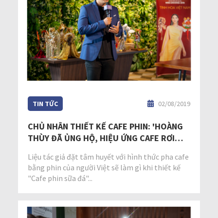
TIN TỨC
02/08/2019
CHỦ NHÂN THIẾT KẾ CAFE PHIN: 'HOÀNG
THÙY ĐÃ ỦNG HỘ, HIỆU ỨNG CAFE RƠI
CHẮC CHẮN HIỆU QUẢ'
Liệu tác giả đặt tâm huyết với hình thức pha cafe
bằng phin của người Việt sẽ làm gì khi thiết kế
"Cafe phin sữa đá"...