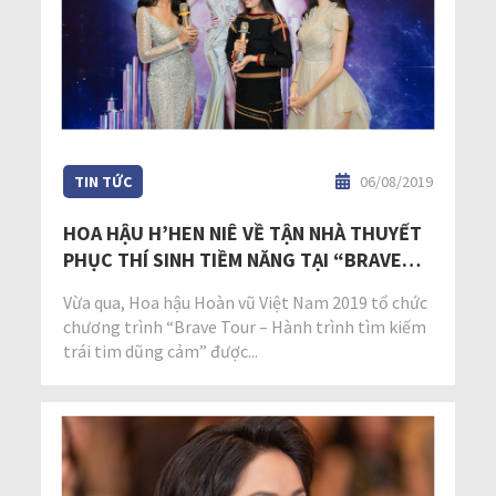
TIN TỨC
06/08/2019
HOA HẬU H’HEN NIÊ VỀ TẬN NHÀ THUYẾT
PHỤC THÍ SINH TIỀM NĂNG TẠI “BRAVE
TOUR” ĐẮK LẮK
Vừa qua, Hoa hậu Hoàn vũ Việt Nam 2019 tổ chức
chương trình “Brave Tour – Hành trình tìm kiếm
trái tim dũng cảm” được...