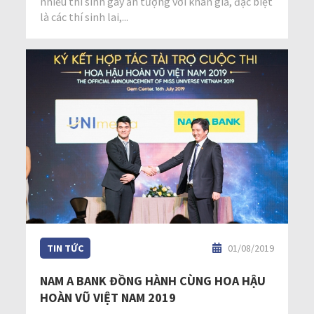
nhiều thí sinh gây ấn tượng với khán giả, đặc biệt
là các thí sinh lai,...
TIN TỨC
01/08/2019
NAM A BANK ĐỒNG HÀNH CÙNG HOA HẬU
HOÀN VŨ VIỆT NAM 2019