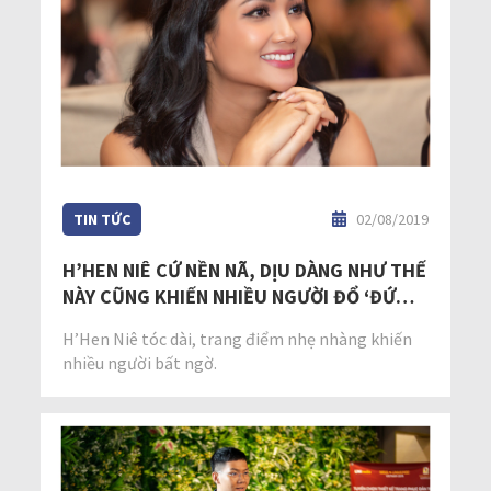
TIN TỨC
02/08/2019
H’HEN NIÊ CỨ NỀN NÃ, DỊU DÀNG NHƯ THẾ
NÀY CŨNG KHIẾN NHIỀU NGƯỜI ĐỔ ‘ĐỨ
ĐỪ’ RỒI
H’Hen Niê tóc dài, trang điểm nhẹ nhàng khiến
nhiều người bất ngờ.