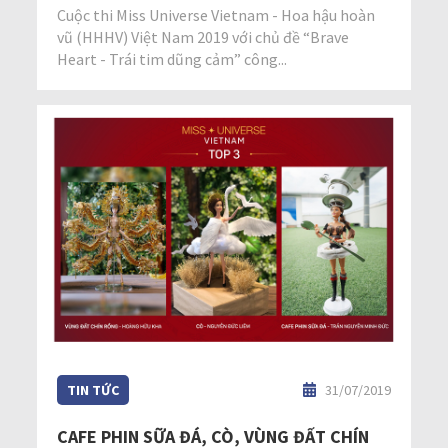
Cuộc thi Miss Universe Vietnam - Hoa hậu hoàn
vũ (HHHV) Việt Nam 2019 với chủ đề “Brave
Heart - Trái tim dũng cảm” công...
TIN TỨC
31/07/2019
CAFE PHIN SỮA ĐÁ, CÒ, VÙNG ĐẤT CHÍN