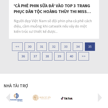
'CÀ PHÊ PHIN SỮA ĐÁ' VÀO TOP 3 TRANG
PHỤC DÂN TỘC HOÀNG THÙY THI MISS
UNIVERSE
Người đẹp Việt Nam sẽ đội phin pha cà phê cách
điệu, cầm muỗng khi catwalk nếu váy do một
kiến trúc sư thiết kế được...
<<
30
31
32
33
34
35
36
37
38
39
40
>>
NHÀ TÀI TRỢ