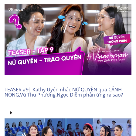
TEASER #9| Kathy Uyên nhắc NỮ QUYỀN qua CẢNH
NÓNG,Vũ Thu Phương,Ngọc Diễm phản ứng ra sao?