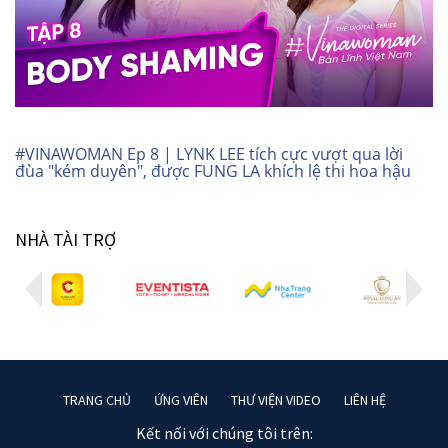
#VINAWOMAN Ep 8 | LYNK LEE tích cực vượt qua lời
đùa "kém duyên", được FUNG LA khích lệ thi hoa hậu
NHÀ TÀI TRỢ
TRANG CHỦ
ỨNG VIÊN
THƯ VIỆN VIDEO
LIÊN HỆ
Kết nối với chúng tôi trên: