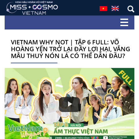
VIETNAM WHY NOT | TẬP 6 FULL: VÕ
HOÀNG YẾN TRỞ LẠI ĐẦY LỢI HẠI, VẮNG
MÂU THUỶ NÓN LÁ CÓ THỂ DẪN ĐẦU?
Play
Video