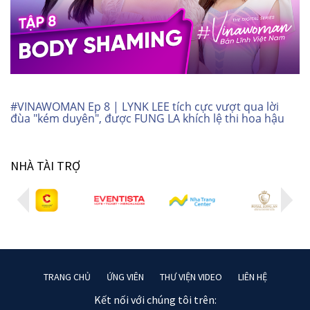
#VINAWOMAN Ep 8 | LYNK LEE tích cực vượt qua lời
đùa "kém duyên", được FUNG LA khích lệ thi hoa hậu
NHÀ TÀI TRỢ
TRANG CHỦ
ỨNG VIÊN
THƯ VIỆN VIDEO
LIÊN HỆ
Kết nối với chúng tôi trên: