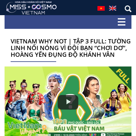
VIETNAM WHY NOT | TẬP 3 FULL: TƯỜNG
LINH NỔI NÓNG VÌ ĐỘI BẠN “CHƠI DƠ”,
HOÀNG YẾN ĐỤNG ĐỘ KHÁNH VÂN
Play
Video