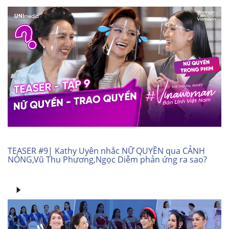
TEASER #9| Kathy Uyên nhắc NỮ QUYỀN qua CẢNH
NÓNG,Vũ Thu Phương,Ngọc Diễm phản ứng ra sao?