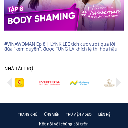
#VINAWOMAN Ep 8 | LYNK LEE tích cực vượt qua lời
đùa "kém duyên", được FUNG LA khích lệ thi hoa hậu
NHÀ TÀI TRỢ
TRANG CHỦ
ỨNG VIÊN
THƯ VIỆN VIDEO
LIÊN HỆ
Kết nối với chúng tôi trên: