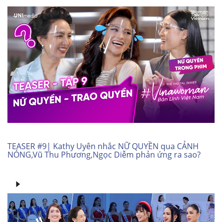
TEASER #9| Kathy Uyên nhắc NỮ QUYỀN qua CẢNH
NÓNG,Vũ Thu Phương,Ngọc Diễm phản ứng ra sao?