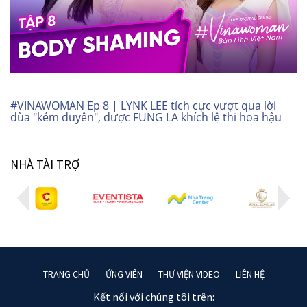
#VINAWOMAN Ep 8 | LYNK LEE tích cực vượt qua lời
đùa "kém duyên", được FUNG LA khích lệ thi hoa hậu
NHÀ TÀI TRỢ
TRANG CHỦ
ỨNG VIÊN
THƯ VIỆN VIDEO
LIÊN HỆ
Kết nối với chúng tôi trên: