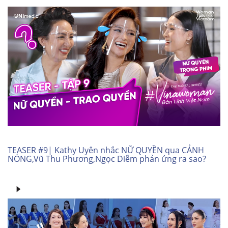
TEASER #9| Kathy Uyên nhắc NỮ QUYỀN qua CẢNH
NÓNG,Vũ Thu Phương,Ngọc Diễm phản ứng ra sao?