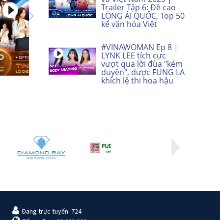
Trailer Tập 6: Đề cao
LÒNG ÁI QUỐC, Top 50
kể văn hóa Việt
#VINAWOMAN Ep 8 |
LYNK LEE tích cực
vượt qua lời đùa "kém
duyên", được FUNG LA
khích lệ thi hoa hậu
Đang trực tuyến: 724