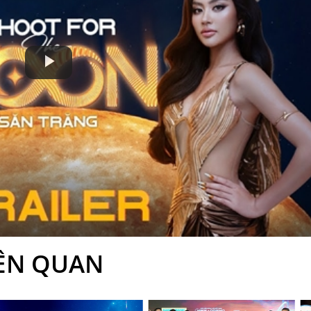
Play
Video
IÊN QUAN