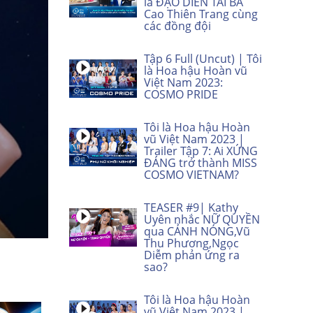
là ĐẠO DIỄN TÀI BA
Cao Thiên Trang cùng
các đồng đội
Tập 6 Full (Uncut) | Tôi
là Hoa hậu Hoàn vũ
Việt Nam 2023:
COSMO PRIDE
Tôi là Hoa hậu Hoàn
vũ Việt Nam 2023 |
Trailer Tập 7: Ai XỨNG
ĐÁNG trở thành MISS
COSMO VIETNAM?
TEASER #9| Kathy
Uyên nhắc NỮ QUYỀN
qua CẢNH NÓNG,Vũ
Thu Phương,Ngọc
Diễm phản ứng ra
sao?
Tôi là Hoa hậu Hoàn
vũ Việt Nam 2023 |