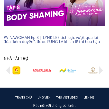
#VINAWOMAN Ep 8 | LYNK LEE tích cực vượt qua lời
đùa "kém duyên", được FUNG LA khích lệ thi hoa hậu
NHÀ TÀI TRỢ
TRANG CHỦ
ỨNG VIÊN
THƯ VIỆN VIDEO
LIÊN HỆ
Kết nối với chúng tôi trên: