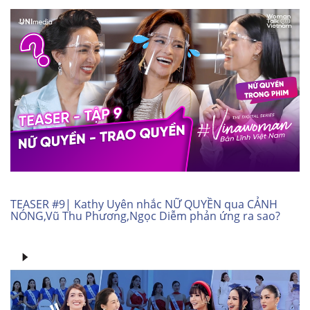
TEASER #9| Kathy Uyên nhắc NỮ QUYỀN qua CẢNH
NÓNG,Vũ Thu Phương,Ngọc Diễm phản ứng ra sao?