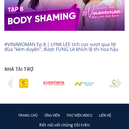
#VINAWOMAN Ep 8 | LYNK LEE tích cực vượt qua lời
đùa "kém duyên", được FUNG LA khích lệ thi hoa hậu
NHÀ TÀI TRỢ
TRANG CHỦ
ỨNG VIÊN
THƯ VIỆN VIDEO
LIÊN HỆ
Kết nối với chúng tôi trên: