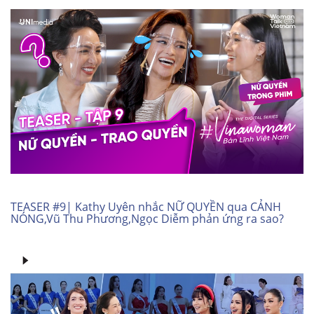
TEASER #9| Kathy Uyên nhắc NỮ QUYỀN qua CẢNH
NÓNG,Vũ Thu Phương,Ngọc Diễm phản ứng ra sao?