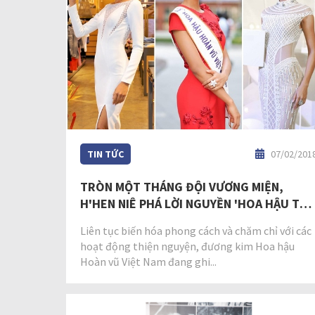
TIN TỨC
07/02/201
TRÒN MỘT THÁNG ĐỘI VƯƠNG MIỆN,
H'HEN NIÊ PHÁ LỜI NGUYỀN 'HOA HẬU THỊ
PHI SAU ĐĂNG QUANG'
Liên tục biến hóa phong cách và chăm chỉ với các
hoạt động thiện nguyện, đương kim Hoa hậu
Hoàn vũ Việt Nam đang ghi...