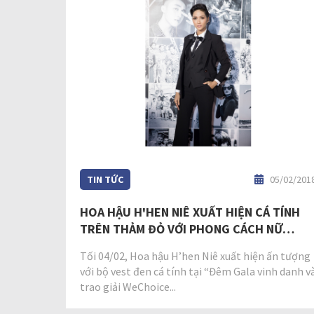
TIN TỨC
05/02/201
HOA HẬU H'HEN NIÊ XUẤT HIỆN CÁ TÍNH
TRÊN THẢM ĐỎ VỚI PHONG CÁCH NỮ
QUYỀN
Tối 04/02, Hoa hậu H’hen Niê xuất hiện ấn tượng
với bộ vest đen cá tính tại “Đêm Gala vinh danh v
trao giải WeChoice...