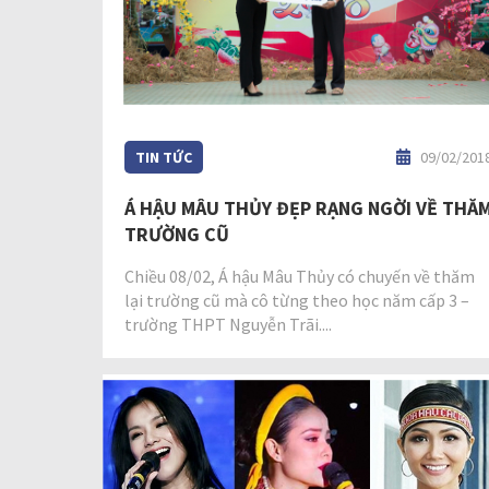
TIN TỨC
09/02/201
Á HẬU MÂU THỦY ĐẸP RẠNG NGỜI VỀ THĂ
TRƯỜNG CŨ
Chiều 08/02, Á hậu Mâu Thủy có chuyến về thăm
lại trường cũ mà cô từng theo học năm cấp 3 –
trường THPT Nguyễn Trãi....