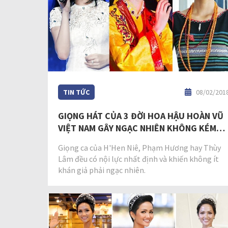
TIN TỨC
08/02/201
GIỌNG HÁT CỦA 3 ĐỜI HOA HẬU HOÀN VŨ
VIỆT NAM GÂY NGẠC NHIÊN KHÔNG KÉM
NHAN SẮC!
Giọng ca của H'Hen Niê, Phạm Hương hay Thùy
Lâm đều có nội lực nhất định và khiến không ít
khán giả phải ngạc nhiên.