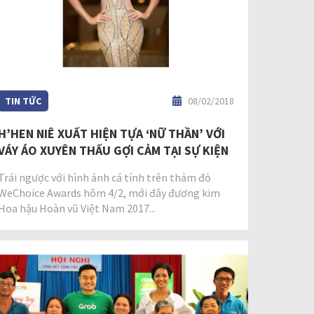
TIN TỨC
08/02/2018
H’HEN NIÊ XUẤT HIỆN TỰA ‘NỮ THẦN’ VỚI
VÁY ÁO XUYÊN THẤU GỢI CẢM TẠI SỰ KIỆN
Trái ngược với hình ảnh cá tính trên thảm đỏ
WeChoice Awards hôm 4/2, mới đây đương kim
Hoa hậu Hoàn vũ Việt Nam 2017...