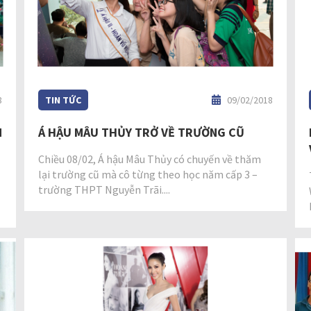
8
TIN TỨC
09/02/2018
M
Á HẬU MÂU THỦY TRỞ VỀ TRƯỜNG CŨ
Chiều 08/02, Á hậu Mâu Thủy có chuyến về thăm
lại trường cũ mà cô từng theo học năm cấp 3 –
trường THPT Nguyễn Trãi....