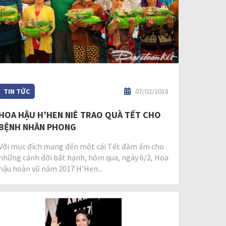
TIN TỨC
07/02/2018
HOA HẬU H’HEN NIÊ TRAO QUÀ TẾT CHO
BỆNH NHÂN PHONG
Với mục đích mang đến một cái Tết đầm ấm cho
những cảnh đời bất hạnh, hôm qua, ngày 6/2, Hoa
hậu hoàn vũ năm 2017 H’Hen...