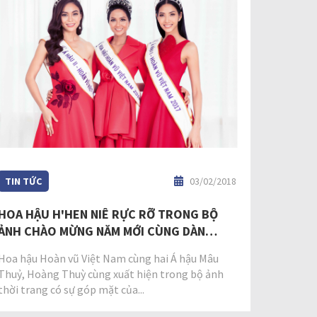
TIN TỨC
03/02/2018
HOA HẬU H'HEN NIÊ RỰC RỠ TRONG BỘ
ẢNH CHÀO MỪNG NĂM MỚI CÙNG DÀN
NGƯỜI ĐẸP HOA HẬU HOÀN VŨ VIỆT NAM
Hoa hậu Hoàn vũ Việt Nam cùng hai Á hậu Mâu
Thuỷ, Hoàng Thuỳ cùng xuất hiện trong bộ ảnh
thời trang có sự góp mặt của...