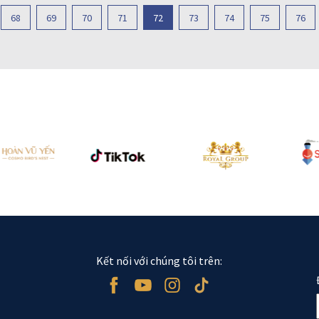
68
69
70
71
72
73
74
75
76
Kết nối với chúng tôi trên: