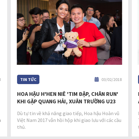
8
TIN TỨC
03/02/2018
HOA HẬU H'HEN NIÊ 'TIM ĐẬP, CHÂN RUN'
KHI GẶP QUANG HẢI, XUÂN TRƯỜNG U23
Dù tự tin về khả năng giao tiếp, Hoa hậu Hoàn vũ
à
Việt Nam 2017 vẫn hồi hộp khi giao lưu với các cầu
thủ.