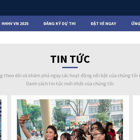
HHHV VN 2025
ĐĂNG KÝ DỰ THI
ĐẶT VÉ NGAY
ỨNG
TIN TỨC
g theo dõi và khám phá ngay các hoạt động nổi bật của chúng tôi 
Danh sách tin tức mới nhất của chúng tôi.