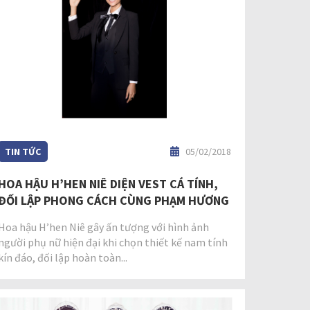
TIN TỨC
05/02/2018
HOA HẬU H’HEN NIÊ DIỆN VEST CÁ TÍNH,
ĐỐI LẬP PHONG CÁCH CÙNG PHẠM HƯƠNG
Hoa hậu H’hen Niê gây ấn tượng với hình ảnh
người phụ nữ hiện đại khi chọn thiết kế nam tính
kín đáo, đối lập hoàn toàn...