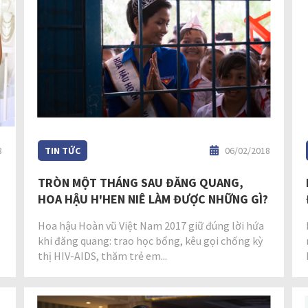
8
TIN TỨC
06/02/2018
TRÒN MỘT THÁNG SAU ĐĂNG QUANG,
HOA HẬU H'HEN NIÊ LÀM ĐƯỢC NHỮNG GÌ?
Hoa hậu Hoàn vũ Việt Nam 2017 giữ đúng lời hứa
khi đăng quang: trao học bổng, kêu gọi chống kỳ
thị HIV-AIDS, thăm trẻ em...