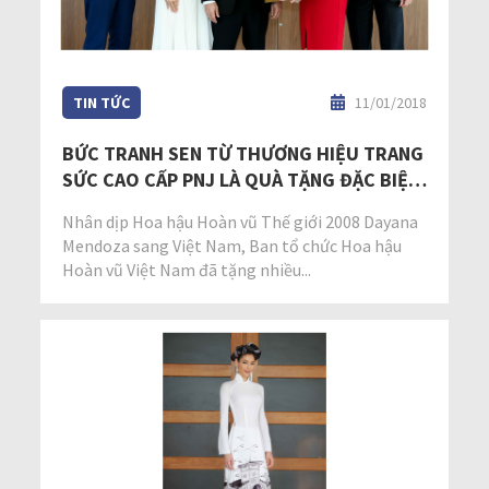
TIN TỨC
11/01/2018
BỨC TRANH SEN TỪ THƯƠNG HIỆU TRANG
SỨC CAO CẤP PNJ LÀ QUÀ TẶNG ĐẶC BIỆT
CHO CHỦ TỊCH MISS UNIVERSE
Nhân dịp Hoa hậu Hoàn vũ Thế giới 2008 Dayana
Mendoza sang Việt Nam, Ban tổ chức Hoa hậu
Hoàn vũ Việt Nam đã tặng nhiều...