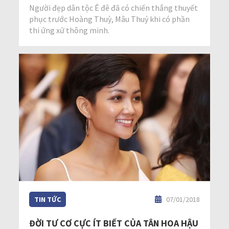
Người đẹp dân tộc Ê đê đã có chiến thắng thuyết
phục trước Hoàng Thuỳ, Mâu Thuỷ khi có phần
thi ứng xử thông minh.
TIN TỨC
07/01/2018
ĐỜI TƯ CƠ CỰC ÍT BIẾT CỦA TÂN HOA HẬU