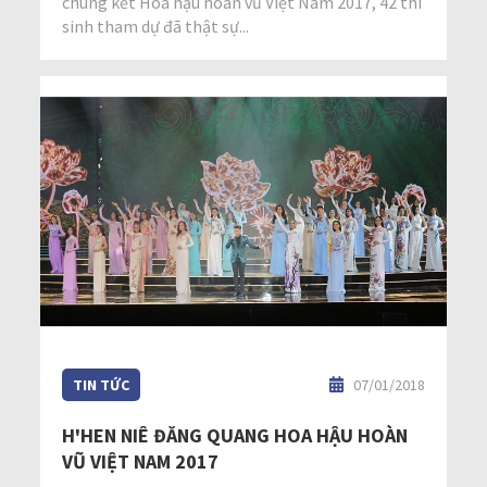
chung kết Hoa hậu hoàn vũ Việt Nam 2017, 42 thí
sinh tham dự đã thật sự...
TIN TỨC
07/01/2018
H'HEN NIÊ ĐĂNG QUANG HOA HẬU HOÀN
VŨ VIỆT NAM 2017