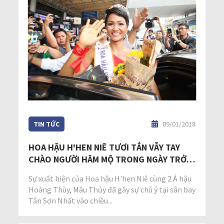
TIN TỨC
09/01/2018
HOA HẬU H'HEN NIÊ TƯƠI TẮN VẪY TAY
CHÀO NGƯỜI HÂM MỘ TRONG NGÀY TRỞ
VỀ TPHCM
Sự xuất hiện của Hoa hậu H'hen Niê cùng 2 Á hậu
Hoàng Thùy, Mâu Thủy đã gây sự chú ý tại sân bay
Tân Sơn Nhất vào chiều...