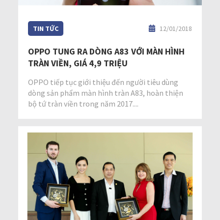
TIN TỨC
12/01/2018
OPPO TUNG RA DÒNG A83 VỚI MÀN HÌNH
TRÀN VIỀN, GIÁ 4,9 TRIỆU
OPPO tiếp tục giới thiệu đến người tiêu dùng
dòng sản phẩm màn hình tràn A83, hoàn thiện
bộ tứ tràn viền trong năm 2017....