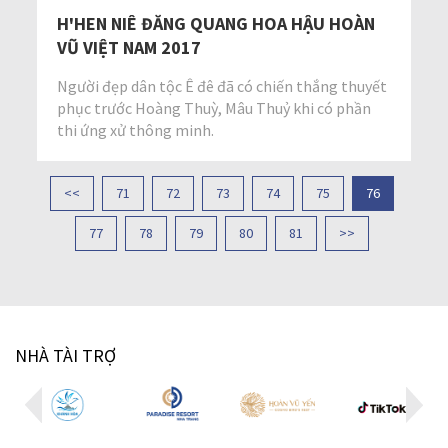
H'HEN NIÊ ĐĂNG QUANG HOA HẬU HOÀN
VŨ VIỆT NAM 2017
Người đẹp dân tộc Ê đê đã có chiến thắng thuyết
phục trước Hoàng Thuỳ, Mâu Thuỷ khi có phần
thi ứng xử thông minh.
<<
71
72
73
74
75
76
77
78
79
80
81
>>
NHÀ TÀI TRỢ