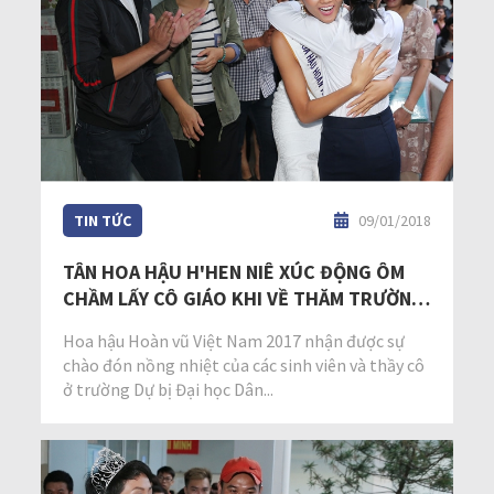
TIN TỨC
09/01/2018
TÂN HOA HẬU H'HEN NIÊ XÚC ĐỘNG ÔM
CHẦM LẤY CÔ GIÁO KHI VỀ THĂM TRƯỜNG
CŨ
Hoa hậu Hoàn vũ Việt Nam 2017 nhận được sự
chào đón nồng nhiệt của các sinh viên và thầy cô
ở trường Dự bị Đại học Dân...