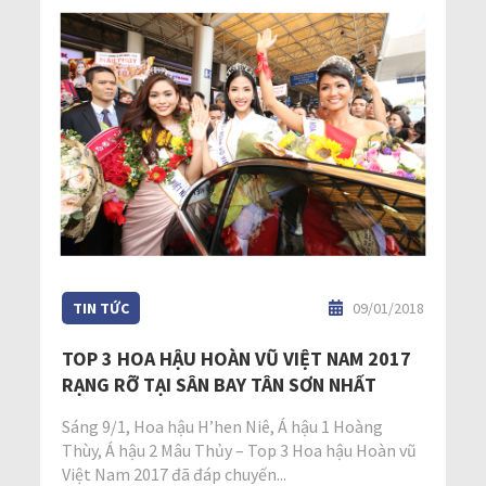
TIN TỨC
09/01/2018
TOP 3 HOA HẬU HOÀN VŨ VIỆT NAM 2017
RẠNG RỠ TẠI SÂN BAY TÂN SƠN NHẤT
Sáng 9/1, Hoa hậu H’hen Niê, Á hậu 1 Hoàng
Thùy, Á hậu 2 Mâu Thủy – Top 3 Hoa hậu Hoàn vũ
Việt Nam 2017 đã đáp chuyến...