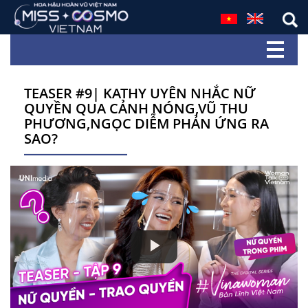
TEASER #9| KATHY UYÊN NHẮC NỮ
QUYỀN QUA CẢNH NÓNG,VŨ THU
PHƯƠNG,NGỌC DIỄM PHẢN ỨNG RA
SAO?
Play
Video