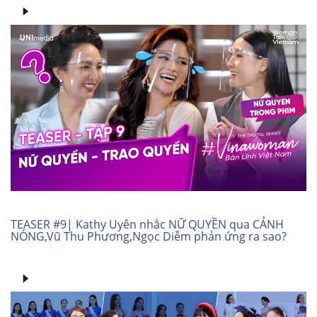
TEASER #9| Kathy Uyên nhắc NỮ QUYỀN qua CẢNH
NÓNG,Vũ Thu Phương,Ngọc Diễm phản ứng ra sao?