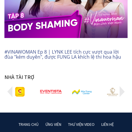
#VINAWOMAN Ep 8 | LYNK LEE tích cực vượt qua lời
đùa "kém duyên", được FUNG LA khích lệ thi hoa hậu
NHÀ TÀI TRỢ
TRANG CHỦ
ỨNG VIÊN
THƯ VIỆN VIDEO
LIÊN HỆ