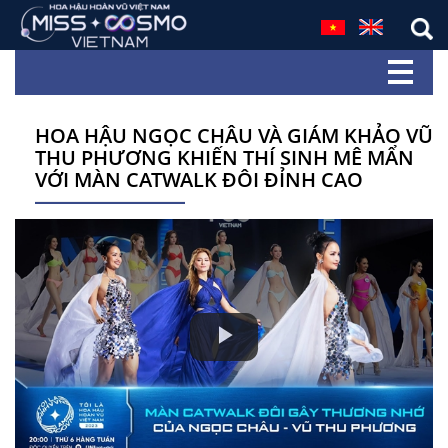
HOA HẬU NGỌC CHÂU VÀ GIÁM KHẢO VŨ
THU PHƯƠNG KHIẾN THÍ SINH MÊ MẨN
VỚI MÀN CATWALK ĐÔI ĐỈNH CAO
Play
Video