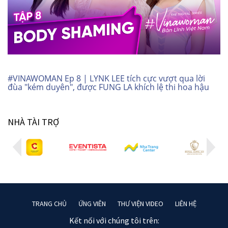
#VINAWOMAN Ep 8 | LYNK LEE tích cực vượt qua lời
đùa "kém duyên", được FUNG LA khích lệ thi hoa hậu
NHÀ TÀI TRỢ
TRANG CHỦ
ỨNG VIÊN
THƯ VIỆN VIDEO
LIÊN HỆ
Kết nối với chúng tôi trên: