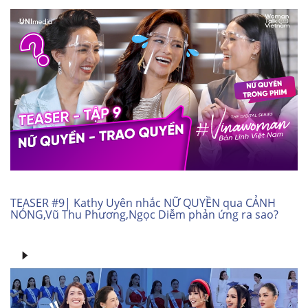
TEASER #9| Kathy Uyên nhắc NỮ QUYỀN qua CẢNH
NÓNG,Vũ Thu Phương,Ngọc Diễm phản ứng ra sao?