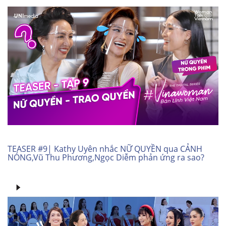
TEASER #9| Kathy Uyên nhắc NỮ QUYỀN qua CẢNH
NÓNG,Vũ Thu Phương,Ngọc Diễm phản ứng ra sao?