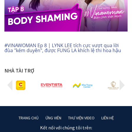
#VINAWOMAN Ep 8 | LYNK LEE tích cực vượt qua lời
đùa "kém duyên", được FUNG LA khích lệ thi hoa hậu
NHÀ TÀI TRỢ
TRANG CHỦ
ỨNG VIÊN
THƯ VIỆN VIDEO
LIÊN HỆ
Kết nối với chúng tôi trên: