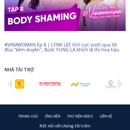
#VINAWOMAN Ep 8 | LYNK LEE tích cực vượt qua lời
đùa "kém duyên", được FUNG LA khích lệ thi hoa hậu
NHÀ TÀI TRỢ
TRANG CHỦ
ỨNG VIÊN
THƯ VIỆN VIDEO
LIÊN HỆ
Kết nối với chúng tôi trên: