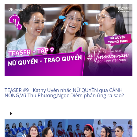
TEASER #9| Kathy Uyên nhắc NỮ QUYỀN qua CẢNH
NÓNG,Vũ Thu Phương,Ngọc Diễm phản ứng ra sao?