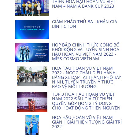
THIỆN HOA HẬU HOÀN VŨ VIỆT
NAM – NAM A BANK CUP 2023
GIẢM KHẢO THỨ BA - KHÁN GIẢ
BÌNH CHỌN
HỌP BÁO CHÍNH THỨC CÔNG BỐ
KHỞI ĐỘNG VÀ TUYỂN SINH HOA
HẬU HOÀN VŨ VIỆT NAM 2023 -
MISS COSMO VIETNAM
HOA HẬU HOÀN VŨ VIỆT NAM
2022 - NGỌC CHÂU DIỄU HÀNH
BẰNG XE ĐẠP TẠI THÀNH PHỐ TÂY
NINH, TUYÊN TRUYỀN Ý THỨC
BẢO VỆ MÔI TRƯỜNG
TOP 3 HOA HẬU HOÀN VŨ VIỆT
NAM 2022 ĐẤU GIÁ TỪ THIỆN
QUYÊN GÓP HƠN 2 TỶ ĐỒNG
CHO HOẠT ĐỘNG THIỆN NGUYỆN
HOA HẬU HOÀN VŨ VIỆT NAM
GIÀNH GIẢI “HIỆN TƯỢNG GIẢI TRÍ
2022”