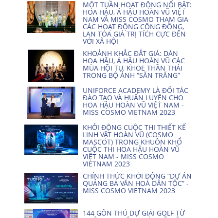
MỘT TUẦN HOẠT ĐỘNG NỔI BẬT:
HOA HẬU, Á HẬU HOÀN VŨ VIỆT
NAM VÀ MISS COSMO THAM GIA
CÁC HOẠT ĐỘNG CỘNG ĐỒNG,
LAN TỎA GIÁ TRỊ TÍCH CỰC ĐẾN
VỚI XÃ HỘI
KHOẢNH KHẮC ĐẮT GIÁ: DÀN
HOA HẬU, Á HẬU HOÀN VŨ CÁC
MÙA HỘI TỤ, KHOE THẦN THÁI
TRONG BỘ ẢNH “SĂN TRĂNG”
UNIFORCE ACADEMY LÀ ĐỐI TÁC
ĐÀO TẠO VÀ HUẤN LUYỆN CHO
HOA HẬU HOÀN VŨ VIỆT NAM -
MISS COSMO VIETNAM 2023
KHỞI ĐỘNG CUỘC THI THIẾT KẾ
LINH VẬT HOÀN VŨ (COSMO
MASCOT) TRONG KHUÔN KHỔ
CUỘC THI HOA HẬU HOÀN VŨ
VIỆT NAM - MISS COSMO
VIETNAM 2023
CHÍNH THỨC KHỞI ĐỘNG “DỰ ÁN
QUẢNG BÁ VĂN HOÁ DÂN TỘC” -
MISS COSMO VIETNAM 2023
144 GÔN THỦ DỰ GIẢI GOLF TỪ