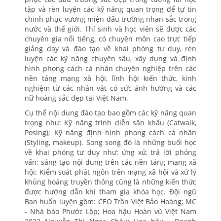
tập và rèn luyện các kỹ năng quan trọng để tự tin
chinh phục vương miện đấu trường nhan sắc trong
nước và thế giới. Thí sinh và học viên sẽ được các
chuyên gia nổi tiếng, có chuyên môn cao trực tiếp
giảng dạy và đào tạo về khai phóng tư duy, rèn
luyện các kỹ năng chuyên sâu, xây dựng và định
hình phong cách cá nhân chuyên nghiệp trên các
nền tảng mạng xã hội, lĩnh hội kiến thức, kinh
nghiệm từ các nhân vật có sức ảnh hưởng và các
nữ hoàng sắc đẹp tại Việt Nam.
Cụ thể nội dung đào tạo bao gồm các kỹ năng quan
trọng như: Kỹ năng trình diễn sân khấu (Catwalk,
Posing); Kỹ năng định hình phong cách cá nhân
(Styling, makeup). Song song đó là những buổi học
về khai phóng tư duy như: ứng xử, trả lời phỏng
vấn; sáng tạo nội dung trên các nền tảng mạng xã
hội; Kiểm soát phát ngôn trên mạng xã hội và xử lý
khủng hoảng truyền thông cũng là những kiến thức
được hướng dẫn khi tham gia khóa học. Đội ngũ
Ban huấn luyện gồm: CEO Trần Việt Bảo Hoàng; MC
- Nhà báo Phước Lập; Hoa hậu Hoàn vũ Việt Nam