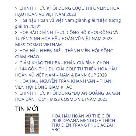
CHÍNH THỨC KHỞI ĐỘNG CUỘC THI ONLINE HOA
HẬU HOÀN VŨ VIỆT NAM 2023
Hoa hậu Hoàn vũ Việt Nam giành giải “Hiện tượng
giải trí 2022”
HỌP BÁO CHÍNH THỨC CÔNG BỐ KHỞI ĐỘNG VÀ
TUYỂN SINH HOA HẬU HOÀN VŨ VIỆT NAM 2023 -
MISS COSMO VIETNAM
HOA HẬU H'HEN NIÊ – THÀNH VIÊN HỘI ĐỒNG
GIÁM KHẢO
GIẢM KHẢO THỨ BA - KHÁN GIẢ BÌNH CHỌN
144 GÔN THỦ DỰ GIẢI GOLF TỪ THIỆN HOA HẬU
HOÀN VŨ VIỆT NAM – NAM A BANK CUP 2023
HOA HẬU NGUYỄN TRẦN KHÁNH VÂN – THÀNH
VIÊN HỘI ĐỒNG GIÁM KHẢO
CHÍNH THỨC KHỞI ĐỘNG “DỰ ÁN QUẢNG BÁ VĂN
HOÁ DÂN TỘC” - MISS COSMO VIETNAM 2023
TIN MỚI
HOA HẬU HOÀN VŨ THẾ GIỚI
2008 DAYANA MENDOZA THÍCH
THÚ DIỆN TRANG PHỤC AOZAI
ABC