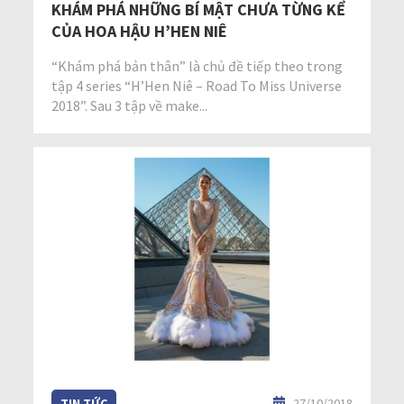
KHÁM PHÁ NHỮNG BÍ MẬT CHƯA TỪNG KỂ
CỦA HOA HẬU H’HEN NIÊ
“Khám phá bản thân” là chủ đề tiếp theo trong
tập 4 series “H’Hen Niê – Road To Miss Universe
2018”. Sau 3 tập về make...
TIN TỨC
27/10/2018