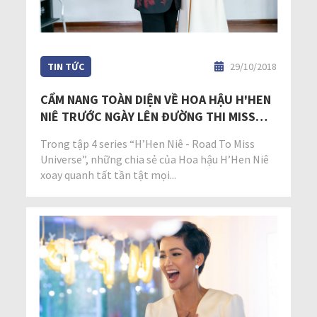
TIN TỨC
29/10/2018
CẨM NANG TOÀN DIỆN VỀ HOA HẬU H'HEN
NIÊ TRƯỚC NGÀY LÊN ĐƯỜNG THI MISS
UNIVERSE
Trong tập 4 series “H’Hen Niê - Road To Miss
Universe”, những chia sẻ của Hoa hậu H’Hen Niê
xoay quanh tất tần tật mọi...