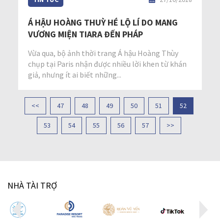
Á HẬU HOÀNG THUỲ HÉ LỘ LÍ DO MANG
VƯƠNG MIỆN TIARA ĐẾN PHÁP
Vừa qua, bộ ảnh thời trang Á hậu Hoàng Thùy
chụp tại Paris nhận được nhiều lời khen từ khán
giả, nhưng ít ai biết những...
<<
47
48
49
50
51
52
53
54
55
56
57
>>
NHÀ TÀI TRỢ