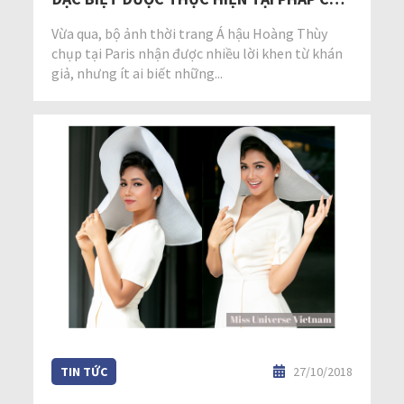
Á HẬU HOÀNG THÙY
Vừa qua, bộ ảnh thời trang Á hậu Hoàng Thùy
chụp tại Paris nhận được nhiều lời khen từ khán
giả, nhưng ít ai biết những...
TIN TỨC
27/10/2018