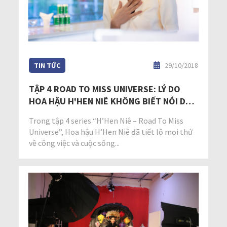
TIN TỨC
29/10/2018
TẬP 4 ROAD TO MISS UNIVERSE: LÝ DO
HOA HẬU H'HEN NIÊ KHÔNG BIẾT NÓI DỐI
LÀ GÌ
Trong tập 4 series “H’Hen Niê – Road To Miss
Universe”, Hoa hậu H’Hen Niê đã tiết lộ mọi thứ
về công việc và cuộc sống...