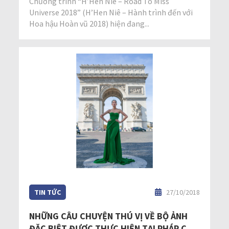
Chương trình “H’Hen Niê – Road To Miss
Universe 2018” (H’Hen Niê – Hành trình đến với
Hoa hậu Hoàn vũ 2018) hiện đang...
TIN TỨC
27/10/2018
NHỮNG CÂU CHUYỆN THÚ VỊ VỀ BỘ ẢNH
ĐẶC BIỆT ĐƯỢC THỰC HIỆN TẠI PHÁP CỦA