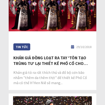
TIN TỨC
29/10/2018
KHÁN GIẢ ĐỒNG LOẠT RA TAY 'TÔN TẠO
TRÙNG TU' LẠI THIẾT KẾ PHỐ CỔ CHO
H'HEN NIÊ
Khán giả tỏ ra rất thích thú và đổ bộ cơn bão
nhằm "thêm da thêm thịt" để thiết kế Phố Cổ
mà có thể H'Hen Niê sẽ mang...