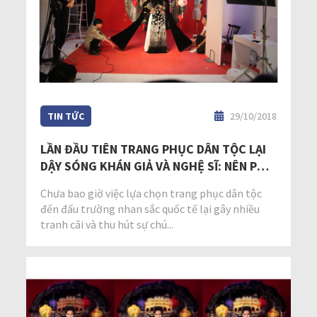
TIN TỨC
29/10/2018
LẦN ĐẦU TIÊN TRANG PHỤC DÂN TỘC LẠI
DẬY SÓNG KHÁN GIẢ VÀ NGHỆ SĨ: NÊN PHÁ
CÁCH HAY TRUYỀN THỐNG?
Chưa bao giờ việc lựa chọn trang phục dân tộc
đến đấu trường nhan sắc quốc tế lại gây nhiều
tranh cãi và thu hút sự chú...