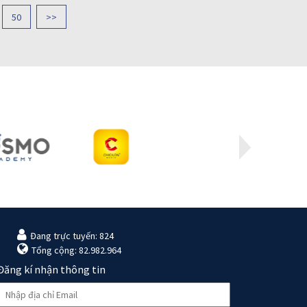
50
>>
Đang trực tuyến: 824
Tổng cộng: 82.982.964
Đăng kí nhận thông tin