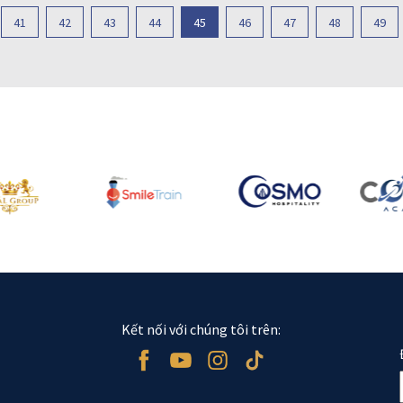
41
42
43
44
45
46
47
48
49
Kết nối với chúng tôi trên: