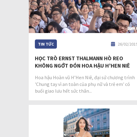
TIN TỨC
26/02/201
HỌC TRÒ ERNST THALMANN HÒ REO
KHÔNG NGỚT ĐÓN HOA HẬU H’HEN NIÊ
Hoa hậu Hoàn vũ H’Hen Niê, đại sứ chương trình
'Chung tay vì an toàn của phụ nữ và trẻ em' có
buổi giao lưu hết sức thân...