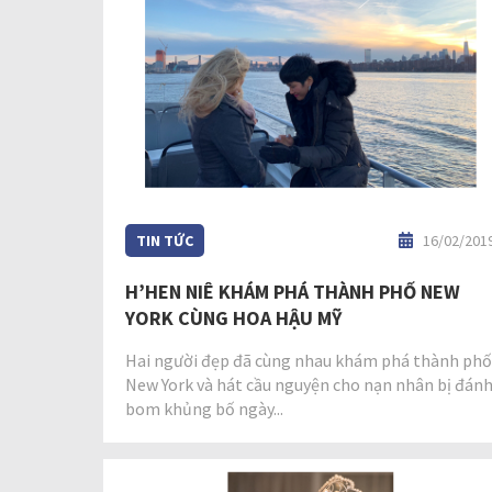
TIN TỨC
16/02/201
H’HEN NIÊ KHÁM PHÁ THÀNH PHỐ NEW
YORK CÙNG HOA HẬU MỸ
Hai người đẹp đã cùng nhau khám phá thành phố
New York và hát cầu nguyện cho nạn nhân bị đán
bom khủng bố ngày...