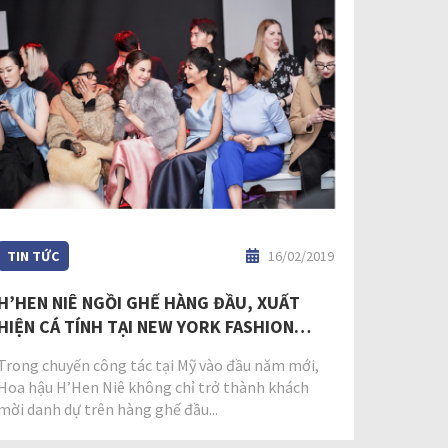
TIN TỨC
16/02/2019
H’HEN NIÊ NGỒI GHẾ HÀNG ĐẦU, XUẤT
HIỆN CÁ TÍNH TẠI NEW YORK FASHION
WEEK
Trong chuyến công tác tại Mỹ vào đầu năm mới,
Hoa hậu H’Hen Niê không chỉ trở thành khách
mời danh dự trên hàng ghế đầu...