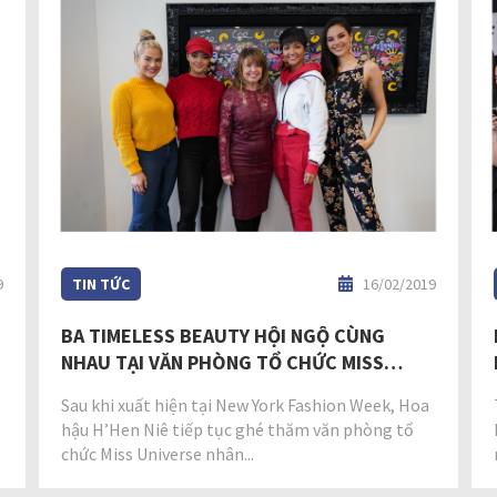
9
TIN TỨC
16/02/2019
BA TIMELESS BEAUTY HỘI NGỘ CÙNG
NHAU TẠI VĂN PHÒNG TỔ CHỨC MISS
UNIVERSE
Sau khi xuất hiện tại New York Fashion Week, Hoa
hậu H’Hen Niê tiếp tục ghé thăm văn phòng tổ
chức Miss Universe nhân...