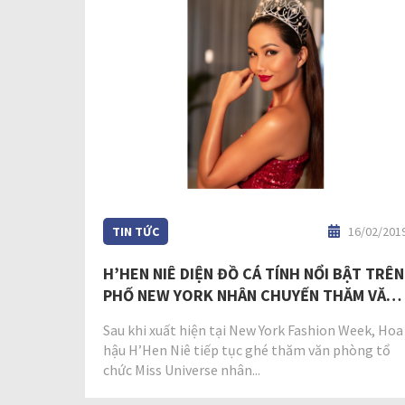
TIN TỨC
16/02/201
H’HEN NIÊ DIỆN ĐỒ CÁ TÍNH NỔI BẬT TRÊN
PHỐ NEW YORK NHÂN CHUYẾN THĂM VĂN
PHÒNG MISS UNIVERSE TẠI MỸ
Sau khi xuất hiện tại New York Fashion Week, Hoa
hậu H’Hen Niê tiếp tục ghé thăm văn phòng tổ
chức Miss Universe nhân...