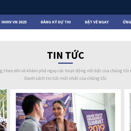
HHHV VN 2025
ĐĂNG KÝ DỰ THI
ĐẶT VÉ NGAY
ỨNG
TIN TỨC
g theo dõi và khám phá ngay các hoạt động nổi bật của chúng tôi 
Danh sách tin tức mới nhất của chúng tôi.