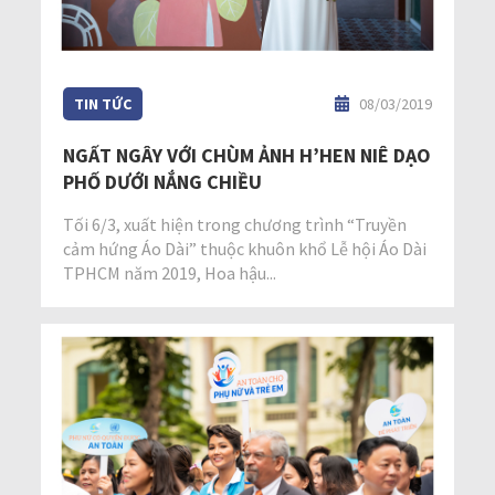
TIN TỨC
08/03/2019
NGẤT NGÂY VỚI CHÙM ẢNH H’HEN NIÊ DẠO
PHỐ DƯỚI NẮNG CHIỀU
Tối 6/3, xuất hiện trong chương trình “Truyền
cảm hứng Áo Dài” thuộc khuôn khổ Lễ hội Áo Dài
TPHCM năm 2019, Hoa hậu...