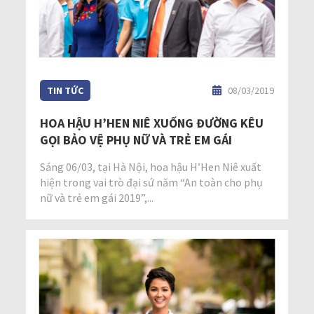
TIN TỨC
08/03/2019
HOA HẬU H’HEN NIÊ XUỐNG ĐƯỜNG KÊU
GỌI BẢO VỆ PHỤ NỮ VÀ TRẺ EM GÁI
Sáng 06/03, tại Hà Nội, hoa hậu H’Hen Niê xuất
hiện trong vai trò đại sứ năm “An toàn cho phụ
nữ và trẻ em gái 2019”,...