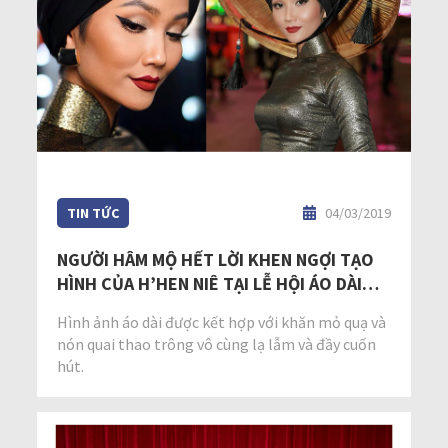
TIN TỨC
04/03/2019
NGƯỜI HÂM MỘ HẾT LỜI KHEN NGỢI TẠO
HÌNH CỦA H’HEN NIÊ TẠI LỄ HỘI ÁO DÀI
2019
Hình ảnh áo dài được kết hợp với khăn mỏ quạ và
nón quai thao trông vô cùng lạ lẫm và đầy cuốn
hút.