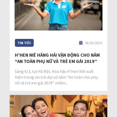
TIN TỨC
08/03/2019
H’HEN NIÊ HĂNG HÁI VẬN ĐỘNG CHO NĂM
“AN TOÀN PHỤ NỮ VÀ TRẺ EM GÁI 2019″
Sáng 6/3, tại Hà Nội, Hoa hậu H’Hen Niê xuất
hiện trong vai trò đại sứ năm “An toàn cho phụ
nữ và trẻ em gái 2019” nhằm...