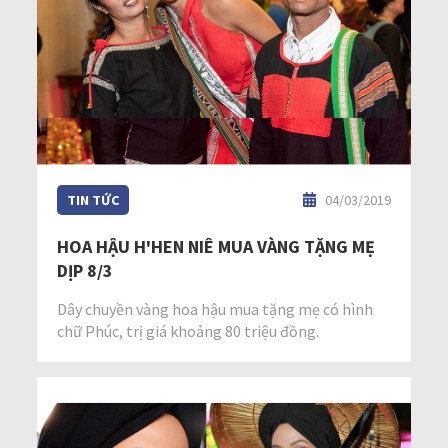
TIN TỨC
04/03/2019
HOA HẬU H'HEN NIÊ MUA VÀNG TẶNG MẸ
DỊP 8/3
Dây chuyền vàng hoa hậu mua tặng mẹ có hình
chữ Phúc, trị giá khoảng 80 triệu đồng.