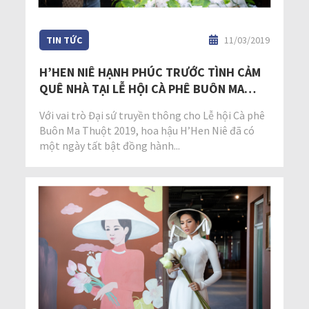
TIN TỨC
11/03/2019
H’HEN NIÊ HẠNH PHÚC TRƯỚC TÌNH CẢM
QUÊ NHÀ TẠI LỄ HỘI CÀ PHÊ BUÔN MA
THUỘT 2019
Với vai trò Đại sứ truyền thông cho Lễ hội Cà phê
Buôn Ma Thuột 2019, hoa hậu H’Hen Niê đã có
một ngày tất bật đồng hành...