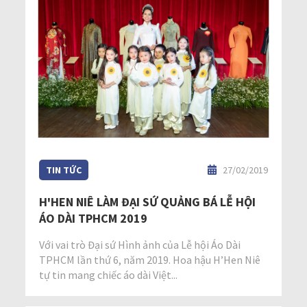
TIN TỨC
27/02/2019
H'HEN NIÊ LÀM ĐẠI SỨ QUẢNG BÁ LỄ HỘI
ÁO DÀI TPHCM 2019
Với vai trò Đại sứ Hình ảnh của Lễ hội Áo Dài
TPHCM lần thứ 6, năm 2019. Hoa hậu H’Hen Niê
tự tin mang chiếc áo dài Việt...