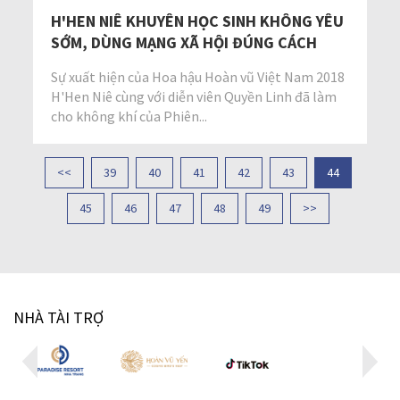
H'HEN NIÊ KHUYÊN HỌC SINH KHÔNG YÊU
SỚM, DÙNG MẠNG XÃ HỘI ĐÚNG CÁCH
Sự xuất hiện của Hoa hậu Hoàn vũ Việt Nam 2018
H'Hen Niê cùng với diễn viên Quyền Linh đã làm
cho không khí của Phiên...
<<
39
40
41
42
43
44
45
46
47
48
49
>>
NHÀ TÀI TRỢ