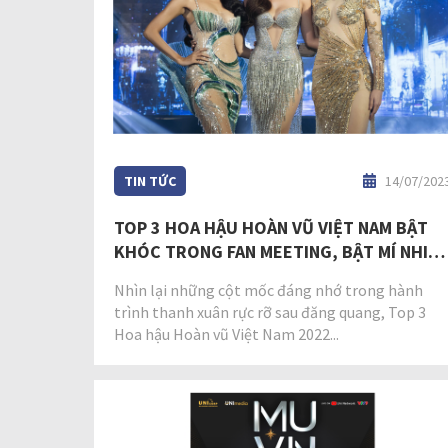
TIN TỨC
14/07/202
TOP 3 HOA HẬU HOÀN VŨ VIỆT NAM BẬT
KHÓC TRONG FAN MEETING, BẬT MÍ NHIỀ
ĐIỀU THÚ VỊ TRONG QUÁ TRÌNH DỰ THI
Nhìn lại những cột mốc đáng nhớ trong hành
trình thanh xuân rực rỡ sau đăng quang, Top 3
Hoa hậu Hoàn vũ Việt Nam 2022...