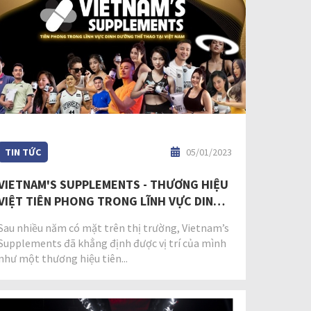
TIN TỨC
05/01/2023
VIETNAM'S SUPPLEMENTS - THƯƠNG HIỆU
VIỆT TIÊN PHONG TRONG LĨNH VỰC DINH
DƯỠNG THỂ THAO
Sau nhiều năm có mặt trên thị trường, Vietnam’s
Supplements đã khẳng định được vị trí của mình
như một thương hiệu tiên...