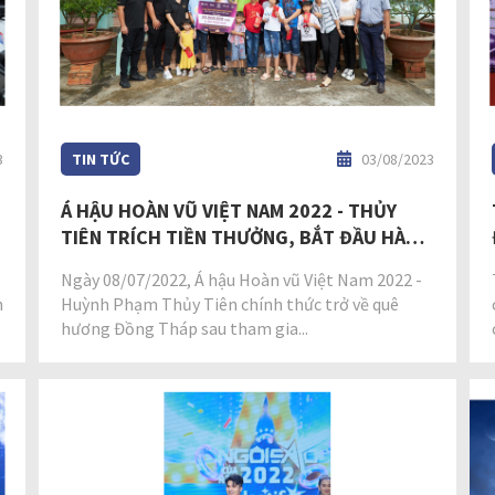
3
TIN TỨC
03/08/2023
Á HẬU HOÀN VŨ VIỆT NAM 2022 - THỦY
TIÊN TRÍCH TIỀN THƯỞNG, BẮT ĐẦU HÀNH
TRÌNH THIỆN NGUYỆN TẠI QUÊ HƯƠNG
Ngày 08/07/2022, Á hậu Hoàn vũ Việt Nam 2022 -
ĐỒNG THÁP
h
Huỳnh Phạm Thủy Tiên chính thức trở về quê
hương Đồng Tháp sau tham gia...