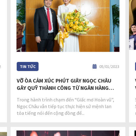
2
TIN TỨC
05/01/2023
VỠ ÒA CẢM XÚC PHÚT GIÂY NGỌC CHÂU
GÂY QUỸ THÀNH CÔNG TỪ NGÂN HÀNG
NAM Á, HỖ TRỢ CHI PHÍ CHỮA TRỊ CHO
Trong hành trình chạm đến “Giấc mơ Hoàn vũ”,
TRẺ EM DỊ TẬT BẨM SINH
Ngọc Châu vẫn tiếp tục thực hiện sứ mệnh lan
tỏa tiếng nói đến cộng đồng để...