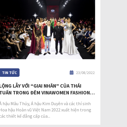
TIN TỨC
23/08/2022
LỘNG LẪY VỚI “GIAI NHÂN” CỦA THÁI
TUẤN TRONG ĐÊM VINAWOMEN FASHION
SHOW
Á hậu Mâu Thủy, Á hậu Kim Duyên và các thí sinh
Hoa hậu Hoàn vũ Việt Nam 2022 xuất hiện trong
các thiết kế đẳng cấp của...