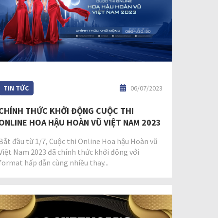
TIN TỨC
06/07/2023
CHÍNH THỨC KHỞI ĐỘNG CUỘC THI
ONLINE HOA HẬU HOÀN VŨ VIỆT NAM 2023
Bắt đầu từ 1/7, Cuộc thi Online Hoa hậu Hoàn vũ
Việt Nam 2023 đã chính thức khởi động với
format hấp dẫn cùng nhiều thay...