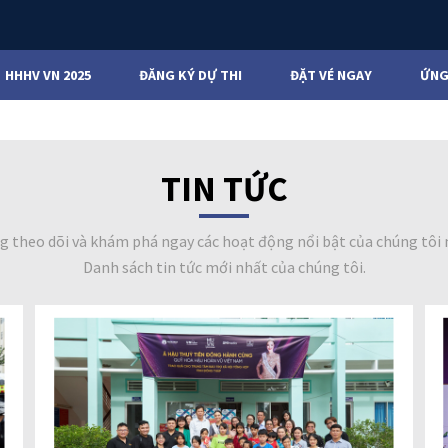
HHHV VN 2025
ĐĂNG KÝ DỰ THI
ĐẶT VÉ NGAY
ỨNG
TIN TỨC
g theo dõi và khám phá ngay các hoạt động nổi bật của chúng tôi 
Danh sách tin tức mới nhất của chúng tôi.