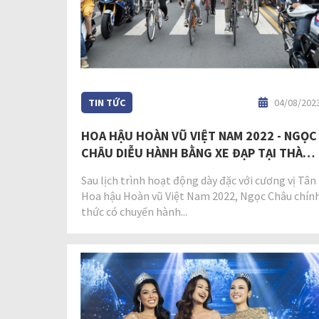
TIN TỨC
04/08/202
HOA HẬU HOÀN VŨ VIỆT NAM 2022 - NGỌC
CHÂU DIỄU HÀNH BẰNG XE ĐẠP TẠI THÀNH
PHỐ TÂY NINH, TUYÊN TRUYỀN Ý THỨC
Sau lịch trình hoạt động dày đặc với cương vị Tân
BẢO VỆ MÔI TRƯỜNG
Hoa hậu Hoàn vũ Việt Nam 2022, Ngọc Châu chín
thức có chuyến hành...