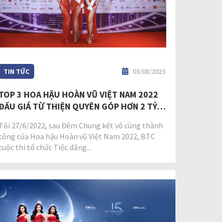
TIN TỨC
03/08/2023
TOP 3 HOA HẬU HOÀN VŨ VIỆT NAM 2022
ĐẤU GIÁ TỪ THIỆN QUYÊN GÓP HƠN 2 TỶ
ĐỒNG CHO HOẠT ĐỘNG THIỆN NGUYỆN
​Tối 27/6/2022, sau Đêm Chung kết vô cùng thành
công của Hoa hậu Hoàn vũ Việt Nam 2022, BTC
cuộc thi tổ chức Tiệc đăng...