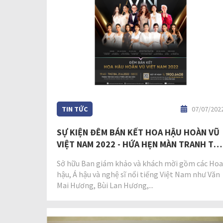
TIN TỨC
07/07/202
SỰ KIỆN ĐÊM BÁN KẾT HOA HẬU HOÀN VŨ
VIỆT NAM 2022 - HỨA HẸN MÀN TRANH TÀI
ĐẲNG CẤP
Sở hữu Ban giám khảo và khách mời gồm các Hoa
hậu, Á hậu và nghệ sĩ nổi tiếng Việt Nam như Văn
Mai Hương, Bùi Lan Hương,...