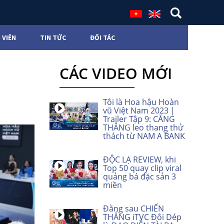
 VIÊN
TIN TỨC
ĐỐI TÁC
CÁC VIDEO MỚI
Tôi là Hoa hậu Hoàn
vũ Việt Nam 2023 |
Trailer Tập 9: CĂNG
THẲNG leo thang thử
thách từ NAM A BANK
ĐỘC LẠ REVIEW, khi
Top 50 quay clip viral
quảng bá đặc sản 3
miền
Đằng sau CHIẾN
THẮNG iTVC Đôi Dép