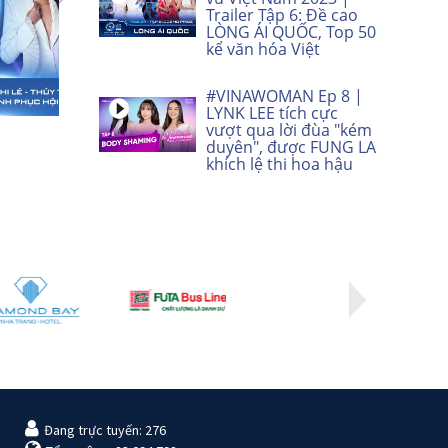
Trailer Tập 6: Đề cao
LÒNG ÁI QUỐC, Top 50
kể văn hóa Việt
#VINAWOMAN Ep 8 |
LYNK LEE tích cực
vượt qua lời đùa "kém
duyên", được FUNG LA
khích lệ thi hoa hậu
Đang trực tuyến: 276