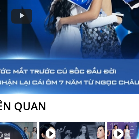
Play
Video
IÊN QUAN