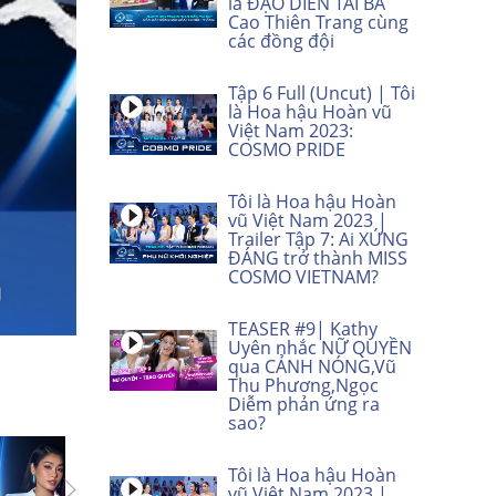
là ĐẠO DIỄN TÀI BA
Cao Thiên Trang cùng
các đồng đội
Tập 6 Full (Uncut) | Tôi
là Hoa hậu Hoàn vũ
Việt Nam 2023:
COSMO PRIDE
Tôi là Hoa hậu Hoàn
vũ Việt Nam 2023 |
Trailer Tập 7: Ai XỨNG
ĐÁNG trở thành MISS
COSMO VIETNAM?
TEASER #9| Kathy
Uyên nhắc NỮ QUYỀN
qua CẢNH NÓNG,Vũ
Thu Phương,Ngọc
Diễm phản ứng ra
sao?
Tôi là Hoa hậu Hoàn
vũ Việt Nam 2023 |