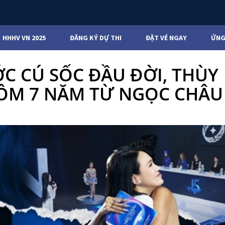
HHHV VN 2025
ĐĂNG KÝ DỰ THI
ĐẶT VÉ NGAY
ỨNG
C CÚ SỐC ĐẦU ĐỜI, THÙY
 ÔM 7 NĂM TỪ NGỌC CHÂU