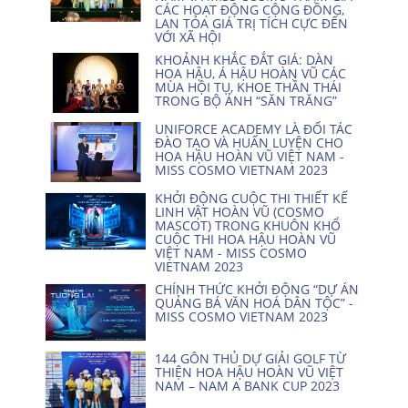
CÁC HOẠT ĐỘNG CỘNG ĐỒNG,
LAN TỎA GIÁ TRỊ TÍCH CỰC ĐẾN
VỚI XÃ HỘI
KHOẢNH KHẮC ĐẮT GIÁ: DÀN
HOA HẬU, Á HẬU HOÀN VŨ CÁC
MÙA HỘI TỤ, KHOE THẦN THÁI
TRONG BỘ ẢNH “SĂN TRĂNG”
UNIFORCE ACADEMY LÀ ĐỐI TÁC
ĐÀO TẠO VÀ HUẤN LUYỆN CHO
HOA HẬU HOÀN VŨ VIỆT NAM -
MISS COSMO VIETNAM 2023
KHỞI ĐỘNG CUỘC THI THIẾT KẾ
LINH VẬT HOÀN VŨ (COSMO
MASCOT) TRONG KHUÔN KHỔ
CUỘC THI HOA HẬU HOÀN VŨ
VIỆT NAM - MISS COSMO
VIETNAM 2023
CHÍNH THỨC KHỞI ĐỘNG “DỰ ÁN
QUẢNG BÁ VĂN HOÁ DÂN TỘC” -
MISS COSMO VIETNAM 2023
144 GÔN THỦ DỰ GIẢI GOLF TỪ
THIỆN HOA HẬU HOÀN VŨ VIỆT
NAM – NAM A BANK CUP 2023