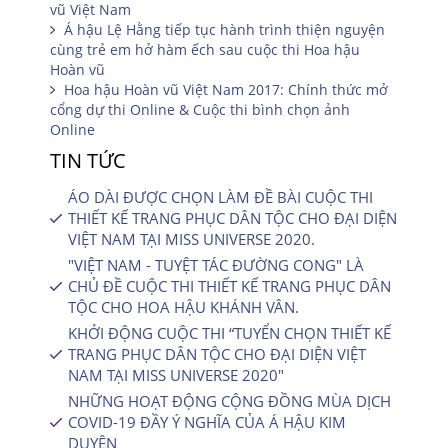
vũ Việt Nam
Á hậu Lệ Hằng tiếp tục hành trình thiện nguyện
cùng trẻ em hở hàm ếch sau cuộc thi Hoa hậu
Hoàn vũ
Hoa hậu Hoàn vũ Việt Nam 2017: Chính thức mở
cổng dự thi Online & Cuộc thi bình chọn ảnh
Online
TIN TỨC
ÁO DÀI ĐƯỢC CHỌN LÀM ĐỀ BÀI CUỘC THI
THIẾT KẾ TRANG PHỤC DÂN TỘC CHO ĐẠI DIỆN
VIỆT NAM TẠI MISS UNIVERSE 2020.
"VIỆT NAM - TUYỆT TÁC ĐƯỜNG CONG" LÀ
CHỦ ĐỀ CUỘC THI THIẾT KẾ TRANG PHỤC DÂN
TỘC CHO HOA HẬU KHÁNH VÂN.
KHỞI ĐỘNG CUỘC THI “TUYỂN CHỌN THIẾT KẾ
TRANG PHỤC DÂN TỘC CHO ĐẠI DIỆN VIỆT
NAM TẠI MISS UNIVERSE 2020″
NHỮNG HOẠT ĐỘNG CỘNG ĐỒNG MÙA DỊCH
COVID-19 ĐẦY Ý NGHĨA CỦA Á HẬU KIM
DUYÊN