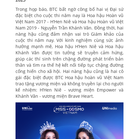
Trong họp báo, BTC bất ngờ công bố hai vị Đại sứ
đặc biệt cho cuộc thi năm nay là Hoa hậu Hoàn vũ
Việt Nam 2017 - H’Hen Niê và Hoa hậu Hoàn vũ Việt
Nam 2019 - Nguyễn Trần Khánh Vân. Đồng thời, hai
nàng hậu cũng đảm nhận vai trò Giám khảo của
cuộc thi năm nay. Với kinh nghiệm cùng sức ảnh
hưởng mạnh mẽ, Hoa hậu H’Hen Niê và Hoa hậu
Khánh Vân được tin tưởng sẽ truyền cảm hứng,
giúp các thí sinh trên chặng đường phát triển bản
thân và tìm ra thế hệ kết nối tiếp tục chặng đường
cống hiến cho xã hội. Hai nàng hậu cũng là hai cô
gái đặc biệt được BTC Hoa hậu hoàn vũ Việt Nam
trao tặng vương miện và không truyền lại cho người
kế nhiệm: H’Hen Niê - vương miện Empower và
Khánh Vân - vương miện Brave Heart.