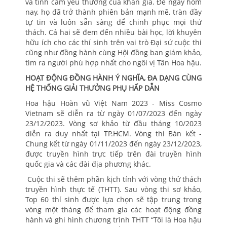
và tình cảm yêu thương của khán giả. Để ngày hôm
nay, họ đã trở thành phiên bản mạnh mẽ, tràn đầy
tự tin và luôn sẵn sàng để chinh phục mọi thử
thách. Cả hai sẽ đem đến nhiều bài học, lời khuyên
hữu ích cho các thí sinh trên vai trò Đại sứ cuộc thi
cũng như đồng hành cùng Hội đồng ban giám khảo,
tìm ra người phù hợp nhất cho ngôi vị Tân Hoa hậu.
HOẠT ĐỘNG ĐỒNG HÀNH Ý NGHĨA, ĐA DẠNG CÙNG
HỆ THỐNG GIẢI THƯỞNG PHỤ HẤP DẪN
Hoa hậu Hoàn vũ Việt Nam 2023 - Miss Cosmo
Vietnam sẽ diễn ra từ ngày 01/07/2023 đến ngày
23/12/2023. Vòng sơ khảo từ đầu tháng 10/2023
diễn ra duy nhất tại TP.HCM. Vòng thi Bán kết -
Chung kết từ ngày 01/11/2023 đến ngày 23/12/2023,
được truyền hình trực tiếp trên đài truyền hình
quốc gia và các đài địa phương khác.
Cuộc thi sẽ thêm phần kịch tính với vòng thử thách
truyền hình thực tế (THTT). Sau vòng thi sơ khảo,
Top 60 thí sinh được lựa chọn sẽ tập trung trong
vòng một tháng để tham gia các hoạt động đồng
hành và ghi hình chương trình THTT “Tôi là Hoa hậu