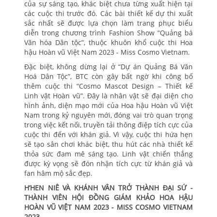
của sự sáng tạo, khác biệt chưa từng xuất hiện tại
các cuộc thi trước đó. Các bài thiết kế dự thi xuất
sắc nhất sẽ được lựa chọn làm trang phục biểu
diễn trong chương trình Fashion Show “Quảng bá
Văn hóa Dân tộc”, thuộc khuôn khổ cuộc thi Hoa
hậu Hoàn vũ Việt Nam 2023 - Miss Cosmo Vietnam.
Đặc biệt, không dừng lại ở “Dự án Quảng Bá Văn
Hoá Dân Tộc”, BTC còn gây bất ngờ khi công bố
thêm cuộc thi “Cosmo Mascot Design – Thiết kế
Linh vật Hoàn vũ”. Đây là nhân vật sẽ đại diện cho
hình ảnh, diện mạo mới của Hoa hậu Hoàn vũ Việt
Nam trong kỷ nguyên mới, đóng vai trò quan trọng
trong việc kết nối, truyền tải thông điệp tích cực của
cuộc thi đến với khán giả. Vì vậy, cuộc thi hứa hẹn
sẽ tạo sân chơi khác biệt, thu hút các nhà thiết kế
thỏa sức đam mê sáng tạo. Linh vật chiến thắng
được kỳ vọng sẽ đón nhận tích cực từ khán giả và
fan hâm mộ sắc đẹp.
H’HEN NIÊ VÀ KHÁNH VÂN TRỞ THÀNH ĐẠI SỨ -
THÀNH VIÊN HỘI ĐỒNG GIÁM KHẢO HOA HẬU
HOÀN VŨ VIỆT NAM 2023 - MISS COSMO VIETNAM
2023