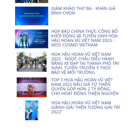
GIẢM KHẢO THỨ BA - KHÁN GIẢ
BÌNH CHỌN
HỌP BÁO CHÍNH THỨC CÔNG BỐ
KHỞI ĐỘNG VÀ TUYỂN SINH HOA
HẬU HOÀN VŨ VIỆT NAM 2023 -
MISS COSMO VIETNAM
HOA HẬU HOÀN VŨ VIỆT NAM
2022 - NGỌC CHÂU DIỄU HÀNH
BẰNG XE ĐẠP TẠI THÀNH PHỐ TÂY
NINH, TUYÊN TRUYỀN Ý THỨC
BẢO VỆ MÔI TRƯỜNG
TOP 3 HOA HẬU HOÀN VŨ VIỆT
NAM 2022 ĐẤU GIÁ TỪ THIỆN
QUYÊN GÓP HƠN 2 TỶ ĐỒNG
CHO HOẠT ĐỘNG THIỆN NGUYỆN
HOA HẬU HOÀN VŨ VIỆT NAM
GIÀNH GIẢI “HIỆN TƯỢNG GIẢI TRÍ
2022”