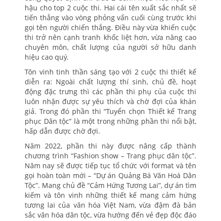
hậu cho top 2 cuộc thi. Hai cái tên xuất sắc nhất sẽ
tiến thẳng vào vòng phỏng vấn cuối cùng trước khi
gọi tên người chiến thắng. Điều này vừa khiến cuộc
thi trở nên cạnh tranh khốc liệt hơn, vừa nâng cao
chuyên môn, chất lượng của người sở hữu danh
hiệu cao quý.
Tôn vinh tinh thần sáng tạo với 2 cuộc thi thiết kế
diễn ra: Ngoài chất lượng thí sinh, chủ đề, hoạt
động đặc trưng thì các phần thi phụ của cuộc thi
luôn nhận được sự yêu thích và chờ đợi của khán
giả. Trong đó phần thi “Tuyển chọn Thiết kế Trang
phục Dân tộc” là một trong những phần thi nổi bật,
hấp dẫn được chờ đợi.
Năm 2022, phần thi này được nâng cấp thành
chương trình “Fashion show – Trang phục dân tộc”.
Năm nay sẽ được tiếp tục tổ chức với format và tên
gọi hoàn toàn mới – “Dự án Quảng Bá Văn Hoá Dân
Tộc”. Mang chủ đề “Cảm Hứng Tương Lai”, dự án tìm
kiếm và tôn vinh những thiết kế mang cảm hứng
tương lai của văn hóa Việt Nam, vừa đậm đà bản
sắc văn hóa dân tộc, vừa hướng đến vẻ đẹp độc đáo