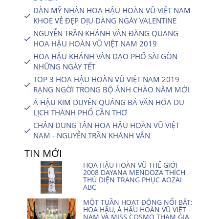
DÀN MỸ NHÂN HOA HẬU HOÀN VŨ VIỆT NAM
KHOE VẺ ĐẸP DỊU DÀNG NGÀY VALENTINE
NGUYỄN TRẦN KHÁNH VÂN ĐĂNG QUANG
HOA HẬU HOÀN VŨ VIỆT NAM 2019
HOA HẬU KHÁNH VÂN DẠO PHỐ SÀI GÒN
NHỮNG NGÀY TẾT
TOP 3 HOA HẬU HOÀN VŨ VIỆT NAM 2019
RẠNG NGỜI TRONG BỘ ẢNH CHÀO NĂM MỚI
Á HẬU KIM DUYÊN QUẢNG BÁ VĂN HÓA DU
LỊCH THÀNH PHỐ CẦN THƠ
CHÂN DUNG TÂN HOA HẬU HOÀN VŨ VIỆT
NAM - NGUYỄN TRẦN KHÁNH VÂN
TIN MỚI
HOA HẬU HOÀN VŨ THẾ GIỚI
2008 DAYANA MENDOZA THÍCH
THÚ DIỆN TRANG PHỤC AOZAI
ABC
MỘT TUẦN HOẠT ĐỘNG NỔI BẬT:
HOA HẬU, Á HẬU HOÀN VŨ VIỆT
NAM VÀ MISS COSMO THAM GIA