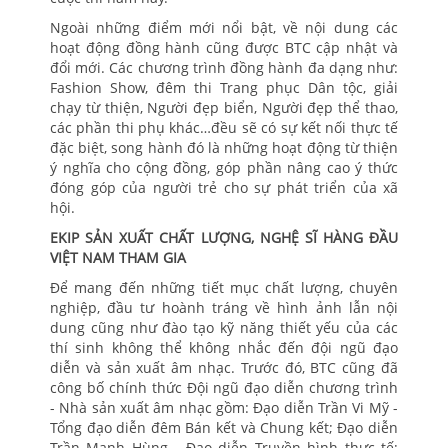
Ngoài những điểm mới nổi bật, về nội dung các
hoạt động đồng hành cũng được BTC cập nhật và
đổi mới. Các chương trình đồng hành đa dạng như:
Fashion Show, đêm thi Trang phục Dân tộc, giải
chạy từ thiện, Người đẹp biển, Người đẹp thể thao,
các phần thi phụ khác…đều sẽ có sự kết nối thực tế
đặc biệt, song hành đó là những hoạt động từ thiện
ý nghĩa cho cộng đồng, góp phần nâng cao ý thức
đóng góp của người trẻ cho sự phát triển của xã
hội.
EKIP SẢN XUẤT CHẤT LƯỢNG, NGHỆ SĨ HÀNG ĐẦU
VIỆT NAM THAM GIA
Để mang đến những tiết mục chất lượng, chuyên
nghiệp, đầu tư hoành tráng về hình ảnh lẫn nội
dung cũng như đào tạo kỹ năng thiết yếu của các
thí sinh không thể không nhắc đến đội ngũ đạo
diễn và sản xuất âm nhạc. Trước đó, BTC cũng đã
công bố chính thức Đội ngũ đạo diễn chương trình
- Nhà sản xuất âm nhạc gồm: Đạo diễn Trần Vi Mỹ -
Tổng đạo diễn đêm Bán kết và Chung kết; Đạo diễn
Trần Mạnh Hùng - Đạo diễn Truyền hình thực tế;