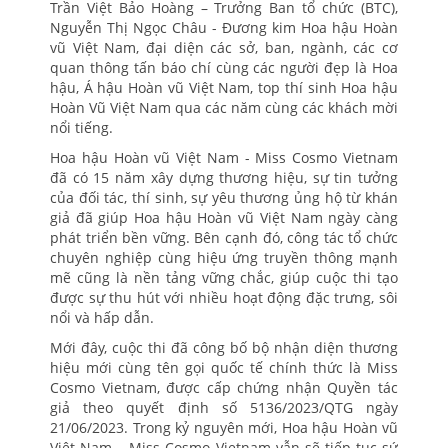
Trần Việt Bảo Hoàng – Trưởng Ban tổ chức (BTC),
Nguyễn Thị Ngọc Châu - Đương kim Hoa hậu Hoàn
vũ Việt Nam, đại diện các sở, ban, ngành, các cơ
quan thông tấn báo chí cùng các người đẹp là Hoa
hậu, Á hậu Hoàn vũ Việt Nam, top thí sinh Hoa hậu
Hoàn Vũ Việt Nam qua các năm cùng các khách mời
nổi tiếng.
Hoa hậu Hoàn vũ Việt Nam - Miss Cosmo Vietnam
đã có 15 năm xây dựng thương hiệu, sự tin tưởng
của đối tác, thí sinh, sự yêu thương ủng hộ từ khán
giả đã giúp Hoa hậu Hoàn vũ Việt Nam ngày càng
phát triển bền vững. Bên cạnh đó, công tác tổ chức
chuyên nghiệp cùng hiệu ứng truyền thông mạnh
mẽ cũng là nền tảng vững chắc, giúp cuộc thi tạo
được sự thu hút với nhiều hoạt động đặc trưng, sôi
nổi và hấp dẫn.
Mới đây, cuộc thi đã công bố bộ nhận diện thương
hiệu mới cùng tên gọi quốc tế chính thức là Miss
Cosmo Vietnam, được cấp chứng nhận Quyền tác
giả theo quyết định số 5136/2023/QTG ngày
21/06/2023. Trong kỷ nguyên mới, Hoa hậu Hoàn vũ
Việt Nam – Miss Cosmo Vietnam vẫn sẽ tiếp tục sứ