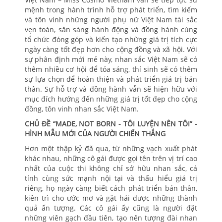
mệnh trong hành trình hỗ trợ phát triển, tìm kiếm
và tôn vinh những người phụ nữ Việt Nam tài sắc
vẹn toàn, sẵn sàng hành động và đồng hành cùng
tổ chức đóng góp và kiến tạo những giá trị tích cực
ngày càng tốt đẹp hơn cho cộng đồng và xã hội. Với
sự phân định mới mẻ này, nhan sắc Việt Nam sẽ có
thêm nhiều cơ hội để tỏa sáng, thí sinh sẽ có thêm
sự lựa chọn để hoàn thiện và phát triển giá trị bản
thân. Sự hỗ trợ và đồng hành vẫn sẽ hiện hữu với
mục đích hướng đến những giá trị tốt đẹp cho cộng
đồng, tôn vinh nhan sắc Việt Nam.
CHỦ ĐỀ “MADE, NOT BORN - TÔI LUYỆN NÊN TÔI” -
HÌNH MẪU MỚI CỦA NGƯỜI CHIẾN THẮNG
Hơn một thập kỷ đã qua, từ những vạch xuất phát
khác nhau, những cô gái được gọi tên trên vị trí cao
nhất của cuộc thi không chỉ sở hữu nhan sắc, cá
tính cùng sức mạnh nội tại và thấu hiểu giá trị
riêng, họ ngày càng biết cách phát triển bản thân,
kiên trì cho ước mơ và gặt hái được những thành
quả ấn tượng. Các cô gái ấy cũng là người đặt
những viên gạch đầu tiên, tạo nên tượng đài nhan