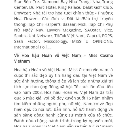
Star Bến Tre, Diamond Bay Nha Trang, Nha Trang
Center, Du Parc Hotel, King Palace, Dalat Golf Club,
EmWear; Nhà tài trợ hoa tươi chính thức - Phường
Hoa Flowers. Các đơn vị Đối tác/Bảo trợ truyền
thông: Tạp Chí Harper’s Bazaar, Moli, Tạp Chí Phụ
Nữ Ngày Nay, Lavyon Magazine, SAOstar, Viez,
Saobiz, Uni Network, TikTok Việt Nam, Capcut, POPS,
Sash Factor, Missosology, MISS U OPINIONS,
International Poll,…
Về Hoa hậu Hoàn vũ Việt Nam – Miss Cosmo
Vietnam
Hoa hậu Hoàn vũ Việt Nam - Miss Cosmo Vietnam là
cuộc thi sắc đẹp uy tín hàng đầu tại Việt Nam về
sức ảnh hưởng, thông điệp và lan tỏa những giá trị
tích cực cho cộng đồng, xã hội. Tổ chức lần đầu tiên
vào năm 2008, Hoa hậu Hoàn vũ Việt Nam đã trải
qua 5 mùa giải với bề dày xuyên suốt 15 năm nhằm
tìm kiếm những người phụ nữ Việt Nam có vẻ đẹp
hiện đại, có nội lực, bản lĩnh, nỗ lực hành động và
sẵn sàng đồng hành cùng sứ mệnh của tổ chức.
Đánh dấu chặng hành trình trong kỷ nguyên mới,
Hoa hậu Hoàn vũ Việt Nam vẫn sẽ tiếp tục sứ mệnh