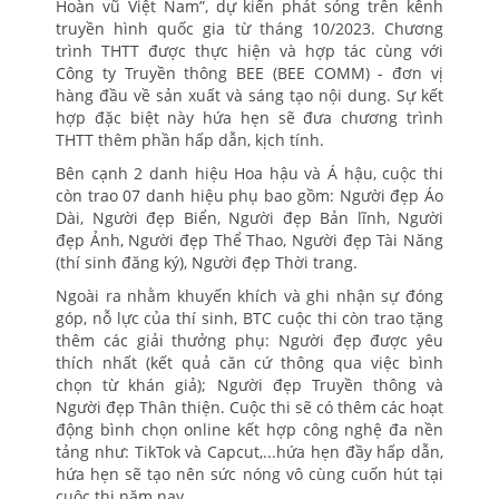
Hoàn vũ Việt Nam”, dự kiến phát sóng trên kênh
truyền hình quốc gia từ tháng 10/2023. Chương
trình THTT được thực hiện và hợp tác cùng với
Công ty Truyền thông BEE (BEE COMM) - đơn vị
hàng đầu về sản xuất và sáng tạo nội dung. Sự kết
hợp đặc biệt này hứa hẹn sẽ đưa chương trình
THTT thêm phần hấp dẫn, kịch tính.
Bên cạnh 2 danh hiệu Hoa hậu và Á hậu, cuộc thi
còn trao 07 danh hiệu phụ bao gồm: Người đẹp Áo
Dài, Người đẹp Biển, Người đẹp Bản lĩnh, Người
đẹp Ảnh, Người đẹp Thể Thao, Người đẹp Tài Năng
(thí sinh đăng ký), Người đẹp Thời trang.
Ngoài ra nhằm khuyến khích và ghi nhận sự đóng
góp, nỗ lực của thí sinh, BTC cuộc thi còn trao tặng
thêm các giải thưởng phụ: Người đẹp được yêu
thích nhất (kết quả căn cứ thông qua việc bình
chọn từ khán giả); Người đẹp Truyền thông và
Người đẹp Thân thiện. Cuộc thi sẽ có thêm các hoạt
động bình chọn online kết hợp công nghệ đa nền
tảng như: TikTok và Capcut,...hứa hẹn đầy hấp dẫn,
hứa hẹn sẽ tạo nên sức nóng vô cùng cuốn hút tại
cuộc thi năm nay.