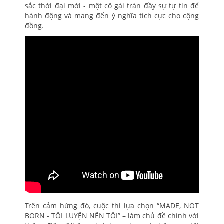
sắc thời đại mới - một cô gái tràn đầy sự tự tin để
hành động và mang đến ý nghĩa tích cực cho cộng
đồng.
Trên cảm hứng đó, cuộc thi lựa chọn “MADE, NOT
BORN - TÔI LUYỆN NÊN TÔI” – làm chủ đề chính với