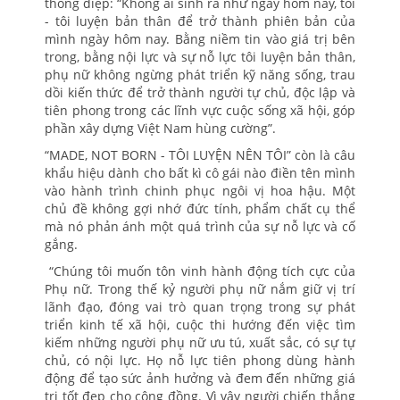
thông điệp: “Không ai sinh ra như ngày hôm nay, tôi
- tôi luyện bản thân để trở thành phiên bản của
mình ngày hôm nay. Bằng niềm tin vào giá trị bên
trong, bằng nội lực và sự nỗ lực tôi luyện bản thân,
phụ nữ không ngừng phát triển kỹ năng sống, trau
dồi kiến thức để trở thành người tự chủ, độc lập và
tiên phong trong các lĩnh vực cuộc sống xã hội, góp
phần xây dựng Việt Nam hùng cường”.
“MADE, NOT BORN - TÔI LUYỆN NÊN TÔI” còn là câu
khẩu hiệu dành cho bất kì cô gái nào điền tên mình
vào hành trình chinh phục ngôi vị hoa hậu. Một
chủ đề không gợi nhớ đức tính, phẩm chất cụ thể
mà nó phản ánh một quá trình của sự nỗ lực và cố
gắng.
“Chúng tôi muốn tôn vinh hành động tích cực của
Phụ nữ. Trong thế kỷ người phụ nữ nắm giữ vị trí
lãnh đạo, đóng vai trò quan trọng trong sự phát
triển kinh tế xã hội, cuộc thi hướng đến việc tìm
kiếm những người phụ nữ ưu tú, xuất sắc, có sự tự
chủ, có nội lực. Họ nỗ lực tiên phong dùng hành
động để tạo sức ảnh hưởng và đem đến những giá
trị tốt đẹp cho cộng đồng. Vì vậy người chiến thắng