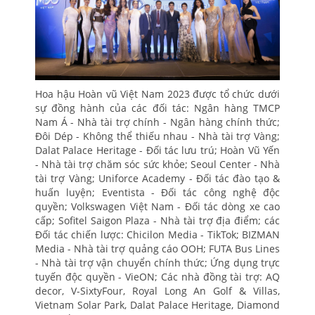
Hoa hậu Hoàn vũ Việt Nam 2023 được tổ chức dưới
sự đồng hành của các đối tác: Ngân hàng TMCP
Nam Á - Nhà tài trợ chính - Ngân hàng chính thức;
Đôi Dép - Không thể thiếu nhau - Nhà tài trợ Vàng;
Dalat Palace Heritage - Đối tác lưu trú; Hoàn Vũ Yến
- Nhà tài trợ chăm sóc sức khỏe; Seoul Center - Nhà
tài trợ Vàng; Uniforce Academy - Đối tác đào tạo &
huấn luyện; Eventista - Đối tác công nghệ độc
quyền; Volkswagen Việt Nam - Đối tác dòng xe cao
cấp; Sofitel Saigon Plaza - Nhà tài trợ địa điểm; các
Đối tác chiến lược: Chicilon Media - TikTok; BIZMAN
Media - Nhà tài trợ quảng cáo OOH; FUTA Bus Lines
- Nhà tài trợ vận chuyển chính thức; Ứng dụng trực
tuyến độc quyền - VieON; Các nhà đồng tài trợ: AQ
decor, V-SixtyFour, Royal Long An Golf & Villas,
Vietnam Solar Park, Dalat Palace Heritage, Diamond