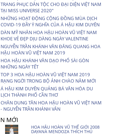
TRANG PHỤC DÂN TỘC CHO ĐẠI DIỆN VIỆT NAM
TẠI MISS UNIVERSE 2020″
NHỮNG HOẠT ĐỘNG CỘNG ĐỒNG MÙA DỊCH
COVID-19 ĐẦY Ý NGHĨA CỦA Á HẬU KIM DUYÊN
DÀN MỸ NHÂN HOA HẬU HOÀN VŨ VIỆT NAM
KHOE VẺ ĐẸP DỊU DÀNG NGÀY VALENTINE
NGUYỄN TRẦN KHÁNH VÂN ĐĂNG QUANG HOA
HẬU HOÀN VŨ VIỆT NAM 2019
HOA HẬU KHÁNH VÂN DẠO PHỐ SÀI GÒN
NHỮNG NGÀY TẾT
TOP 3 HOA HẬU HOÀN VŨ VIỆT NAM 2019
RẠNG NGỜI TRONG BỘ ẢNH CHÀO NĂM MỚI
Á HẬU KIM DUYÊN QUẢNG BÁ VĂN HÓA DU
LỊCH THÀNH PHỐ CẦN THƠ
CHÂN DUNG TÂN HOA HẬU HOÀN VŨ VIỆT NAM
- NGUYỄN TRẦN KHÁNH VÂN
IN MỚI
HOA HẬU HOÀN VŨ THẾ GIỚI 2008
DAYANA MENDOZA THÍCH THÚ