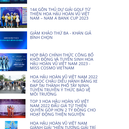
144 GÔN THỦ DỰ GIẢI GOLF TỪ
THIỆN HOA HẬU HOÀN VŨ VIỆT
NAM – NAM A BANK CUP 2023
GIẢM KHẢO THỨ BA - KHÁN GIẢ
BÌNH CHỌN
HỌP BÁO CHÍNH THỨC CÔNG BỐ
KHỞI ĐỘNG VÀ TUYỂN SINH HOA
HẬU HOÀN VŨ VIỆT NAM 2023 -
MISS COSMO VIETNAM
HOA HẬU HOÀN VŨ VIỆT NAM 2022
- NGỌC CHÂU DIỄU HÀNH BẰNG XE
ĐẠP TẠI THÀNH PHỐ TÂY NINH,
TUYÊN TRUYỀN Ý THỨC BẢO VỆ
MÔI TRƯỜNG
TOP 3 HOA HẬU HOÀN VŨ VIỆT
NAM 2022 ĐẤU GIÁ TỪ THIỆN
QUYÊN GÓP HƠN 2 TỶ ĐỒNG CHO
HOẠT ĐỘNG THIỆN NGUYỆN
HOA HẬU HOÀN VŨ VIỆT NAM
GIÀNH GIẢI “HIỆN TƯỢNG GIẢI TRÍ