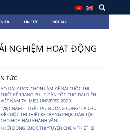
 VIÊN
TIN TỨC
ĐỐI TÁC
ẢI NGHIỆM HOẠT ĐỘNG
IN TỨC
ÁO DÀI ĐƯỢC CHỌN LÀM ĐỀ BÀI CUỘC THI
THIẾT KẾ TRANG PHỤC DÂN TỘC CHO ĐẠI DIỆN
VIỆT NAM TẠI MISS UNIVERSE 2020.
"VIỆT NAM - TUYỆT TÁC ĐƯỜNG CONG" LÀ CHỦ
ĐỀ CUỘC THI THIẾT KẾ TRANG PHỤC DÂN TỘC
CHO HOA HẬU KHÁNH VÂN.
KHỞI ĐỘNG CUỘC THI “TUYỂN CHỌN THIẾT KẾ