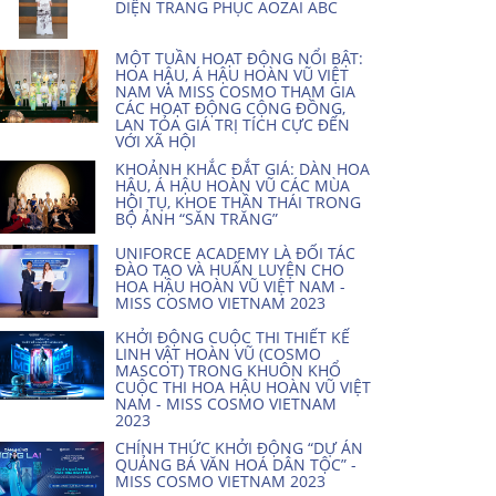
DIỆN TRANG PHỤC AOZAI ABC
MỘT TUẦN HOẠT ĐỘNG NỔI BẬT:
HOA HẬU, Á HẬU HOÀN VŨ VIỆT
NAM VÀ MISS COSMO THAM GIA
CÁC HOẠT ĐỘNG CỘNG ĐỒNG,
LAN TỎA GIÁ TRỊ TÍCH CỰC ĐẾN
VỚI XÃ HỘI
KHOẢNH KHẮC ĐẮT GIÁ: DÀN HOA
HẬU, Á HẬU HOÀN VŨ CÁC MÙA
HỘI TỤ, KHOE THẦN THÁI TRONG
BỘ ẢNH “SĂN TRĂNG”
UNIFORCE ACADEMY LÀ ĐỐI TÁC
ĐÀO TẠO VÀ HUẤN LUYỆN CHO
HOA HẬU HOÀN VŨ VIỆT NAM -
MISS COSMO VIETNAM 2023
KHỞI ĐỘNG CUỘC THI THIẾT KẾ
LINH VẬT HOÀN VŨ (COSMO
MASCOT) TRONG KHUÔN KHỔ
CUỘC THI HOA HẬU HOÀN VŨ VIỆT
NAM - MISS COSMO VIETNAM
2023
CHÍNH THỨC KHỞI ĐỘNG “DỰ ÁN
QUẢNG BÁ VĂN HOÁ DÂN TỘC” -
MISS COSMO VIETNAM 2023