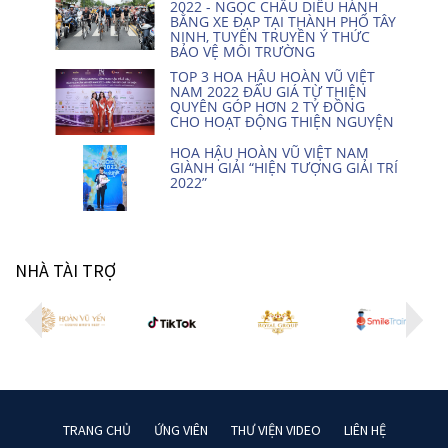
2022 - NGỌC CHÂU DIỄU HÀNH
BẰNG XE ĐẠP TẠI THÀNH PHỐ TÂY
NINH, TUYÊN TRUYỀN Ý THỨC
BẢO VỆ MÔI TRƯỜNG
TOP 3 HOA HẬU HOÀN VŨ VIỆT
NAM 2022 ĐẤU GIÁ TỪ THIỆN
QUYÊN GÓP HƠN 2 TỶ ĐỒNG
CHO HOẠT ĐỘNG THIỆN NGUYỆN
HOA HẬU HOÀN VŨ VIỆT NAM
GIÀNH GIẢI “HIỆN TƯỢNG GIẢI TRÍ
2022”
NHÀ TÀI TRỢ
TRANG CHỦ
ỨNG VIÊN
THƯ VIỆN VIDEO
LIÊN HỆ