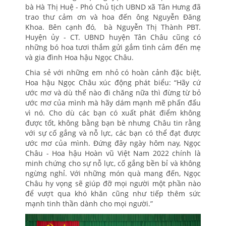
bà Hà Thị Huệ - Phó Chủ tịch UBND xã Tân Hưng đã
trao thư cảm ơn và hoa đến ông Nguyễn Đăng
Khoa. Bên cạnh đó, bà Nguyễn Thị Thành PBT.
Huyện ủy - CT. UBND huyện Tân Châu cũng có
những bó hoa tươi thắm gửi gắm tình cảm đến mẹ
và gia đình Hoa hậu Ngọc Châu.
Chia sẻ với những em nhỏ có hoàn cảnh đặc biệt,
Hoa hậu Ngọc Châu xúc động phát biểu: “Hãy cứ
ước mơ và dù thế nào đi chăng nữa thì đừng từ bỏ
ước mơ của mình mà hãy dám mạnh mẽ phấn đấu
vì nó. Cho dù các bạn có xuất phát điểm không
được tốt, không bằng bạn bè nhưng Châu tin rằng
với sự cố gắng và nỗ lực, các bạn có thể đạt được
ước mơ của mình. Đứng đây ngày hôm nay, Ngọc
Châu - Hoa hậu Hoàn vũ Việt Nam 2022 chính là
minh chứng cho sự nỗ lực, cố gắng bền bỉ và không
ngừng nghỉ. Với những món quà mang đến, Ngọc
Châu hy vọng sẽ giúp đỡ mọi người một phần nào
để vượt qua khó khăn cũng như tiếp thêm sức
mạnh tinh thần dành cho mọi người.”