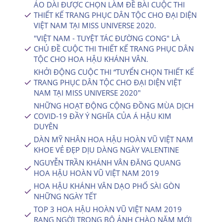
ÁO DÀI ĐƯỢC CHỌN LÀM ĐỀ BÀI CUỘC THI
THIẾT KẾ TRANG PHỤC DÂN TỘC CHO ĐẠI DIỆN
VIỆT NAM TẠI MISS UNIVERSE 2020.
"VIỆT NAM - TUYỆT TÁC ĐƯỜNG CONG" LÀ
CHỦ ĐỀ CUỘC THI THIẾT KẾ TRANG PHỤC DÂN
TỘC CHO HOA HẬU KHÁNH VÂN.
KHỞI ĐỘNG CUỘC THI “TUYỂN CHỌN THIẾT KẾ
TRANG PHỤC DÂN TỘC CHO ĐẠI DIỆN VIỆT
NAM TẠI MISS UNIVERSE 2020″
NHỮNG HOẠT ĐỘNG CỘNG ĐỒNG MÙA DỊCH
COVID-19 ĐẦY Ý NGHĨA CỦA Á HẬU KIM
DUYÊN
DÀN MỸ NHÂN HOA HẬU HOÀN VŨ VIỆT NAM
KHOE VẺ ĐẸP DỊU DÀNG NGÀY VALENTINE
NGUYỄN TRẦN KHÁNH VÂN ĐĂNG QUANG
HOA HẬU HOÀN VŨ VIỆT NAM 2019
HOA HẬU KHÁNH VÂN DẠO PHỐ SÀI GÒN
NHỮNG NGÀY TẾT
TOP 3 HOA HẬU HOÀN VŨ VIỆT NAM 2019
RẠNG NGỜI TRONG BỘ ẢNH CHÀO NĂM MỚI