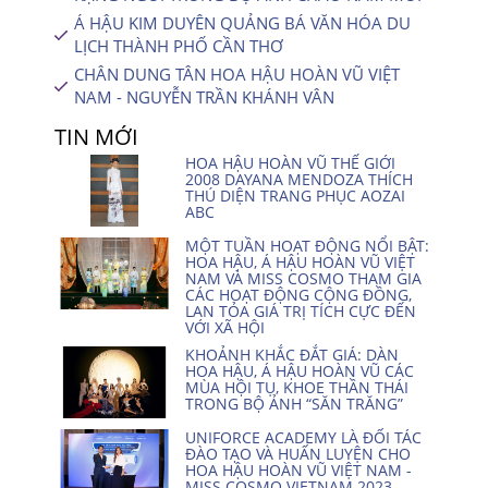
Á HẬU KIM DUYÊN QUẢNG BÁ VĂN HÓA DU
LỊCH THÀNH PHỐ CẦN THƠ
CHÂN DUNG TÂN HOA HẬU HOÀN VŨ VIỆT
NAM - NGUYỄN TRẦN KHÁNH VÂN
TIN MỚI
HOA HẬU HOÀN VŨ THẾ GIỚI
2008 DAYANA MENDOZA THÍCH
THÚ DIỆN TRANG PHỤC AOZAI
ABC
MỘT TUẦN HOẠT ĐỘNG NỔI BẬT:
HOA HẬU, Á HẬU HOÀN VŨ VIỆT
NAM VÀ MISS COSMO THAM GIA
CÁC HOẠT ĐỘNG CỘNG ĐỒNG,
LAN TỎA GIÁ TRỊ TÍCH CỰC ĐẾN
VỚI XÃ HỘI
KHOẢNH KHẮC ĐẮT GIÁ: DÀN
HOA HẬU, Á HẬU HOÀN VŨ CÁC
MÙA HỘI TỤ, KHOE THẦN THÁI
TRONG BỘ ẢNH “SĂN TRĂNG”
UNIFORCE ACADEMY LÀ ĐỐI TÁC
ĐÀO TẠO VÀ HUẤN LUYỆN CHO
HOA HẬU HOÀN VŨ VIỆT NAM -
MISS COSMO VIETNAM 2023