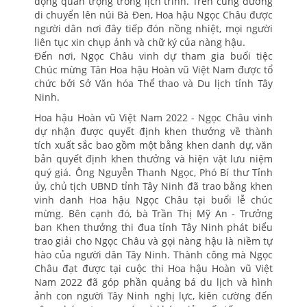
động quan trọng trong lịch trình. Trên cung đường
di chuyển lên núi Bà Đen, Hoa hậu Ngọc Châu được
người dân nơi đây tiếp đón nồng nhiệt, mọi người
liên tục xin chụp ảnh và chữ ký của nàng hậu.
Đến nơi, Ngọc Châu vinh dự tham gia buổi tiệc
Chúc mừng Tân Hoa hậu Hoàn vũ Việt Nam được tổ
chức bởi Sở Văn hóa Thể thao và Du lịch tỉnh Tây
Ninh.
Hoa hậu Hoàn vũ Việt Nam 2022 - Ngọc Châu vinh
dự nhận được quyết định khen thưởng về thành
tích xuất sắc bao gồm một bằng khen danh dự, văn
bản quyết định khen thưởng và hiện vật lưu niệm
quý giá. Ông Nguyễn Thanh Ngọc, Phó Bí thư Tỉnh
ủy, chủ tịch UBND tỉnh Tây Ninh đã trao bằng khen
vinh danh Hoa hậu Ngọc Châu tại buổi lễ chúc
mừng. Bên cạnh đó, bà Trần Thị Mỹ An - Trưởng
ban Khen thưởng thi đua tỉnh Tây Ninh phát biểu
trao giải cho Ngọc Châu và gọi nàng hậu là niềm tự
hào của người dân Tây Ninh. Thành công mà Ngọc
Châu đạt được tại cuộc thi Hoa hậu Hoàn vũ Việt
Nam 2022 đã góp phần quảng bá du lịch và hình
ảnh con người Tây Ninh nghị lực, kiên cường đến