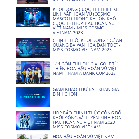
KHỞI ĐỘNG CUỘC THI THIẾT KẾ
LINH VẬT HOÀN VŨ (COSMO
MASCOT) TRONG KHUÔN KHỔ
CUỘC THI HOA HẬU HOÀN VŨ
VIỆT NAM - MISS COSMO
VIETNAM 2023
CHÍNH THỨC KHỞI ĐỘNG “DỰ ÁN
QUẢNG BÁ VĂN HOÁ DÂN TỘC” -
MISS COSMO VIETNAM 2023
144 GÔN THỦ DỰ GIẢI GOLF TỪ
THIỆN HOA HẬU HOÀN VŨ VIỆT
NAM – NAM A BANK CUP 2023
GIẢM KHẢO THỨ BA - KHÁN GIẢ
BÌNH CHỌN
HỌP BÁO CHÍNH THỨC CÔNG BỐ
KHỞI ĐỘNG VÀ TUYỂN SINH HOA
HẬU HOÀN VŨ VIỆT NAM 2023 -
MISS COSMO VIETNAM
HOA HẬU HOÀN VŨ VIỆT NAM