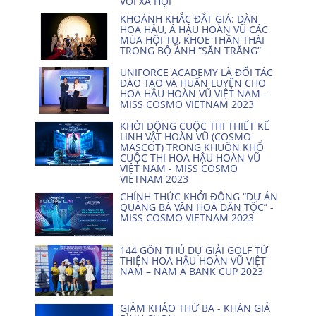
VỚI XÃ HỘI
KHOẢNH KHẮC ĐẮT GIÁ: DÀN
HOA HẬU, Á HẬU HOÀN VŨ CÁC
MÙA HỘI TỤ, KHOE THẦN THÁI
TRONG BỘ ẢNH “SĂN TRĂNG”
UNIFORCE ACADEMY LÀ ĐỐI TÁC
ĐÀO TẠO VÀ HUẤN LUYỆN CHO
HOA HẬU HOÀN VŨ VIỆT NAM -
MISS COSMO VIETNAM 2023
KHỞI ĐỘNG CUỘC THI THIẾT KẾ
LINH VẬT HOÀN VŨ (COSMO
MASCOT) TRONG KHUÔN KHỔ
CUỘC THI HOA HẬU HOÀN VŨ
VIỆT NAM - MISS COSMO
VIETNAM 2023
CHÍNH THỨC KHỞI ĐỘNG “DỰ ÁN
QUẢNG BÁ VĂN HOÁ DÂN TỘC” -
MISS COSMO VIETNAM 2023
144 GÔN THỦ DỰ GIẢI GOLF TỪ
THIỆN HOA HẬU HOÀN VŨ VIỆT
NAM – NAM A BANK CUP 2023
GIẢM KHẢO THỨ BA - KHÁN GIẢ