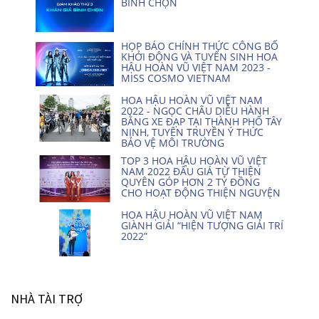
BÌNH CHỌN
HỌP BÁO CHÍNH THỨC CÔNG BỐ
KHỞI ĐỘNG VÀ TUYỂN SINH HOA
HẬU HOÀN VŨ VIỆT NAM 2023 -
MISS COSMO VIETNAM
HOA HẬU HOÀN VŨ VIỆT NAM
2022 - NGỌC CHÂU DIỄU HÀNH
BẰNG XE ĐẠP TẠI THÀNH PHỐ TÂY
NINH, TUYÊN TRUYỀN Ý THỨC
BẢO VỆ MÔI TRƯỜNG
TOP 3 HOA HẬU HOÀN VŨ VIỆT
NAM 2022 ĐẤU GIÁ TỪ THIỆN
QUYÊN GÓP HƠN 2 TỶ ĐỒNG
CHO HOẠT ĐỘNG THIỆN NGUYỆN
HOA HẬU HOÀN VŨ VIỆT NAM
GIÀNH GIẢI “HIỆN TƯỢNG GIẢI TRÍ
2022”
NHÀ TÀI TRỢ