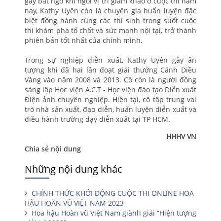
gây bất ngờ khi ngồi vị trí giám khảo ở cuộc thi năm
nay, Kathy Uyên còn là chuyên gia huấn luyện đặc
biệt đồng hành cùng các thí sinh trong suốt cuộc
thi khám phá tố chất và sức mạnh nội tại, trở thành
phiên bản tốt nhất của chính mình.
Trong sự nghiệp diễn xuất, Kathy Uyên gây ấn
tượng khi đã hai lần đoạt giải thưởng Cánh Diều
Vàng vào năm 2008 và 2013. Cô còn là người đồng
sáng lập Học viện A.C.T - Học viện đào tạo Diễn xuất
Điện ảnh chuyên nghiệp. Hiện tại, cô tập trung vai
trò nhà sản xuất, đạo diễn, huấn luyện diễn xuất và
điều hành trường dạy diễn xuất tại TP HCM.
HHHV VN
Chia sẻ nội dung
Những nội dung khác
CHÍNH THỨC KHỞI ĐỘNG CUỘC THI ONLINE HOA
HẬU HOÀN VŨ VIỆT NAM 2023
Hoa hậu Hoàn vũ Việt Nam giành giải “Hiện tượng