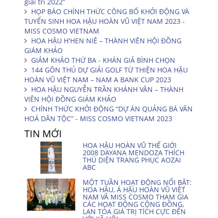
giải trí 2022”
HỌP BÁO CHÍNH THỨC CÔNG BỐ KHỞI ĐỘNG VÀ
TUYỂN SINH HOA HẬU HOÀN VŨ VIỆT NAM 2023 -
MISS COSMO VIETNAM
HOA HẬU H'HEN NIÊ – THÀNH VIÊN HỘI ĐỒNG
GIÁM KHẢO
GIẢM KHẢO THỨ BA - KHÁN GIẢ BÌNH CHỌN
144 GÔN THỦ DỰ GIẢI GOLF TỪ THIỆN HOA HẬU
HOÀN VŨ VIỆT NAM – NAM A BANK CUP 2023
HOA HẬU NGUYỄN TRẦN KHÁNH VÂN – THÀNH
VIÊN HỘI ĐỒNG GIÁM KHẢO
CHÍNH THỨC KHỞI ĐỘNG “DỰ ÁN QUẢNG BÁ VĂN
HOÁ DÂN TỘC” - MISS COSMO VIETNAM 2023
TIN MỚI
HOA HẬU HOÀN VŨ THẾ GIỚI
2008 DAYANA MENDOZA THÍCH
THÚ DIỆN TRANG PHỤC AOZAI
ABC
MỘT TUẦN HOẠT ĐỘNG NỔI BẬT:
HOA HẬU, Á HẬU HOÀN VŨ VIỆT
NAM VÀ MISS COSMO THAM GIA
CÁC HOẠT ĐỘNG CỘNG ĐỒNG,
LAN TỎA GIÁ TRỊ TÍCH CỰC ĐẾN