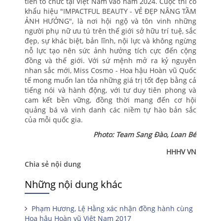
tiên tổ chức tại Việt Nam vào năm 2024. Cuộc thi có
khẩu hiệu "IMPACTFUL BEAUTY - VẺ ĐẸP NÂNG TẦM
ẢNH HƯỞNG", là nơi hội ngộ và tôn vinh những
người phụ nữ ưu tú trên thế giới sở hữu trí tuệ, sắc
đẹp, sự khác biệt, bản lĩnh, nội lực và không ngừng
nỗ lực tạo nên sức ảnh hưởng tích cực đến cộng
đồng và thế giới. Với sứ mệnh mở ra kỷ nguyên
nhan sắc mới, Miss Cosmo - Hoa hậu Hoàn vũ Quốc
tế mong muốn lan tỏa những giá trị tốt đẹp bằng cả
tiếng nói và hành động, với tư duy tiên phong và
cam kết bền vững, đồng thời mang đến cơ hội
quảng bá và vinh danh các niềm tự hào bản sắc
của mỗi quốc gia.
Photo: Team Sang Đào, Loan Bé
HHHV VN
Chia sẻ nội dung
Những nội dung khác
Phạm Hương, Lệ Hằng xác nhận đồng hành cùng
Hoa hậu Hoàn vũ Việt Nam 2017