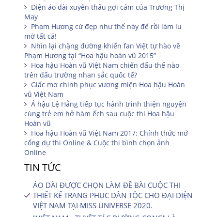
Diện áo dài xuyên thấu gợi cảm của Trương Thị
May
Phạm Hương cứ đẹp như thế này để rồi làm lu
mờ tất cả!
Nhìn lại chặng đường khiến fan Việt tự hào về
Phạm Hương tại “Hoa hậu hoàn vũ 2015”
Hoa hậu Hoàn vũ Việt Nam chiến đấu thế nào
trên đấu trường nhan sắc quốc tế?
Giấc mơ chinh phục vương miện Hoa hậu Hoàn
vũ Việt Nam
Á hậu Lệ Hằng tiếp tục hành trình thiện nguyện
cùng trẻ em hở hàm ếch sau cuộc thi Hoa hậu
Hoàn vũ
Hoa hậu Hoàn vũ Việt Nam 2017: Chính thức mở
cổng dự thi Online & Cuộc thi bình chọn ảnh
Online
TIN TỨC
ÁO DÀI ĐƯỢC CHỌN LÀM ĐỀ BÀI CUỘC THI
THIẾT KẾ TRANG PHỤC DÂN TỘC CHO ĐẠI DIỆN
VIỆT NAM TẠI MISS UNIVERSE 2020.