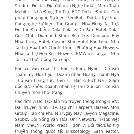
Studio - Đối tác Địa điểm và Nghệ thuật; Minh Tuấn
Mobile - Nhà Đồng Tài Trợ; EDC Tech - Đối tác Giải
pháp Công nghệ Sự kiện; SeniBot - Đối tác Kỹ thuật
Công nghệ Sự kiện; Tuệ Group - Nhà Đồng Tài Trợ;
Đối tác Địa điểm: Dalat Palace, Du Parc Hotel, Dalat
Golf Club, Diamond Stars Bến Tre, Diamond Bay
Nha Trang Hotel, Cosmo Star Hotel Bạc Liêu; Nhà
Tài trợ Hoa tươi Chính Thức - Phường Hoa Flowers,
Nhà Tài trợ Hoa Kiss Flowers; BMWine, Tasgo - Nhà
Tài Trợ Thức Uống Cao Cấp.
Ban cố vấn cuộc thi: Bác sĩ Phúc Ngân - Cố vấn
Thẩm mỹ; Hoa hậu - Doanh nhân Hoàng Thanh Nga
- Cố vấn Trang sức; Tiến sĩ - Bác sĩ Bích Na - Giám
đốc Sức khỏe; Doanh nhân Lệ Thu Guillon - Cố vấn
Chuyên môn Thời trang.
Các đơn vị Đối tác/Bảo trợ truyền thông trong nước:
Đài Truyền hình HTV, Tạp chí Harper’s Bazaar, Moli
Group, Tạp chí Phụ Nữ Ngày Nay, Lavyon Magazine,
Saobiz, Đời Sống Văn Hóa, Uni Network, TikTok Việt
Nam, VieON, World Press… đơn vị Đối tác/Bảo trợ
truyền thông quốc tế: Missosology, Sash Factor,