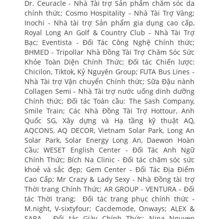
Dr. Ceuracle - Nhà Tài trợ Sản phẩm chăm sóc da
chính thức; Cosmo Hospitality - Nhà Tài Trợ Vàng;
Inochi - Nhà tài trợ Sản phẩm gia dụng cao cấp,
Royal Long An Golf & Country Club - Nhà Tài Trợ
Bạc; Eventista - Đối Tác Công Nghệ Chính thức;
BHMED - Tripollar Nhà Đồng Tài Trợ Chăm Sóc Sức
Khỏe Toàn Diện Chính Thức; Đối tác Chiến lược:
Chicilon, Tiktok, Kỷ Nguyên Group; FUTA Bus Lines -
Nhà Tài trợ Vận chuyển Chính thức; Sữa Đậu nành
Collagen Semi - Nhà Tài trợ nước uống dinh dưỡng
Chính thức; Đối tác Toàn cầu: The Sash Company,
Smile Train; Các Nhà Đồng Tài Trợ Hottour, Anh
Quốc SG, Xây dựng và Hạ tầng kỹ thuật AQ,
AQCONS, AQ DECOR, Vietnam Solar Park, Long An
Solar Park, Solar Energy Long An, Daewon Hoàn
Cầu; WESET English Center - Đối Tác Anh Ngữ
Chính Thức; Bích Na Clinic - Đối tác chăm sóc sức
khoẻ và sắc đẹp; Gem Center - Đối Tác Địa Điểm
Cao Cấp; Mr Crazy & Lady Sexy - Nhà Đồng tài trợ
Thời trang Chính Thức; AR GROUP - VENTURA - Đối
tác Thời trang; Đối tác trang phục chính thức -
M.night, V-sixtyfour; Cacdemode, Onways; ALEX &
SARA - Đối tác Giày Chính Thức; Nina Nguyen