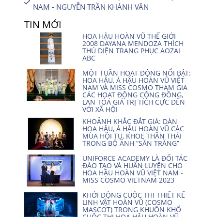
NAM - NGUYỄN TRẦN KHÁNH VÂN
TIN MỚI
HOA HẬU HOÀN VŨ THẾ GIỚI
2008 DAYANA MENDOZA THÍCH
THÚ DIỆN TRANG PHỤC AOZAI
ABC
MỘT TUẦN HOẠT ĐỘNG NỔI BẬT:
HOA HẬU, Á HẬU HOÀN VŨ VIỆT
NAM VÀ MISS COSMO THAM GIA
CÁC HOẠT ĐỘNG CỘNG ĐỒNG,
LAN TỎA GIÁ TRỊ TÍCH CỰC ĐẾN
VỚI XÃ HỘI
KHOẢNH KHẮC ĐẮT GIÁ: DÀN
HOA HẬU, Á HẬU HOÀN VŨ CÁC
MÙA HỘI TỤ, KHOE THẦN THÁI
TRONG BỘ ẢNH “SĂN TRĂNG”
UNIFORCE ACADEMY LÀ ĐỐI TÁC
ĐÀO TẠO VÀ HUẤN LUYỆN CHO
HOA HẬU HOÀN VŨ VIỆT NAM -
MISS COSMO VIETNAM 2023
KHỞI ĐỘNG CUỘC THI THIẾT KẾ
LINH VẬT HOÀN VŨ (COSMO
MASCOT) TRONG KHUÔN KHỔ
CUỘC THI HOA HẬU HOÀN VŨ