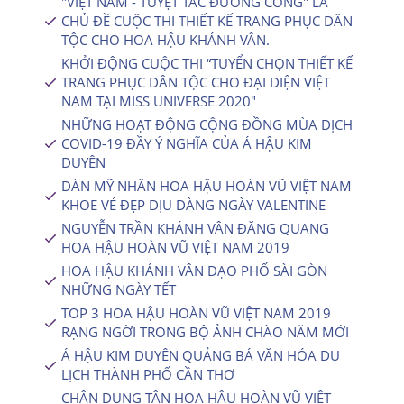
"VIỆT NAM - TUYỆT TÁC ĐƯỜNG CONG" LÀ
CHỦ ĐỀ CUỘC THI THIẾT KẾ TRANG PHỤC DÂN
TỘC CHO HOA HẬU KHÁNH VÂN.
KHỞI ĐỘNG CUỘC THI “TUYỂN CHỌN THIẾT KẾ
TRANG PHỤC DÂN TỘC CHO ĐẠI DIỆN VIỆT
NAM TẠI MISS UNIVERSE 2020″
NHỮNG HOẠT ĐỘNG CỘNG ĐỒNG MÙA DỊCH
COVID-19 ĐẦY Ý NGHĨA CỦA Á HẬU KIM
DUYÊN
DÀN MỸ NHÂN HOA HẬU HOÀN VŨ VIỆT NAM
KHOE VẺ ĐẸP DỊU DÀNG NGÀY VALENTINE
NGUYỄN TRẦN KHÁNH VÂN ĐĂNG QUANG
HOA HẬU HOÀN VŨ VIỆT NAM 2019
HOA HẬU KHÁNH VÂN DẠO PHỐ SÀI GÒN
NHỮNG NGÀY TẾT
TOP 3 HOA HẬU HOÀN VŨ VIỆT NAM 2019
RẠNG NGỜI TRONG BỘ ẢNH CHÀO NĂM MỚI
Á HẬU KIM DUYÊN QUẢNG BÁ VĂN HÓA DU
LỊCH THÀNH PHỐ CẦN THƠ
CHÂN DUNG TÂN HOA HẬU HOÀN VŨ VIỆT