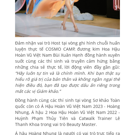
Đảm nhận vai trò Host tại vòng ghi hình chuỗi huấn
luyện thực tế COSMO CAMP, đương kim Hoa Hậu
Hoàn Vũ Việt Nam Bùi Xuân Hạnh đồng hành xuyên
suốt cùng các thí sinh và truyền cảm hứng bằng
những chia sẻ thực tế, lời động viên đầy gần gũi:
“Hãy luôn tự tin và là chính mình. Khi bạn thật sự
hiểu rõ giá trị của bản thân và không ngần ngại thể
hiện điều đó, bạn đã tạo được dấu ấn riêng trong
mắt các vị Giám khảo.”
Đồng hành cùng các thí sinh tại vòng Sơ khảo Toàn
quốc còn có Á Hậu Hoàn Vũ Việt Nam 2023 - Hoàng
Nhung, Á hậu 2 Hoa Hậu Hoàn Vũ Việt Nam 2022 -
Huỳnh Phạm Thủy Tiên và Catwalk Trainer Lê
Thanh Khoa trong vai trò Beauty Master.
Á hậu Hoàng Nhung là người có vai trò trực tiếp ra