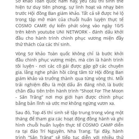
Sơ khảo Toàn quốc năm nay, yêu cầu thí sinh thể
hiện tư duy tiên phong, sự linh hoạt và nhạy bén
trước Hội đồng Ban giám khảo. Tất cả sẽ được hé lộ
trong tập mở màn của chuỗi huấn luyện thực tế
COSMO CAMP, dự kiến phát sóng vào ngày 10/5
trên kênh youtube UNI NETWORK - đánh dấu khởi
đầu cho hành trình chinh phục vương miện đầy
thử thách của các thí sinh.
Vòng Sơ khảo Toàn quốc không chỉ là bước khởi
đầu chinh phục vương miện, mà còn là hành trình
tôi luyện - nơi các cô gái được gặp gỡ các chuyên
gia, lắng nghe phản hồi công tâm từ Hội đồng Ban
giám khảo và trưởng thành qua từng vòng thi. Mỗi
trải nghiệm đều là một dấu ấn đáng nhớ, là bước
chân đầu tiên trên hành trình “Shoot For The Moon
- Săn Trăng” nơi mọi giới hạn được chinh phục
bằng bản lĩnh và ước mơ không ngừng vươn xa.
Sau đó, Top 45 thí sinh sẽ tập trung trong vòng một
tháng để tham gia các hoạt động đồng hành và ghi
hình chuỗi huấn luyện thực tế COSMO CAMP diễn
ra tại đảo Trí Nguyên, Nha Trang. Tại đây, hành
trình “Săn Trăng” sẽ tiếp tục diễn với nhiều thử