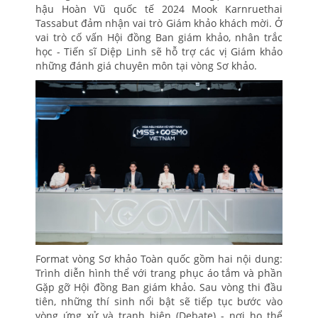
hậu Hoàn Vũ quốc tế 2024 Mook Karnruethai
Tassabut đảm nhận vai trò Giám khảo khách mời. Ở
vai trò cố vấn Hội đồng Ban giám khảo, nhân trắc
học - Tiến sĩ Diệp Linh sẽ hỗ trợ các vị Giám khảo
những đánh giá chuyên môn tại vòng Sơ khảo.
Format vòng Sơ khảo Toàn quốc gồm hai nội dung:
Trình diễn hình thể với trang phục áo tắm và phần
Gặp gỡ Hội đồng Ban giám khảo. Sau vòng thi đầu
tiên, những thí sinh nổi bật sẽ tiếp tục bước vào
vòng ứng xử và tranh biện (Debate) - nơi họ thể