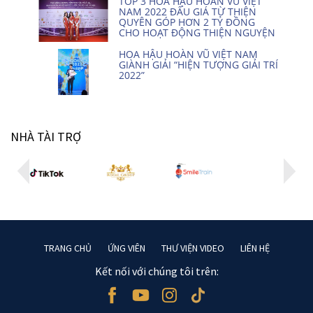
TOP 3 HOA HẬU HOÀN VŨ VIỆT
NAM 2022 ĐẤU GIÁ TỪ THIỆN
QUYÊN GÓP HƠN 2 TỶ ĐỒNG
CHO HOẠT ĐỘNG THIỆN NGUYỆN
HOA HẬU HOÀN VŨ VIỆT NAM
GIÀNH GIẢI “HIỆN TƯỢNG GIẢI TRÍ
2022”
NHÀ TÀI TRỢ
TRANG CHỦ
ỨNG VIÊN
THƯ VIỆN VIDEO
LIÊN HỆ
Kết nối với chúng tôi trên: