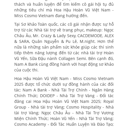
thách và huấn luyện để tìm kiếm cô gái hội tụ đủ
những tiêu chí mà Hoa Hậu Hoàn Vũ Việt Nam -
Miss Cosmo Vietnam đang hướng đến.
Tại Sơ khảo Toàn quốc, các cô gái nhận được sự hỗ
trợ từ các Nhà tài trợ về trang phục, makeup: Ngọc
Châu Âu, Mr. Crazy & Lady Sexy, CACDEMODE, ALEX
& SARA, Quân Nguyễn & Pu Lê, M.night. Hơn thế
nữa là những sản phẩm sức khỏe giúp các thí sinh
tiếp thêm năng lượng đến từ các nhà tài trợ Hoàn
Vũ Yến, Sữa Đậu nành Collagen Semi. Bên cạnh đó,
Nam A Bank cùng đồng hành với hoạt động sơ khảo
của cuộc thi.
Hoa Hậu Hoàn Vũ Việt Nam - Miss Cosmo Vietnam
2025 được tổ chức dưới sự đồng hành của các đối
tác: Nam A Bank - Nhà Tài Trợ Chính - Ngân Hàng
Chính Thức; DOIDEP - Nhà Tài Trợ Vàng - Đối tác
đăng cai Hoa Hậu Hoàn Vũ Việt Nam 2025; Royal
Group - Nhà tài trợ Vàng; Cosmo Hospitality - Nhà
tài trợ Vàng; Ngọc Châu Âu - Nhà Tài Trợ Vương
Miện Chính Thức; Hoàn Vũ Yến - Nhà Tài Trợ Vàng;
Cosmo Academy - Đối Tác Huấn Luyện Và Đào Tạo;