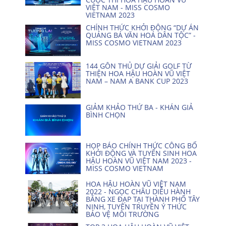
VIỆT NAM - MISS COSMO
VIETNAM 2023
CHÍNH THỨC KHỞI ĐỘNG “DỰ ÁN
QUẢNG BÁ VĂN HOÁ DÂN TỘC” -
MISS COSMO VIETNAM 2023
144 GÔN THỦ DỰ GIẢI GOLF TỪ
THIỆN HOA HẬU HOÀN VŨ VIỆT
NAM – NAM A BANK CUP 2023
GIẢM KHẢO THỨ BA - KHÁN GIẢ
BÌNH CHỌN
HỌP BÁO CHÍNH THỨC CÔNG BỐ
KHỞI ĐỘNG VÀ TUYỂN SINH HOA
HẬU HOÀN VŨ VIỆT NAM 2023 -
MISS COSMO VIETNAM
HOA HẬU HOÀN VŨ VIỆT NAM
2022 - NGỌC CHÂU DIỄU HÀNH
BẰNG XE ĐẠP TẠI THÀNH PHỐ TÂY
NINH, TUYÊN TRUYỀN Ý THỨC
BẢO VỆ MÔI TRƯỜNG