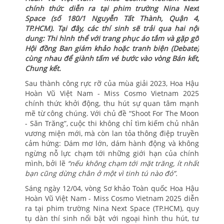
chính thức diễn ra tại phim trường Nina Next
Space (số 180/1 Nguyễn Tất Thành, Quận 4,
TP.HCM). Tại đây, các thí sinh sẽ trải qua hai nội
dung: Thi hình thể với trang phục áo tắm và gặp gỡ
Hội đồng Ban giám khảo hoặc tranh biện (Debate)
cùng nhau để giành tấm vé bước vào vòng Bán kết,
Chung kết.
Sau thành công rực rỡ của mùa giải 2023, Hoa Hậu
Hoàn Vũ Việt Nam - Miss Cosmo Vietnam 2025
chính thức khởi động, thu hút sự quan tâm mạnh
mẽ từ công chúng. Với chủ đề “Shoot For The Moon
- Săn Trăng”, cuộc thi không chỉ tìm kiếm chủ nhân
vương miện mới, mà còn lan tỏa thông điệp truyền
cảm hứng: Dám mơ lớn, dám hành động và không
ngừng nỗ lực chạm tới những giới hạn của chính
mình, bởi lẽ
“nếu không chạm tới mặt trăng, ít nhất
bạn cũng dừng chân ở một vì tinh tú nào đó”.
Sáng ngày 12/04, vòng Sơ khảo Toàn quốc Hoa Hậu
Hoàn Vũ Việt Nam - Miss Cosmo Vietnam 2025 diễn
ra tại phim trường Nina Next Space (TP.HCM), quy
tụ dàn thí sinh nổi bật với ngoại hình thu hút, tư