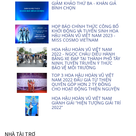
GIẢM KHẢO THỨ BA - KHÁN GIẢ
BÌNH CHỌN
HỌP BÁO CHÍNH THỨC CÔNG BỐ
KHỞI ĐỘNG VÀ TUYỂN SINH HOA
HẬU HOÀN VŨ VIỆT NAM 2023 -
MISS COSMO VIETNAM
HOA HẬU HOÀN VŨ VIỆT NAM
2022 - NGỌC CHÂU DIỄU HÀNH
BẰNG XE ĐẠP TẠI THÀNH PHỐ TÂY
NINH, TUYÊN TRUYỀN Ý THỨC
BẢO VỆ MÔI TRƯỜNG
TOP 3 HOA HẬU HOÀN VŨ VIỆT
NAM 2022 ĐẤU GIÁ TỪ THIỆN
QUYÊN GÓP HƠN 2 TỶ ĐỒNG
CHO HOẠT ĐỘNG THIỆN NGUYỆN
HOA HẬU HOÀN VŨ VIỆT NAM
GIÀNH GIẢI “HIỆN TƯỢNG GIẢI TRÍ
2022”
NHÀ TÀI TRỢ