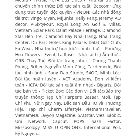
chuyển chính thức; Đối tác sản xuất: Beecom; Ứng
dụng trực tuyến độc quyền - VieON; Các nhà đồng
tài trợ: Vingo, Myan, Mijunka, Kelly Pang, Jeremy, AQ
decor, V-SixtyFour, Royal Long An Golf & Villas,
Vietnam Solar Park, Dalat Palace Heritage, Diamond
Star Bến Tre, Diamond Bay Nha Trang, Nha Trang
Center, Du Parc Hotel, King Palace, Dalat Golf Club,
EmWear; Nhà tài trợ hoa tươi chính thức - Phường
Hoa Flowers - Event, La Roses. Nhà tài trợ Ẩm thực:
ORB, Chay Tuệ. Đối tác trang phục - Chung Thanh
Phong, Briller, Nguyễn Minh Công, Cacdemode; Đối
tác hình ảnh - Sang Dao Studio, 54OG, Minh Lộc;
Đối tác huấn luyện - ACT Academy; Đơn vị kiểm
toán - iCPA; Đối tác sản xuất âm nhạc - Bigarts; Đối
tác bán vé - Ticket Box; Các đơn vị Đối tác/Bảo trợ
truyền thông: Tạp Chí Harper’s Bazaar, Moli, Tạp
Chí Phụ Nữ Ngày Nay, Đặc san Đầu Tư và Thương
Hiệu, Tạp chí Charm Lifestyle, VietnamTraveller,
VietnamFDI, Lavyon Magazine, SAOstar, Viez, Saobiz,
Uni Network, Capcut, POPS, Sash Factor,
Missosology, MISS U OPINIONS, International Poll,
Kỷ Nguyên…