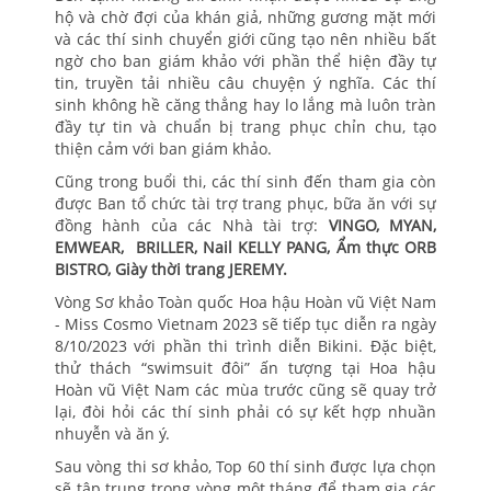
hộ và chờ đợi của khán giả, những gương mặt mới
và các thí sinh chuyển giới cũng tạo nên nhiều bất
ngờ cho ban giám khảo với phần thể hiện đầy tự
tin, truyền tải nhiều câu chuyện ý nghĩa. Các thí
sinh không hề căng thẳng hay lo lắng mà luôn tràn
đầy tự tin và chuẩn bị trang phục chỉn chu, tạo
thiện cảm với ban giám khảo.
Cũng trong buổi thi, các thí sinh đến tham gia còn
được Ban tổ chức tài trợ trang phục, bữa ăn với sự
đồng hành của các Nhà tài trợ:
VINGO, MYAN,
EMWEAR, BRILLER, Nail KELLY PANG, Ẩm thực ORB
BISTRO, Giày thời trang JEREMY.
Vòng Sơ khảo Toàn quốc Hoa hậu Hoàn vũ Việt Nam
- Miss Cosmo Vietnam 2023 sẽ tiếp tục diễn ra ngày
8/10/2023 với phần thi trình diễn Bikini. Đặc biệt,
thử thách “swimsuit đôi” ấn tượng tại Hoa hậu
Hoàn vũ Việt Nam các mùa trước cũng sẽ quay trở
lại, đòi hỏi các thí sinh phải có sự kết hợp nhuần
nhuyễn và ăn ý.
Sau vòng thi sơ khảo, Top 60 thí sinh được lựa chọn
sẽ tập trung trong vòng một tháng để tham gia các