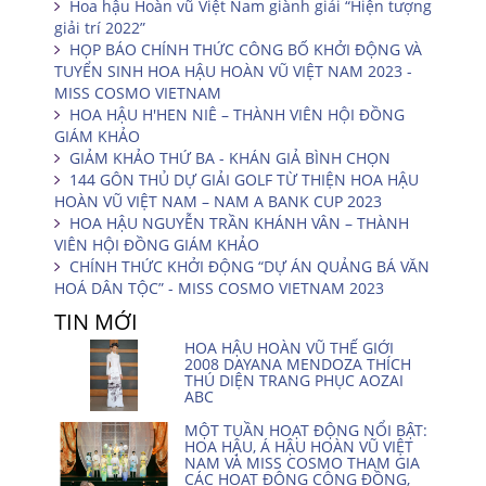
Hoa hậu Hoàn vũ Việt Nam giành giải “Hiện tượng
giải trí 2022”
HỌP BÁO CHÍNH THỨC CÔNG BỐ KHỞI ĐỘNG VÀ
TUYỂN SINH HOA HẬU HOÀN VŨ VIỆT NAM 2023 -
MISS COSMO VIETNAM
HOA HẬU H'HEN NIÊ – THÀNH VIÊN HỘI ĐỒNG
GIÁM KHẢO
GIẢM KHẢO THỨ BA - KHÁN GIẢ BÌNH CHỌN
144 GÔN THỦ DỰ GIẢI GOLF TỪ THIỆN HOA HẬU
HOÀN VŨ VIỆT NAM – NAM A BANK CUP 2023
HOA HẬU NGUYỄN TRẦN KHÁNH VÂN – THÀNH
VIÊN HỘI ĐỒNG GIÁM KHẢO
CHÍNH THỨC KHỞI ĐỘNG “DỰ ÁN QUẢNG BÁ VĂN
HOÁ DÂN TỘC” - MISS COSMO VIETNAM 2023
TIN MỚI
HOA HẬU HOÀN VŨ THẾ GIỚI
2008 DAYANA MENDOZA THÍCH
THÚ DIỆN TRANG PHỤC AOZAI
ABC
MỘT TUẦN HOẠT ĐỘNG NỔI BẬT:
HOA HẬU, Á HẬU HOÀN VŨ VIỆT
NAM VÀ MISS COSMO THAM GIA
CÁC HOẠT ĐỘNG CỘNG ĐỒNG,