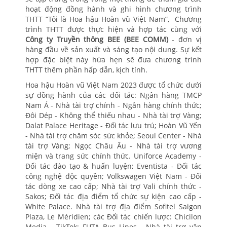
hoạt động đồng hành và ghi hình chương trình
THTT “Tôi là Hoa hậu Hoàn vũ Việt Nam”, Chương
trình THTT được thực hiện và hợp tác cùng với
Công ty Truyền thông BEE (BEE COMM)
- đơn vị
hàng đầu về sản xuất và sáng tạo nội dung. Sự kết
hợp đặc biệt này hứa hẹn sẽ đưa chương trình
THTT thêm phần hấp dẫn, kịch tính.
Hoa hậu Hoàn vũ Việt Nam 2023 được tổ chức dưới
sự đồng hành của các đối tác: Ngân hàng TMCP
Nam Á - Nhà tài trợ chính - Ngân hàng chính thức;
Đôi Dép - Không thể thiếu nhau - Nhà tài trợ Vàng;
Dalat Palace Heritage - Đối tác lưu trú; Hoàn Vũ Yến
- Nhà tài trợ chăm sóc sức khỏe; Seoul Center - Nhà
tài trợ Vàng; Ngọc Châu Âu - Nhà tài trợ vương
miện và trang sức chính thức. Uniforce Academy -
Đối tác đào tạo & huấn luyện; Eventista - Đối tác
công nghệ độc quyền; Volkswagen Việt Nam - Đối
tác dòng xe cao cấp; Nhà tài trợ Vali chính thức -
Sakos; Đối tác địa điểm tổ chức sự kiện cao cấp -
White Palace. Nhà tài trợ địa điểm Sofitel Saigon
Plaza, Le Méridien; các Đối tác chiến lược: Chicilon
Media - TikTok; FUTA Bus Lines - Nhà tài trợ vận