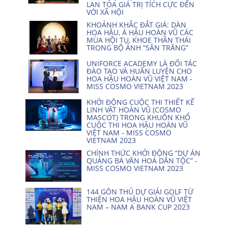
LAN TỎA GIÁ TRỊ TÍCH CỰC ĐẾN
VỚI XÃ HỘI
KHOẢNH KHẮC ĐẮT GIÁ: DÀN
HOA HẬU, Á HẬU HOÀN VŨ CÁC
MÙA HỘI TỤ, KHOE THẦN THÁI
TRONG BỘ ẢNH “SĂN TRĂNG”
UNIFORCE ACADEMY LÀ ĐỐI TÁC
ĐÀO TẠO VÀ HUẤN LUYỆN CHO
HOA HẬU HOÀN VŨ VIỆT NAM -
MISS COSMO VIETNAM 2023
KHỞI ĐỘNG CUỘC THI THIẾT KẾ
LINH VẬT HOÀN VŨ (COSMO
MASCOT) TRONG KHUÔN KHỔ
CUỘC THI HOA HẬU HOÀN VŨ
VIỆT NAM - MISS COSMO
VIETNAM 2023
CHÍNH THỨC KHỞI ĐỘNG “DỰ ÁN
QUẢNG BÁ VĂN HOÁ DÂN TỘC” -
MISS COSMO VIETNAM 2023
144 GÔN THỦ DỰ GIẢI GOLF TỪ
THIỆN HOA HẬU HOÀN VŨ VIỆT
NAM – NAM A BANK CUP 2023