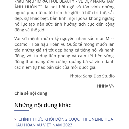
khẩu hiệu “IMPACTFUL BEAUTY - VẺ ĐẸP NÂNG TẦM
ẢNH HƯỞNG”, là nơi hội ngộ và tôn vinh những
người phụ nữ ưu tú trên thế giới sở hữu trí tuệ, sắc
đẹp, sự khác biệt, bản lĩnh, nội lực và không ngừng
nỗ lực tạo nên sức ảnh hưởng tích cực đến cộng
đồng và thế giới.
Với sứ mệnh mở ra kỷ nguyên nhan sắc mới, Miss
Cosmo - Hoa hậu Hoàn vũ Quốc tế mong muốn lan
tỏa những giá trị tốt đẹp bằng cả tiếng nói và hành
động, với tư duy tiên phong và cam kết bền vững,
đồng thời mang đến cơ hội quảng bá và vinh danh
các niềm tự hào bản sắc của mỗi quốc gia.
Photo: Sang Dao Studio
HHHV VN
Chia sẻ nội dung
Những nội dung khác
CHÍNH THỨC KHỞI ĐỘNG CUỘC THI ONLINE HOA
HẬU HOÀN VŨ VIỆT NAM 2023