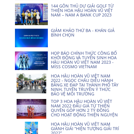
144 GÔN THỦ DỰ GIẢI GOLF TỪ
THIỆN HOA HẬU HOÀN VŨ VIỆT
NAM – NAM A BANK CUP 2023
GIẢM KHẢO THỨ BA - KHÁN GIẢ
BÌNH CHỌN
HỌP BÁO CHÍNH THỨC CÔNG BỐ
KHỞI ĐỘNG VÀ TUYỂN SINH HOA
HẬU HOÀN VŨ VIỆT NAM 2023 -
MISS COSMO VIETNAM
HOA HẬU HOÀN VŨ VIỆT NAM
2022 - NGỌC CHÂU DIỄU HÀNH
BẰNG XE ĐẠP TẠI THÀNH PHỐ TÂY
NINH, TUYÊN TRUYỀN Ý THỨC
BẢO VỆ MÔI TRƯỜNG
TOP 3 HOA HẬU HOÀN VŨ VIỆT
NAM 2022 ĐẤU GIÁ TỪ THIỆN
QUYÊN GÓP HƠN 2 TỶ ĐỒNG
CHO HOẠT ĐỘNG THIỆN NGUYỆN
HOA HẬU HOÀN VŨ VIỆT NAM
GIÀNH GIẢI “HIỆN TƯỢNG GIẢI TRÍ
2022”