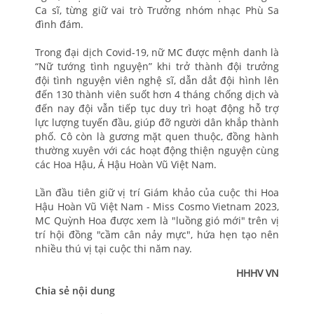
Ca sĩ, từng giữ vai trò Trưởng nhóm nhạc Phù Sa
đình đám.
Trong đại dịch Covid-19, nữ MC được mệnh danh là
“Nữ tướng tình nguyện” khi trở thành đội trưởng
đội tình nguyện viên nghệ sĩ, dẫn dắt đội hình lên
đến 130 thành viên suốt hơn 4 tháng chống dịch và
đến nay đội vẫn tiếp tục duy trì hoạt động hỗ trợ
lực lượng tuyến đầu, giúp đỡ người dân khắp thành
phố. Cô còn là gương mặt quen thuộc, đồng hành
thường xuyên với các hoạt động thiện nguyện cùng
các Hoa Hậu, Á Hậu Hoàn Vũ Việt Nam.
Lần đầu tiên giữ vị trí Giám khảo của cuộc thi Hoa
Hậu Hoàn Vũ Việt Nam - Miss Cosmo Vietnam 2023,
MC Quỳnh Hoa được xem là "luồng gió mới" trên vị
trí hội đồng "cầm cân nảy mực", hứa hẹn tạo nên
nhiều thú vị tại cuộc thi năm nay.
HHHV VN
Chia sẻ nội dung