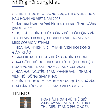
Những nội dung khác
CHÍNH THỨC KHỞI ĐỘNG CUỘC THI ONLINE HOA
HẬU HOÀN VŨ VIỆT NAM 2023
Hoa hậu Hoàn vũ Việt Nam giành giải “Hiện tượng
giải trí 2022”
HỌP BÁO CHÍNH THỨC CÔNG BỐ KHỞI ĐỘNG VÀ
TUYỂN SINH HOA HẬU HOÀN VŨ VIỆT NAM 2023 -
MISS COSMO VIETNAM
HOA HẬU H'HEN NIÊ – THÀNH VIÊN HỘI ĐỒNG
GIÁM KHẢO
GIẢM KHẢO THỨ BA - KHÁN GIẢ BÌNH CHỌN
144 GÔN THỦ DỰ GIẢI GOLF TỪ THIỆN HOA HẬU
HOÀN VŨ VIỆT NAM – NAM A BANK CUP 2023
HOA HẬU NGUYỄN TRẦN KHÁNH VÂN – THÀNH
VIÊN HỘI ĐỒNG GIÁM KHẢO
CHÍNH THỨC KHỞI ĐỘNG “DỰ ÁN QUẢNG BÁ VĂN
HOÁ DÂN TỘC” - MISS COSMO VIETNAM 2023
TIN MỚI
HOA HẬU HOÀN VŨ THẾ GIỚI
2008 DAYANA MENDOZA THÍCH
THÚ DIỆN TRANG PHỤC AOZAI