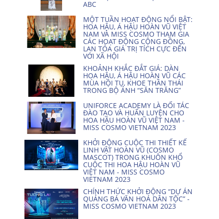
ABC
MỘT TUẦN HOẠT ĐỘNG NỔI BẬT:
HOA HẬU, Á HẬU HOÀN VŨ VIỆT
NAM VÀ MISS COSMO THAM GIA
CÁC HOẠT ĐỘNG CỘNG ĐỒNG,
LAN TỎA GIÁ TRỊ TÍCH CỰC ĐẾN
VỚI XÃ HỘI
KHOẢNH KHẮC ĐẮT GIÁ: DÀN
HOA HẬU, Á HẬU HOÀN VŨ CÁC
MÙA HỘI TỤ, KHOE THẦN THÁI
TRONG BỘ ẢNH “SĂN TRĂNG”
UNIFORCE ACADEMY LÀ ĐỐI TÁC
ĐÀO TẠO VÀ HUẤN LUYỆN CHO
HOA HẬU HOÀN VŨ VIỆT NAM -
MISS COSMO VIETNAM 2023
KHỞI ĐỘNG CUỘC THI THIẾT KẾ
LINH VẬT HOÀN VŨ (COSMO
MASCOT) TRONG KHUÔN KHỔ
CUỘC THI HOA HẬU HOÀN VŨ
VIỆT NAM - MISS COSMO
VIETNAM 2023
CHÍNH THỨC KHỞI ĐỘNG “DỰ ÁN
QUẢNG BÁ VĂN HOÁ DÂN TỘC” -
MISS COSMO VIETNAM 2023