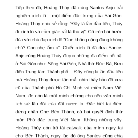
Tiếp theo đó, Hoàng Thùy đã cùng Santos Anjo trải
nghiệm xích lô – một điểm đặc trưng của Sài Gòn.
Hoàng Thùy chia sẻ rằng: “Đây là lần đầu tiên, Thùy
đi xích lô và cảm giác rất là thú vị”. Cô còn hài hước
đùa với chú đạp xích lô “Con không nặng đúng không
chú? Con nhẹ lắm ạ”. Chiếc xích lô đã đưa Santos
Anjo cùng Hoàng Thùy đi qua những địa điểm nổi bật
ở Sài Gòn như: Sông Sài Gòn, Nhà thờ Đức Bà, Bưu
điện Trung tâm Thành phố… Đây cũng là lần đầu tiên
mà Hoàng Thùy được tận mắt nhìn thấy bản đồ xưa
cũ của Thành phố Hồ Chí Minh và miền Nam Việt
Nam, đó còn là một minh chứng cho nền văn minh
lịch sử lâu đời của đất nước ta. Đặc biệt tại điểm
dừng chân Chợ Bến Thành, cả hai quyết định thử
món Phở đặc trưng Việt Nam. Không những vậy,
Hoàng Thùy còn trổ tài catwalk của mình ngay tại
chợ Bến Thành, ngay lúc đó ông Santos cũng chia