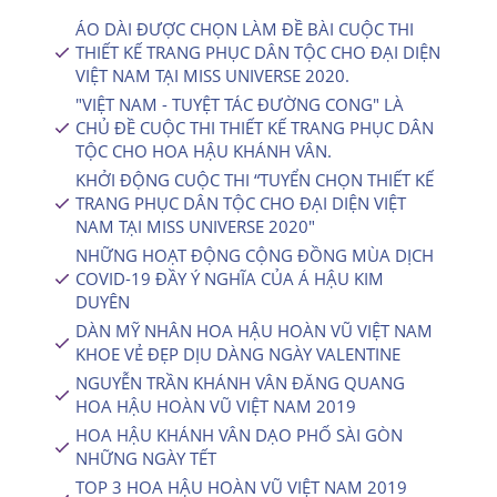
ÁO DÀI ĐƯỢC CHỌN LÀM ĐỀ BÀI CUỘC THI
THIẾT KẾ TRANG PHỤC DÂN TỘC CHO ĐẠI DIỆN
VIỆT NAM TẠI MISS UNIVERSE 2020.
"VIỆT NAM - TUYỆT TÁC ĐƯỜNG CONG" LÀ
CHỦ ĐỀ CUỘC THI THIẾT KẾ TRANG PHỤC DÂN
TỘC CHO HOA HẬU KHÁNH VÂN.
KHỞI ĐỘNG CUỘC THI “TUYỂN CHỌN THIẾT KẾ
TRANG PHỤC DÂN TỘC CHO ĐẠI DIỆN VIỆT
NAM TẠI MISS UNIVERSE 2020″
NHỮNG HOẠT ĐỘNG CỘNG ĐỒNG MÙA DỊCH
COVID-19 ĐẦY Ý NGHĨA CỦA Á HẬU KIM
DUYÊN
DÀN MỸ NHÂN HOA HẬU HOÀN VŨ VIỆT NAM
KHOE VẺ ĐẸP DỊU DÀNG NGÀY VALENTINE
NGUYỄN TRẦN KHÁNH VÂN ĐĂNG QUANG
HOA HẬU HOÀN VŨ VIỆT NAM 2019
HOA HẬU KHÁNH VÂN DẠO PHỐ SÀI GÒN
NHỮNG NGÀY TẾT
TOP 3 HOA HẬU HOÀN VŨ VIỆT NAM 2019