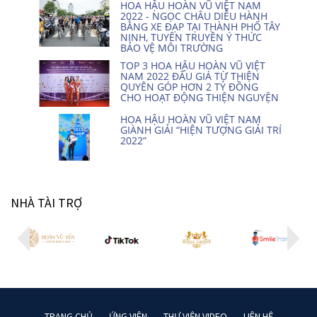
HOA HẬU HOÀN VŨ VIỆT NAM
2022 - NGỌC CHÂU DIỄU HÀNH
BẰNG XE ĐẠP TẠI THÀNH PHỐ TÂY
NINH, TUYÊN TRUYỀN Ý THỨC
BẢO VỆ MÔI TRƯỜNG
TOP 3 HOA HẬU HOÀN VŨ VIỆT
NAM 2022 ĐẤU GIÁ TỪ THIỆN
QUYÊN GÓP HƠN 2 TỶ ĐỒNG
CHO HOẠT ĐỘNG THIỆN NGUYỆN
HOA HẬU HOÀN VŨ VIỆT NAM
GIÀNH GIẢI “HIỆN TƯỢNG GIẢI TRÍ
2022”
NHÀ TÀI TRỢ
TRANG CHỦ
ỨNG VIÊN
THƯ VIỆN VIDEO
LIÊN HỆ