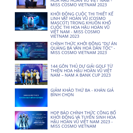
HOA HẬU HOÀN VŨ VIỆT NAM -
MISS COSMO VIETNAM 2023
KHỞI ĐỘNG CUỘC THI THIẾT KẾ
LINH VẬT HOÀN VŨ (COSMO
MASCOT) TRONG KHUÔN KHỔ
CUỘC THI HOA HẬU HOÀN VŨ
VIỆT NAM - MISS COSMO
VIETNAM 2023
CHÍNH THỨC KHỞI ĐỘNG “DỰ ÁN
QUẢNG BÁ VĂN HOÁ DÂN TỘC” -
MISS COSMO VIETNAM 2023
144 GÔN THỦ DỰ GIẢI GOLF TỪ
THIỆN HOA HẬU HOÀN VŨ VIỆT
NAM – NAM A BANK CUP 2023
GIẢM KHẢO THỨ BA - KHÁN GIẢ
BÌNH CHỌN
HỌP BÁO CHÍNH THỨC CÔNG BỐ
KHỞI ĐỘNG VÀ TUYỂN SINH HOA
HẬU HOÀN VŨ VIỆT NAM 2023 -
MISS COSMO VIETNAM