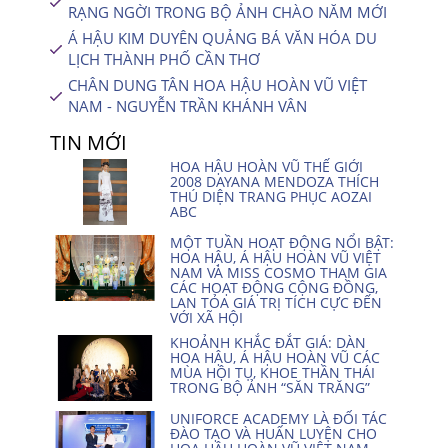
RẠNG NGỜI TRONG BỘ ẢNH CHÀO NĂM MỚI
Á HẬU KIM DUYÊN QUẢNG BÁ VĂN HÓA DU
LỊCH THÀNH PHỐ CẦN THƠ
CHÂN DUNG TÂN HOA HẬU HOÀN VŨ VIỆT
NAM - NGUYỄN TRẦN KHÁNH VÂN
TIN MỚI
HOA HẬU HOÀN VŨ THẾ GIỚI
2008 DAYANA MENDOZA THÍCH
THÚ DIỆN TRANG PHỤC AOZAI
ABC
MỘT TUẦN HOẠT ĐỘNG NỔI BẬT:
HOA HẬU, Á HẬU HOÀN VŨ VIỆT
NAM VÀ MISS COSMO THAM GIA
CÁC HOẠT ĐỘNG CỘNG ĐỒNG,
LAN TỎA GIÁ TRỊ TÍCH CỰC ĐẾN
VỚI XÃ HỘI
KHOẢNH KHẮC ĐẮT GIÁ: DÀN
HOA HẬU, Á HẬU HOÀN VŨ CÁC
MÙA HỘI TỤ, KHOE THẦN THÁI
TRONG BỘ ẢNH “SĂN TRĂNG”
UNIFORCE ACADEMY LÀ ĐỐI TÁC
ĐÀO TẠO VÀ HUẤN LUYỆN CHO