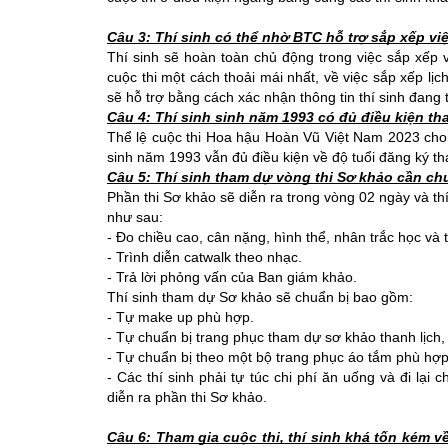
Câu 3: Thí sinh có thể nhờ BTC hỗ trợ sắp xếp v
Thí sinh sẽ hoàn toàn chủ động trong việc sắp xếp 
cuộc thi một cách thoải mái nhất, về việc sắp xếp lịc
sẽ hỗ trợ bằng cách xác nhận thông tin thí sinh đang 
Câu 4: Thí sinh sinh năm 1993 có đủ điều kiện t
Thể lệ cuộc thi Hoa hậu Hoàn Vũ Việt Nam 2023 cho ph
sinh năm 1993 vẫn đủ điều kiện về độ tuổi đăng ký 
Câu 5: Thí sinh tham dự vòng thi Sơ khảo cần ch
Phần thi Sơ khảo sẽ diễn ra trong vòng 02 ngày và th
như sau: 
- Đo chiều cao, cân nặng, hình thể, nhân trắc học và t
- Trình diễn catwalk theo nhạc. 
- Trả lời phỏng vấn của Ban giám khảo. 
Thí sinh tham dự Sơ khảo sẽ chuẩn bị bao gồm: 
- Tự make up phù hợp. 
- Tự chuẩn bị trang phục tham dự sơ khảo thanh lịch,
- Tự chuẩn bị theo một bộ trang phục áo tắm phù hợp
- Các thí sinh phải tự túc chi phí ăn uống và đi lại
diễn ra phần thi Sơ khảo.
Câu 6: Tham gia cuộc thi, thí sinh khá tốn kém về