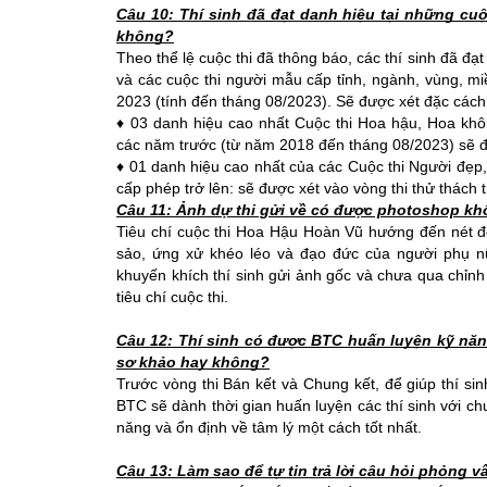
Câu 10: Thí sinh đã đạt danh hiệu tại những cu
không?
Theo thể lệ cuộc thi đã thông báo, c
ác thí sinh đã đạ
và các cuộc thi người mẫu cấp tỉnh, ngành, vùng, m
2023 (tính đến tháng 08/2023). Sẽ được xét đặc cách
♦ 03 danh hiệu cao nhất Cuộc thi Hoa hậu, Hoa khô
các năm trước (từ năm 2018 đến tháng 08/2023) sẽ đ
♦ 01 danh hiệu cao nhất của các Cuộc thi Người đẹp, 
cấp phép trở lên: sẽ được xét vào vòng thi thử thách t
Câu 11: Ảnh dự thi gửi về có được photoshop k
Tiêu chí cuộc thi Hoa Hậu Hoàn Vũ hướng đến nét đẹ
sảo, ứng xử khéo léo và đạo đức của người phụ nữ
khuyến khích thí sinh gửi ảnh gốc và chưa qua chỉnh
tiêu chí cuộc thi.
Câu 12: Thí sinh có được BTC huấn luyện kỹ năng
sơ khảo hay không?
Trước vòng thi Bán kết và Chung kết, để giúp thí sin
BTC sẽ dành thời gian huấn luyện các thí sinh với chuy
năng và ổn định về tâm lý một cách tốt nhất.
Câu 13: Làm sao để tự tin trả lời câu hỏi phỏng 