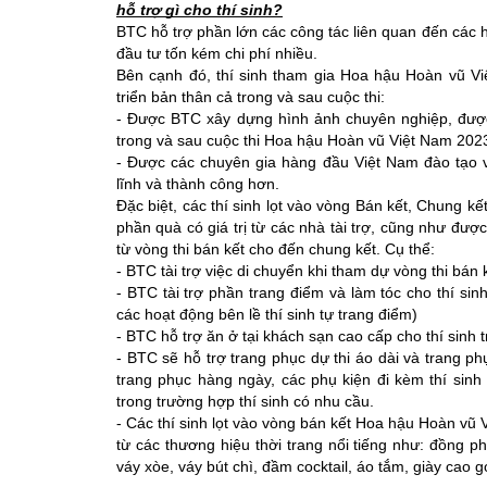
hỗ trợ gì cho thí sinh?
BTC hỗ trợ phần lớn các công tác liên quan đến các ho
đầu tư tốn kém chi phí nhiều.
Bên cạnh đó, thí sinh tham gia Hoa hậu Hoàn vũ Vi
triển bản thân cả trong và sau cuộc thi: 
- Được BTC xây dựng hình ảnh chuyên nghiệp, được h
trong và sau cuộc thi Hoa hậu Hoàn vũ Việt Nam 202
- Được các chuyên gia hàng đầu Việt Nam đào tạo về 
lĩnh và thành công hơn. 
Đặc biệt, các thí sinh lọt vào vòng Bán kết, Chung 
phần quà có giá trị từ các nhà tài trợ, cũng như được B
từ vòng thi bán kết cho đến chung kết. Cụ thể: 
- BTC tài trợ việc di chuyển khi tham dự vòng thi bán 
- BTC tài trợ phần trang điểm và làm tóc cho thí sinh
các hoạt động bên lề thí sinh tự trang điểm)
- BTC hỗ trợ ăn ở tại khách sạn cao cấp cho thí sinh t
- BTC sẽ hỗ trợ trang phục dự thi áo dài và trang ph
trang phục hàng ngày, các phụ kiện đi kèm thí sinh 
trong trường hợp thí sinh có nhu cầu.
- Các thí sinh lọt vào vòng bán kết Hoa hậu Hoàn vũ
từ các thương hiệu thời trang nổi tiếng như: đồng ph
váy xòe, váy bút chì, đầm cocktail, áo tắm, giày cao g