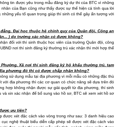
 thông tin được yêu trong mẫu đăng ký dự thi của BTC vì những 
á nhân của Bạn cũng như thấy được sự thể hiện cá tính qua lời 
g những yếu tố quan trọng giúp thí sinh có thể gây ấn tượng với 
 đẳng, Đại học thuộc hệ chính quy của Quân đội, Công an 
hân... ) do trường xác nhận có được không?
hận đối với thí sinh thuộc học viên của trường Quân đội, công 
UBND nơi thí sinh đăng ký thường trú xác nhận thì mới hợp thể 
hường, Xã nơi thí sinh đăng ký hộ khẩu thường trú, tạm 
 địa phương đó thì có được chấp nhận không?
hông sử dụng mẫu tại địa phương vì mỗi mẫu có những đặc thù 
 tiết với địa phương thì các cơ quan có chức năng sẽ dựa trên đó 
g hợp không nhận được sự giải quyết từ địa phương, thí sinh 
và xin xác nhận để bổ sung vào hồ sơ, BTC sẽ xem xét hồ sơ 
 được ưu tiên?
p được xét đặc cách vào vòng trong như sau: 3 danh hiệu cao 
 cục nghệ thuật biểu diễn cấp phép sẽ được xét đặc cách vào 