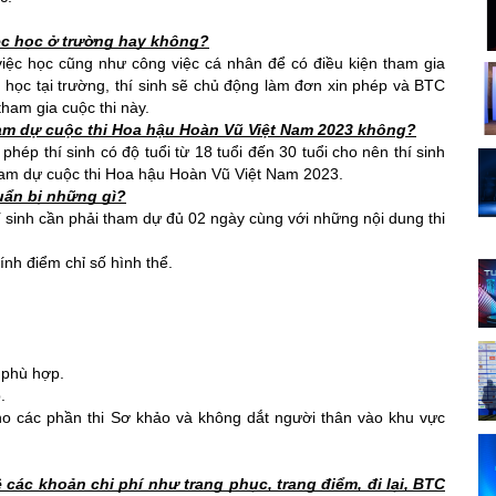
iệc học ở trường hay không?
việc học cũng như công việc cá nhân để có điều kiện tham gia 
h học tại trường, thí sinh sẽ chủ động làm đơn xin phép và BTC 
tham gia cuộc thi này.
ham dự cuộc thi Hoa hậu Hoàn Vũ Việt Nam 2023 không?
ép thí sinh có độ tuổi từ 18 tuổi đến 30 tuổi cho nên thí sinh 
tham dự cuộc thi Hoa hậu Hoàn Vũ Việt Nam 2023.
uẩn bị những gì?
í sinh cần phải tham dự đủ 02 ngày cùng với những nội dung thi 
ính điểm chỉ số hình thể. 
 phù hợp. 
. 
 cho các phần thi Sơ khảo và không dắt người thân vào khu vực 
 các khoản chi phí như trang phục, trang điểm, đi lại, BTC 