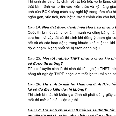
Thí sinh dự thi chắc chắn sẽ rất hồi hộp và lo lắng, c
thật bình tĩnh và tự tin vào kiến thức và kỹ năng gi
tình của BGK bằng cách suy nghĩ kỹ trọng tâm câu hỏi 
ngắn gọn, xúc tích, nêu bật được ý chính của câu hỏ
Câu 14: Nếu đạt được danh hiệu Hoa hậu nhưng t
Cuộc thi là một sân chơi lành mạnh và công bằng, là 
cực hơn, vì vậy tất cả thí sinh khi đồng ý tham gia c
hết tất cả các hoạt động trong khuôn khổ cuộc thi khi
độ vi phạm. Nặng nhất sẽ bị tước danh hiệu.
Câu 15: Mới tốt nghiệp THPT nhưng chưa kịp nh
có được thi không?
Tiêu chí tuyển sinh là thí sinh đã tốt nghiệp THPT mới
bằng tốt nghiệp THPT, hoặc làm thất lạc thì thí sinh p
Câu 16: Thí sinh bị mất hộ khẩu gia đình (Các 
lại có đủ điều kiện dự thi không?
Thí sinh bị mất hộ khẩu gia đình sẽ phải dùng giấy
mất thì mới đủ điều kiện dự thi.
Câu 17: Thí sinh chưa đủ 18 tuổi và sẽ dự thi tốt
nghiệp rồi mà chưa kịp nhận bằng có được tham 