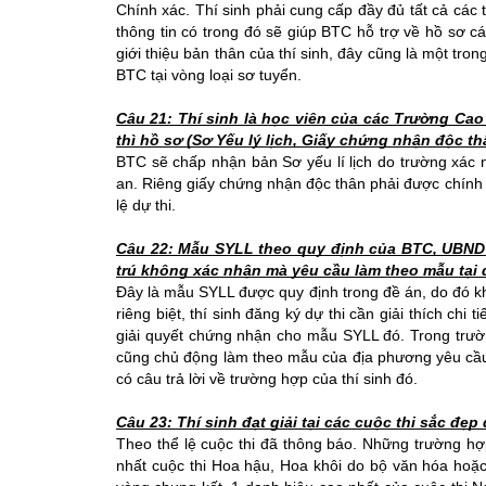
Chính xác. Thí sinh phải cung cấp đầy đủ tất cả các
thông tin có trong đó sẽ giúp BTC hỗ trợ về hồ sơ c
giới thiệu bản thân của thí sinh, đây cũng là một tron
BTC tại vòng loại sơ tuyển.
Câu 21: Thí sinh là học viên của các Trường Cao
thì hồ sơ (Sơ Yếu lý lịch, Giấy chứng nhận độc t
BTC sẽ chấp nhận bản Sơ yếu lí lịch do trường xác n
an. Riêng giấy chứng nhận độc thân phải được chính 
lệ dự thi.
Câu 22: Mẫu SYLL theo quy định của BTC, UBND P
trú không xác nhận mà yêu cầu làm theo mẫu tại
Đây là mẫu SYLL được quy định trong đề án, do đó k
riêng biệt, thí sinh đăng ký dự thi cần giải thích chi
giải quyết chứng nhận cho mẫu SYLL đó. Trong trườn
cũng chủ động làm theo mẫu của địa phương yêu cầu 
có câu trả lời về trường hợp của thí sinh đó.
Câu 23: Thí sinh đạt giải tại các cuộc thi sắc đẹp
Theo thể lệ cuộc thi đã thông báo. Những trường hợ
nhất cuộc thi Hoa hậu, Hoa khôi do bộ văn hóa hoặc