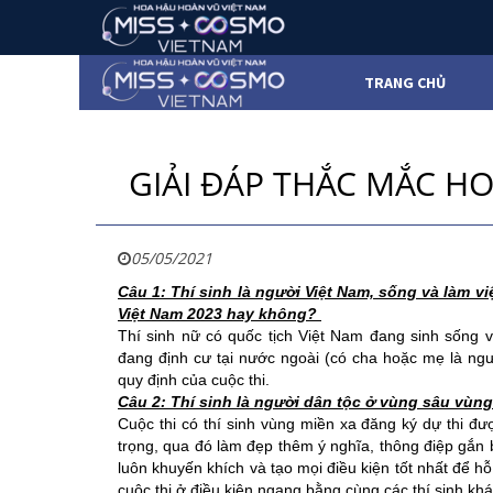
TRANG CHỦ
GIẢI ĐÁP THẮC MẮC H
05/05/2021
Câu 1: Thí sinh là người Việt Nam, sống và làm v
Việt Nam 2023 hay không? 
Thí sinh nữ có quốc tịch Việt Nam đang sinh sống v
đang định cư tại nước ngoài (có cha hoặc mẹ là ngườ
quy định của cuộc thi. 
Câu 2: Thí sinh là người dân tộc ở vùng sâu vùn
Cuộc thi có thí sinh vùng miền xa đăng ký dự thi đ
trọng, qua đó làm đẹp thêm ý nghĩa, thông điệp gắn bó
luôn khuyến khích và tạo mọi điều kiện tốt nhất để hỗ 
cuộc thi ở điều kiện ngang bằng cùng các thí sinh khá