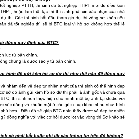
p tốt nghiệp PTTH, thí sinh đã tốt nghiệp THPT mới đủ điều kiện 
THPT, hoặc làm thất lạc thì thí sinh phải xin xác nhận của nhà 
 dự thi. Các thí sinh bắt đầu tham gia dự thi vòng sơ khảo nếu 
n đã tốt nghiệp thì sẽ bị BTC loại vì hồ sơ không hợp thể lệ 
 có đúng quy định của BTC?
:
ch lục từ bản chính.
ông chứng là được sao y từ bản chính.
ụp hình để gửi kèm hồ sơ dự thi như thế nào để đúng quy 
 và nhắm đến vẻ đẹp tự nhiên nhất của thí sinh có thể hình đẹp 
cơ sở đó ảnh gửi kèm hồ sơ dự thi phải là ảnh gốc và chưa qua 
 BTC, thí sinh nên thực hiện cho mình một bộ ảnh tại studio với 
được vóc dáng và khuôn mặt ở các góc chụp khác nhau như: hình 
, phù hợp...Điều đó sẽ giúp BTC nhìn thấy được vẻ đẹp tự nhiên 
g? đồng nghĩa với việc cơ hội được lọt vào vòng thi Sơ khảo sẽ 
inh có phải bắt buộc ghi tất các thông tin trên đó không?