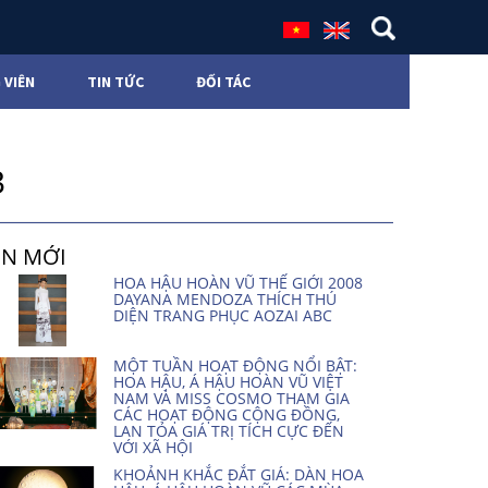
 VIÊN
TIN TỨC
ĐỐI TÁC
3
IN MỚI
HOA HẬU HOÀN VŨ THẾ GIỚI 2008
DAYANA MENDOZA THÍCH THÚ
DIỆN TRANG PHỤC AOZAI ABC
MỘT TUẦN HOẠT ĐỘNG NỔI BẬT:
HOA HẬU, Á HẬU HOÀN VŨ VIỆT
NAM VÀ MISS COSMO THAM GIA
CÁC HOẠT ĐỘNG CỘNG ĐỒNG,
LAN TỎA GIÁ TRỊ TÍCH CỰC ĐẾN
VỚI XÃ HỘI
KHOẢNH KHẮC ĐẮT GIÁ: DÀN HOA