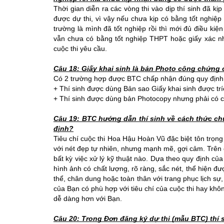
Thời gian diễn ra các vòng thi vào dịp thí sinh đã kị
được dự thi, vì vậy nếu chưa kịp có bằng tốt nghiệp 
trường là mình đã tốt nghiệp rồi thì mới đủ điều kiện
vẫn chưa có bằng tốt nghiệp THPT hoặc giấy xác nhậ
cuộc thi yêu cầu.
Câu 18: Giấy khai sinh là bản Photo công chứng
Có 2 trường hợp được BTC chấp nhận đúng quy định
+ Thí sinh được dùng Bản sao Giấy khai sinh được trí
+ Thí sinh được dùng bản Photocopy nhưng phải có c
Câu 19: BTC hướng dẫn thí sinh về cách thức ch
định?
Tiêu chí cuộc thi Hoa Hậu Hoàn Vũ đặc biệt tôn trọng
với nét đẹp tự nhiên, nhưng mạnh mẽ, gợi cảm. Trên 
bất kỳ việc xử lý kỹ thuật nào. Dựa theo quy định của
hình ảnh có chất lượng, rõ ràng, sắc nét, thể hiện 
thể, chân dung hoặc toàn thân với trang phục lịch sự
của Bạn có phù hợp với tiêu chí của cuộc thi hay khôn
dễ dàng hơn với Bạn.
Câu 20: Trong Đơn đăng ký dự thi (mẫu BTC) thí s