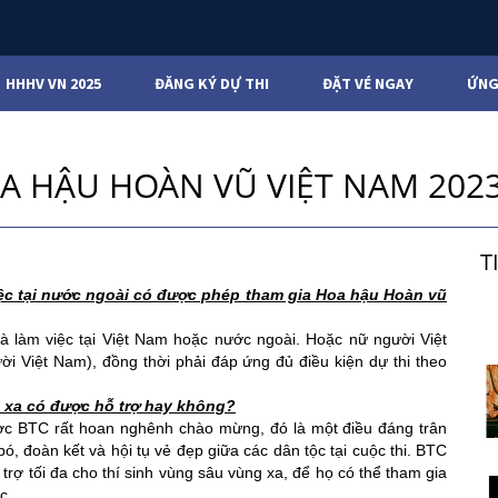
HHHV VN 2025
ĐĂNG KÝ DỰ THI
ĐẶT VÉ NGAY
ỨNG
OA HẬU HOÀN VŨ VIỆT NAM 202
T
iệc tại nước ngoài có được phép tham gia Hoa hậu Hoàn vũ 
à làm việc tại Việt Nam hoặc nước ngoài. Hoặc nữ người Việt 
i Việt Nam), đồng thời phải đáp ứng đủ điều kiện dự thi theo 
g xa có được hỗ trợ hay không?
ược BTC rất hoan nghênh chào mừng, đó là một điều đáng trân 
, đoàn kết và hội tụ vẻ đẹp giữa các dân tộc tại cuộc thi. BTC 
trợ tối đa cho thí sinh vùng sâu vùng xa, để họ có thể tham gia 
c.