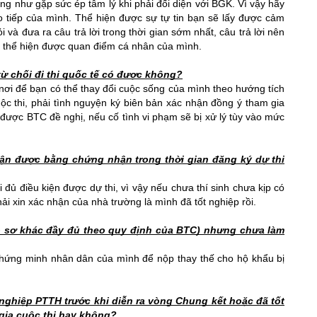
ũng như gặp sức ép tâm lý khi phải đối diện với BGK. Vì vậy hãy 
ao tiếp của mình. Thể hiện được sự tự tin bạn sẽ lấy được cảm 
và đưa ra câu trả lời trong thời gian sớm nhất, câu trả lời nên 
i, thể hiện được quan điểm cá nhân của mình.
ừ chối đi thi quốc tế có được không?
nơi để bạn có thể thay đổi cuộc sống của mình theo hướng tích 
uộc thi, phải tình nguyện ký biên bản xác nhận đồng ý tham gia 
 được BTC đề nghị, nếu cố tình vi phạm sẽ bị xử lý tùy vào mức 
ận được bằng chứng nhận trong thời gian đăng ký dự thi 
 đủ điều kiện được dự thi, vì vậy nếu chưa thí sinh chưa kịp có 
hải xin xác nhận của nhà trường là mình đã tốt nghiệp rồi.
hồ sơ khác đầy đủ theo quy định của BTC) nhưng chưa làm 
 chứng minh nhân dân của mình để nộp thay thế cho hộ khẩu bị 
 nghiệp PTTH trước khi diễn ra vòng Chung kết hoặc đã tốt 
gia cuộc thi hay không?