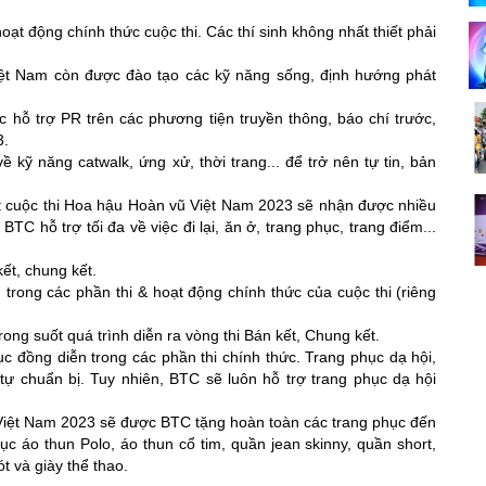
ạt động chính thức cuộc thi. Các thí sinh không nhất thiết phải 
ệt Nam còn được đào tạo các kỹ năng sống, định hướng phát 
ỗ trợ PR trên các phương tiện truyền thông, báo chí trước, 
3.
kỹ năng catwalk, ứng xử, thời trang... để trở nên tự tin, bản 
kết cuộc thi Hoa hậu Hoàn vũ Việt Nam 2023 sẽ nhận được nhiều 
TC hỗ trợ tối đa về việc đi lại, ăn ở, trang phục, trang điểm... 
kết, chung kết.
 trong các phần thi & hoạt động chính thức của cuộc thi (riêng 
rong suốt quá trình diễn ra vòng thi Bán kết, Chung kết.
ục đồng diễn trong các phần thi chính thức. Trang phục dạ hội, 
tự chuẩn bị. Tuy nhiên, BTC sẽ luôn hỗ trợ trang phục dạ hội 
 Việt Nam 2023 sẽ được BTC tặng hoàn toàn các trang phục đến 
ục áo thun Polo, áo thun cổ tim, quần jean skinny, quần short, 
ót và giày thể thao.