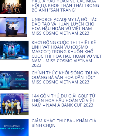
HẬU, Á HẬU HOÀN VŨ CÁC MÙA
HỘI TỤ, KHOE THẦN THÁI TRONG
BỘ ẢNH “SĂN TRĂNG”
UNIFORCE ACADEMY LÀ ĐỐI TÁC
ĐÀO TẠO VÀ HUẤN LUYỆN CHO
HOA HẬU HOÀN VŨ VIỆT NAM -
MISS COSMO VIETNAM 2023
KHỞI ĐỘNG CUỘC THI THIẾT KẾ
LINH VẬT HOÀN VŨ (COSMO
MASCOT) TRONG KHUÔN KHỔ
CUỘC THI HOA HẬU HOÀN VŨ VIỆT
NAM - MISS COSMO VIETNAM
2023
CHÍNH THỨC KHỞI ĐỘNG “DỰ ÁN
QUẢNG BÁ VĂN HOÁ DÂN TỘC” -
MISS COSMO VIETNAM 2023
144 GÔN THỦ DỰ GIẢI GOLF TỪ
THIỆN HOA HẬU HOÀN VŨ VIỆT
NAM – NAM A BANK CUP 2023
GIẢM KHẢO THỨ BA - KHÁN GIẢ
BÌNH CHỌN