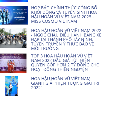
HỌP BÁO CHÍNH THỨC CÔNG BỐ
KHỞI ĐỘNG VÀ TUYỂN SINH HOA
HẬU HOÀN VŨ VIỆT NAM 2023 -
MISS COSMO VIETNAM
HOA HẬU HOÀN VŨ VIỆT NAM 2022
- NGỌC CHÂU DIỄU HÀNH BẰNG XE
ĐẠP TẠI THÀNH PHỐ TÂY NINH,
TUYÊN TRUYỀN Ý THỨC BẢO VỆ
MÔI TRƯỜNG
TOP 3 HOA HẬU HOÀN VŨ VIỆT
NAM 2022 ĐẤU GIÁ TỪ THIỆN
QUYÊN GÓP HƠN 2 TỶ ĐỒNG CHO
HOẠT ĐỘNG THIỆN NGUYỆN
HOA HẬU HOÀN VŨ VIỆT NAM
GIÀNH GIẢI “HIỆN TƯỢNG GIẢI TRÍ
2022”