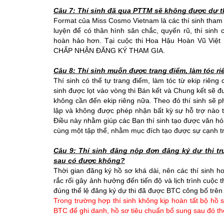
Câu 7: Thí sinh đã qua PTTM sẽ không được dự t
Format của Miss Cosmo Vietnam là các thí sinh tham 
luyện để có thân hình săn chắc, quyến rũ, thí sinh
hoàn hảo hơn. Tại cuộc thi Hoa Hậu Hoàn Vũ V
CHẤP NHẬN ĐĂNG KÝ THAM GIA.
Câu 8: Thí sinh muốn được trang điểm, làm tóc 
Thí sinh có thể tự trang điểm, làm tóc từ ekip riêng 
sinh được lọt vào vòng thi Bán kết và Chung kết sẽ đ
không cần đến ekip riêng nữa. Theo đó thí sinh sẽ ph
lập và không được phép nhận bất kỳ sự hỗ trợ nào t
Điều này nhằm giúp các Bạn thí sinh tạo được văn hóa 
cùng một tập thể, nhằm mục đích tạo được sự cạnh tr
Câu 9: Thí sinh đăng nộp đơn đăng ký dự thi t
sau có được không?
Thời gian đăng ký hồ sơ khá dài, nên các thí sinh h
rắc rối gây ảnh hưởng đến tiến độ và lịch trình cuộc 
đúng thể lệ đăng ký dự thi đã được BTC công bố trên 
Trong trường hợp thí sinh không kịp hoàn tất bộ hồ sơ
BTC để ghi danh, hồ sơ tiêu chuẩn bổ sung sau đó th