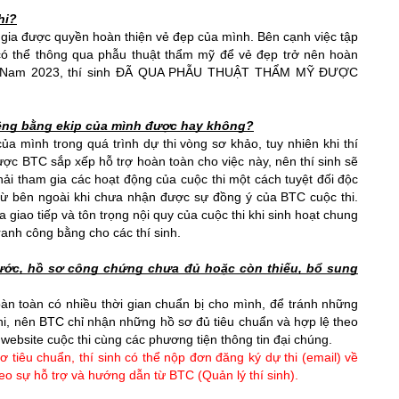
hi?
gia được quyền hoàn thiện vẻ đẹp của mình. Bên cạnh việc tập 
 có thể thông qua phẫu thuật thẩm mỹ để vẻ đẹp trở nên hoàn 
iệt Nam 2023, thí sinh ĐÃ QUA PHẪU THUẬT THẨM MỸ ĐƯỢC 
riêng bằng ekip của mình được hay không?
của mình trong quá trình dự thi vòng sơ khảo, tuy nhiên khi thí 
ược BTC sắp xếp hỗ trợ hoàn toàn cho việc này, nên thí sinh sẽ 
ải tham gia các hoạt động của cuộc thi một cách tuyệt đối độc 
ừ bên ngoài khi chưa nhận được sự đồng ý của BTC cuộc thi. 
giao tiếp và tôn trọng nội quy của cuộc thi khi sinh hoạt chung 
anh công bằng cho các thí sinh.
rước, hồ sơ công chứng chưa đủ hoặc còn thiếu, bổ sung 
oàn toàn có nhiều thời gian chuẩn bị cho mình, để tránh những 
thi, nên BTC chỉ nhận những hồ sơ đủ tiêu chuẩn và hợp lệ theo 
website cuộc thi cùng các phương tiện thông tin đại chúng.
 tiêu chuẩn, thí sinh có thể nộp đơn đăng ký dự thi (email) về 
eo sự hỗ trợ và hướng dẫn từ BTC (Quản lý thí sinh).