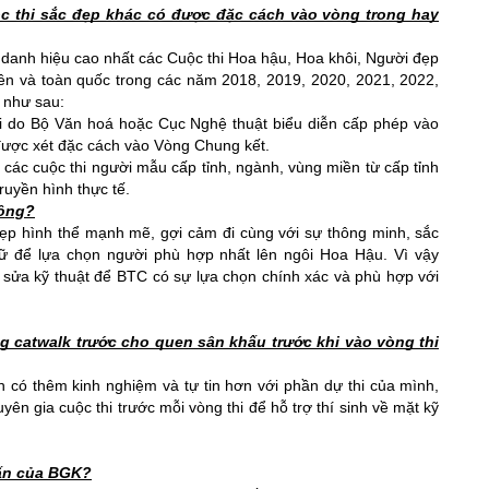
ộc thi sắc đẹp khác có được đặc cách vào vòng trong hay 
t danh hiệu cao nhất các Cuộc thi Hoa hậu, Hoa khôi, Người đẹp 
iền và toàn quốc trong các năm 2018, 2019, 2020, 2021, 2022, 
 như sau: 
i do Bộ Văn hoá hoặc Cục Nghệ thuật biểu diễn cấp phép vào 
ược xét đặc cách vào Vòng Chung kết. 
các cuộc thi người mẫu cấp tỉnh, ngành, vùng miền từ cấp tỉnh 
ruyền hình thực tế. 
hông?
p hình thể mạnh mẽ, gợi cảm đi cùng với sự thông minh, sắc 
 để lựa chọn người phù hợp nhất lên ngôi Hoa Hậu. Vì vậy 
 sửa kỹ thuật để BTC có sự lựa chọn chính xác và phù hợp với 
 catwalk trước cho quen sân khấu trước khi vào vòng thi 
h có thêm kinh nghiệm và tự tin hơn với phần dự thi của mình, 
ên gia cuộc thi trước mỗi vòng thi để hỗ trợ thí sinh về mặt kỹ 
vấn của BGK?