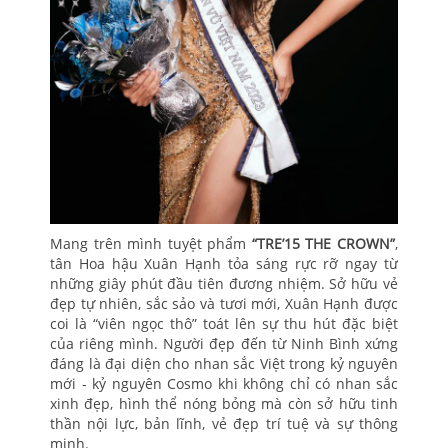
Mang trên mình tuyệt phẩm
“TRE’15 THE CROWN”
,
tân Hoa hậu Xuân Hạnh tỏa sáng rực rỡ ngay từ
những giây phút đầu tiên đương nhiệm. Sở hữu vẻ
đẹp tự nhiên, sắc sảo và tươi mới, Xuân Hạnh được
coi là “viên ngọc thô” toát lên sự thu hút đặc biệt
của riêng mình. Người đẹp đến từ Ninh Bình xứng
đáng là đại diện cho nhan sắc Việt trong kỷ nguyên
mới - kỷ nguyên Cosmo khi không chỉ có nhan sắc
xinh đẹp, hình thể nóng bỏng mà còn sở hữu tinh
thần nội lực, bản lĩnh, vẻ đẹp trí tuệ và sự thông
minh.