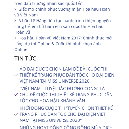
trên đấu trường nhan sắc quốc tế?
Giấc mơ chinh phục vương miện Hoa hậu Hoàn
vũ Việt Nam
Á hậu Lệ Hằng tiếp tục hành trình thiện nguyện
cùng trẻ em hở hàm ếch sau cuộc thi Hoa hậu
Hoàn vũ
Hoa hậu Hoàn vũ Việt Nam 2017: Chính thức mở
cổng dự thi Online & Cuộc thi bình chọn ảnh
Online
TIN TỨC
ÁO DÀI ĐƯỢC CHỌN LÀM ĐỀ BÀI CUỘC THI
THIẾT KẾ TRANG PHỤC DÂN TỘC CHO ĐẠI DIỆN
VIỆT NAM TẠI MISS UNIVERSE 2020.
"VIỆT NAM - TUYỆT TÁC ĐƯỜNG CONG" LÀ
CHỦ ĐỀ CUỘC THI THIẾT KẾ TRANG PHỤC DÂN
TỘC CHO HOA HẬU KHÁNH VÂN.
KHỞI ĐỘNG CUỘC THI “TUYỂN CHỌN THIẾT KẾ
TRANG PHỤC DÂN TỘC CHO ĐẠI DIỆN VIỆT
NAM TẠI MISS UNIVERSE 2020″
NHỮNG HOẠT ĐỘNG CỘNG ĐỒNG MÙA DỊCH