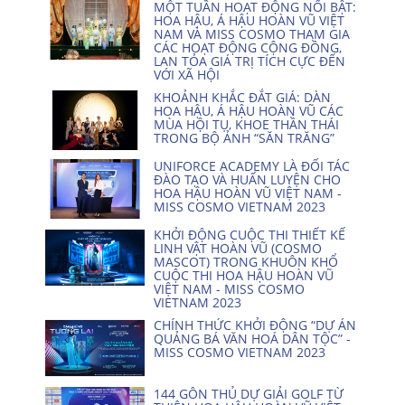
MỘT TUẦN HOẠT ĐỘNG NỔI BẬT:
HOA HẬU, Á HẬU HOÀN VŨ VIỆT
NAM VÀ MISS COSMO THAM GIA
CÁC HOẠT ĐỘNG CỘNG ĐỒNG,
LAN TỎA GIÁ TRỊ TÍCH CỰC ĐẾN
VỚI XÃ HỘI
KHOẢNH KHẮC ĐẮT GIÁ: DÀN
HOA HẬU, Á HẬU HOÀN VŨ CÁC
MÙA HỘI TỤ, KHOE THẦN THÁI
TRONG BỘ ẢNH “SĂN TRĂNG”
UNIFORCE ACADEMY LÀ ĐỐI TÁC
ĐÀO TẠO VÀ HUẤN LUYỆN CHO
HOA HẬU HOÀN VŨ VIỆT NAM -
MISS COSMO VIETNAM 2023
KHỞI ĐỘNG CUỘC THI THIẾT KẾ
LINH VẬT HOÀN VŨ (COSMO
MASCOT) TRONG KHUÔN KHỔ
CUỘC THI HOA HẬU HOÀN VŨ
VIỆT NAM - MISS COSMO
VIETNAM 2023
CHÍNH THỨC KHỞI ĐỘNG “DỰ ÁN
QUẢNG BÁ VĂN HOÁ DÂN TỘC” -
MISS COSMO VIETNAM 2023
144 GÔN THỦ DỰ GIẢI GOLF TỪ