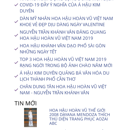
COVID-19 ĐẦY Ý NGHĨA CỦA Á HẬU KIM
DUYÊN
DÀN MỸ NHÂN HOA HẬU HOÀN VŨ VIỆT NAM
KHOE VẺ ĐẸP DỊU DÀNG NGÀY VALENTINE
NGUYỄN TRẦN KHÁNH VÂN ĐĂNG QUANG
HOA HẬU HOÀN VŨ VIỆT NAM 2019
HOA HẬU KHÁNH VÂN DẠO PHỐ SÀI GÒN
NHỮNG NGÀY TẾT
TOP 3 HOA HẬU HOÀN VŨ VIỆT NAM 2019
RẠNG NGỜI TRONG BỘ ẢNH CHÀO NĂM MỚI
Á HẬU KIM DUYÊN QUẢNG BÁ VĂN HÓA DU
LỊCH THÀNH PHỐ CẦN THƠ
CHÂN DUNG TÂN HOA HẬU HOÀN VŨ VIỆT
NAM - NGUYỄN TRẦN KHÁNH VÂN
TIN MỚI
HOA HẬU HOÀN VŨ THẾ GIỚI
2008 DAYANA MENDOZA THÍCH
THÚ DIỆN TRANG PHỤC AOZAI
ABC