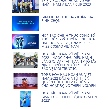
THIỆN HOA HẬU HOÀN VŨ VIỆT
NAM – NAM A BANK CUP 2023
GIẢM KHẢO THỨ BA - KHÁN GIẢ
BÌNH CHỌN
HỌP BÁO CHÍNH THỨC CÔNG BỐ
KHỞI ĐỘNG VÀ TUYỂN SINH HOA
HẬU HOÀN VŨ VIỆT NAM 2023 -
MISS COSMO VIETNAM
HOA HẬU HOÀN VŨ VIỆT NAM
2022 - NGỌC CHÂU DIỄU HÀNH
BẰNG XE ĐẠP TẠI THÀNH PHỐ TÂY
NINH, TUYÊN TRUYỀN Ý THỨC
BẢO VỆ MÔI TRƯỜNG
TOP 3 HOA HẬU HOÀN VŨ VIỆT
NAM 2022 ĐẤU GIÁ TỪ THIỆN
QUYÊN GÓP HƠN 2 TỶ ĐỒNG
CHO HOẠT ĐỘNG THIỆN NGUYỆN
HOA HẬU HOÀN VŨ VIỆT NAM
GIÀNH GIẢI “HIỆN TƯỢNG GIẢI TRÍ
2022”