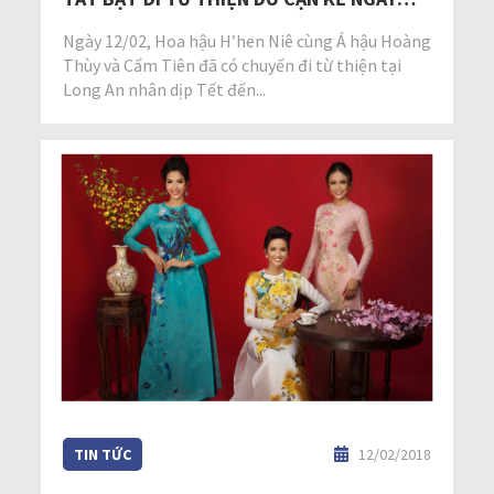
TẾT
Ngày 12/02, Hoa hậu H’hen Niê cùng Á hậu Hoàng
Thùy và Cẩm Tiên đã có chuyến đi từ thiện tại
Long An nhân dịp Tết đến...
TIN TỨC
12/02/2018