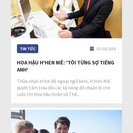
TIN TỨC
01/03/2018
HOA HẬU H'HEN NIÊ: 'TÔI TỪNG SỢ TIẾNG
ANH'
Thừa nhận trình độ ngoại ngữ kém, H'Hen Niê
quyết tâm trau dồi các kỹ năng để chuẩn bị cho
cuộc thi Hoa hậu Hoàn vũ Thế...