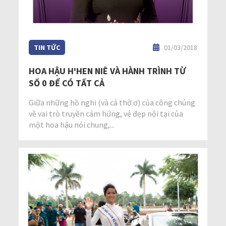
TIN TỨC
01/03/2018
HOA HẬU H'HEN NIÊ VÀ HÀNH TRÌNH TỪ
SỐ 0 ĐỂ CÓ TẤT CẢ
Giữa những hồ nghi (và cả thờ ơ) của công chúng
về vai trò truyền cảm hứng, vẻ đẹp nội tại của
một hoa hậu nói chung,...