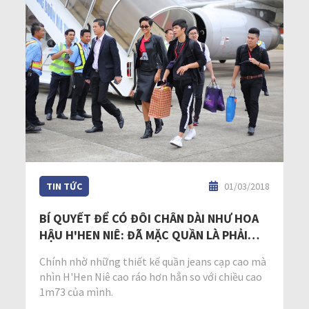
TIN TỨC
01/03/2018
BÍ QUYẾT ĐỂ CÓ ĐÔI CHÂN DÀI NHƯ HOA
HẬU H'HEN NIÊ: ĐÃ MẶC QUẦN LÀ PHẢI
QUẦN CẠP CAO
Chính nhờ những thiết kế quần jeans cạp cao mà
nhìn H'Hen Niê cao ráo hơn hẳn so với chiều cao
1m73 của mình.