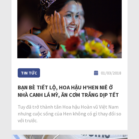
TIN TỨC
01/03/2018
BẠN BÈ TIẾT LỘ, HOA HẬU H'HEN NIÊ Ở
NHÀ CANH LÁ MỲ, ĂN CƠM TRẮNG DỊP TẾT
Tuy đã trở thành tân Hoa hậu Hoàn vũ Việt Nam
nhưng cuộc sống của Hen không có gì thay đổi so
với trước.