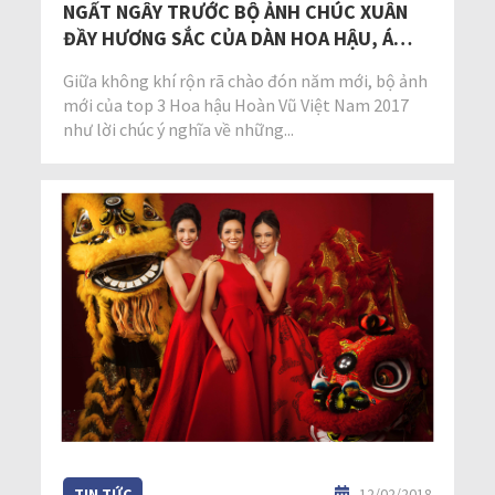
NGẤT NGÂY TRƯỚC BỘ ẢNH CHÚC XUÂN
ĐẦY HƯƠNG SẮC CỦA DÀN HOA HẬU, Á
HẬU HOÀN VŨ VIỆT NAM
Giữa không khí rộn rã chào đón năm mới, bộ ảnh
mới của top 3 Hoa hậu Hoàn Vũ Việt Nam 2017
như lời chúc ý nghĩa về những...
TIN TỨC
12/02/2018