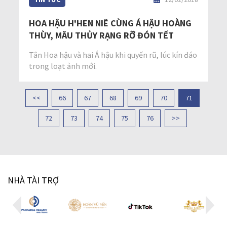
HOA HẬU H'HEN NIÊ CÙNG Á HẬU HOÀNG
THÙY, MÂU THỦY RẠNG RỠ ĐÓN TẾT
Tân Hoa hậu và hai Á hậu khi quyến rũ, lúc kín đáo
trong loạt ảnh mới.
<<
66
67
68
69
70
71
72
73
74
75
76
>>
NHÀ TÀI TRỢ