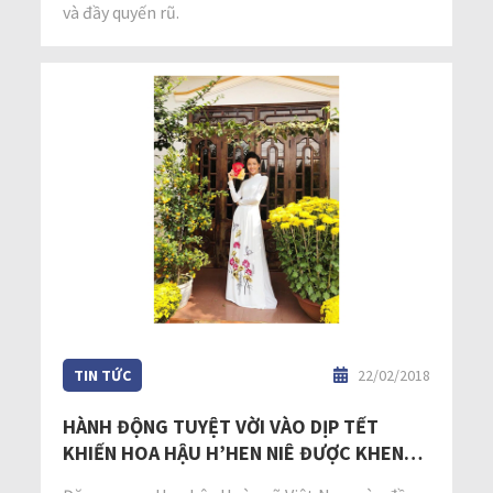
và đầy quyến rũ.
TIN TỨC
22/02/2018
HÀNH ĐỘNG TUYỆT VỜI VÀO DỊP TẾT
KHIẾN HOA HẬU H’HEN NIÊ ĐƯỢC KHEN
“TỎA SÁNG HƠN NHIỀU HOA HẬU”