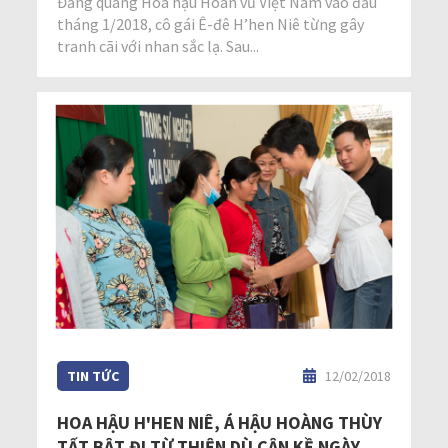
Đăng quang Hoa hậu Hoàn vũ Việt Nam vào đầu
tháng 1/2018, cô gái Ê-đê H’hen Niê từng gây
tranh cãi với nhan sắc lạ. Sau...
TIN TỨC
12/02/2018
HOA HẬU H'HEN NIÊ, Á HẬU HOÀNG THÙY
TẤT BẬT ĐI TỪ THIỆN DÙ CẬN KỀ NGÀY