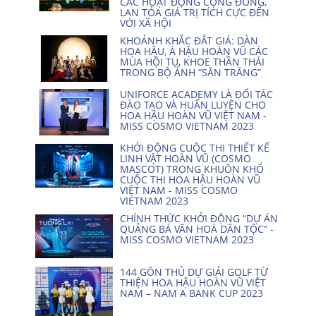
CÁC HOẠT ĐỘNG CỘNG ĐỒNG,
LAN TỎA GIÁ TRỊ TÍCH CỰC ĐẾN
VỚI XÃ HỘI
KHOẢNH KHẮC ĐẮT GIÁ: DÀN
HOA HẬU, Á HẬU HOÀN VŨ CÁC
MÙA HỘI TỤ, KHOE THẦN THÁI
TRONG BỘ ẢNH “SĂN TRĂNG”
UNIFORCE ACADEMY LÀ ĐỐI TÁC
ĐÀO TẠO VÀ HUẤN LUYỆN CHO
HOA HẬU HOÀN VŨ VIỆT NAM -
MISS COSMO VIETNAM 2023
KHỞI ĐỘNG CUỘC THI THIẾT KẾ
LINH VẬT HOÀN VŨ (COSMO
MASCOT) TRONG KHUÔN KHỔ
CUỘC THI HOA HẬU HOÀN VŨ
VIỆT NAM - MISS COSMO
VIETNAM 2023
CHÍNH THỨC KHỞI ĐỘNG “DỰ ÁN
QUẢNG BÁ VĂN HOÁ DÂN TỘC” -
MISS COSMO VIETNAM 2023
144 GÔN THỦ DỰ GIẢI GOLF TỪ
THIỆN HOA HẬU HOÀN VŨ VIỆT
NAM – NAM A BANK CUP 2023