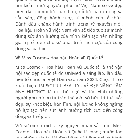
tìm kiếm những người phụ nữ Việt Nam có vẻ đẹp
hiện đại, có nội lực, bản lĩnh, nỗ lực hành động và
sẵn sàng đồng hành cùng sứ mệnh của tổ chức.
Đánh dấu chặng hành trình trong kỷ nguyên mới,
Hoa hậu Hoàn vũ Việt Nam vẫn sẽ tiếp tục sứ mệnh
dùng sức ảnh hưởng của mình kiến tạo nên những
giá trị tốt đẹp cho sự phát triển tích cực của cộng
đồng và xã hội.
Về Miss Cosmo - Hoa hậu Hoàn vũ Quốc tế
Miss Cosmo - Hoa hậu Hoàn vũ Quốc tế là thế vận
hội sắc đẹp quốc tế do UniMedia sáng lập, lần đầu
tiên tổ chức tại Việt Nam vào năm 2024. Cuộc thi có
khẩu hiệu “IMPACTFUL BEAUTY - VẺ ĐẸP NÂNG TẦM
ẢNH HƯỞNG”, là nơi hội ngộ và tôn vinh những
người phụ nữ ưu tú trên thế giới sở hữu trí tuệ, sắc
đẹp, sự khác biệt, bản lĩnh, nội lực và không ngừng
nỗ lực tạo nên sức ảnh hưởng tích cực đến cộng
đồng và thế giới.
Với sứ mệnh mở ra kỷ nguyên nhan sắc mới, Miss
Cosmo - Hoa hậu Hoàn vũ Quốc tế mong muốn lan
tỏa những giá trị tốt đẹp bằng cả tiếng nói và hành