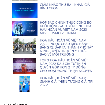
GIẢM KHẢO THỨ BA - KHÁN GIẢ
BÌNH CHỌN
HỌP BÁO CHÍNH THỨC CÔNG BỐ
KHỞI ĐỘNG VÀ TUYỂN SINH HOA
HẬU HOÀN VŨ VIỆT NAM 2023 -
MISS COSMO VIETNAM
HOA HẬU HOÀN VŨ VIỆT NAM
2022 - NGỌC CHÂU DIỄU HÀNH
BẰNG XE ĐẠP TẠI THÀNH PHỐ TÂY
NINH, TUYÊN TRUYỀN Ý THỨC
BẢO VỆ MÔI TRƯỜNG
TOP 3 HOA HẬU HOÀN VŨ VIỆT
NAM 2022 ĐẤU GIÁ TỪ THIỆN
QUYÊN GÓP HƠN 2 TỶ ĐỒNG
CHO HOẠT ĐỘNG THIỆN NGUYỆN
HOA HẬU HOÀN VŨ VIỆT NAM
GIÀNH GIẢI “HIỆN TƯỢNG GIẢI TRÍ
2022”