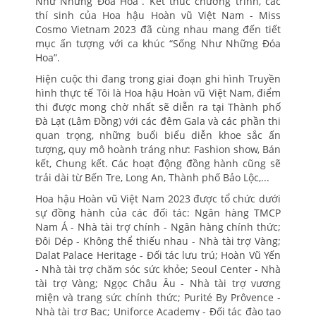
Như Những Đóa Hoa”. Kết thúc chương trình, các
thí sinh của Hoa hậu Hoàn vũ Việt Nam - Miss
Cosmo Vietnam 2023 đã cùng nhau mang đến tiết
mục ấn tượng với ca khúc “Sống Như Những Đóa
Hoa”.
Hiện cuộc thi đang trong giai đoạn ghi hình Truyền
hình thực tế Tôi là Hoa hậu Hoàn vũ Việt Nam, điểm
thi được mong chờ nhất sẽ diễn ra tại Thành phố
Đà Lạt (Lâm Đồng) với các đêm Gala và các phần thi
quan trọng, những buổi biểu diễn khoe sắc ấn
tượng, quy mô hoành tráng như: Fashion show, Bán
kết, Chung kết. Các hoạt động đồng hành cũng sẽ
trải dài từ Bến Tre, Long An, Thành phố Bảo Lộc,...
Hoa hậu Hoàn vũ Việt Nam 2023 được tổ chức dưới
sự đồng hành của các đối tác: Ngân hàng TMCP
Nam Á - Nhà tài trợ chính - Ngân hàng chính thức;
Đôi Dép - Không thể thiếu nhau - Nhà tài trợ Vàng;
Dalat Palace Heritage - Đối tác lưu trú; Hoàn Vũ Yến
- Nhà tài trợ chăm sóc sức khỏe; Seoul Center - Nhà
tài trợ Vàng; Ngọc Châu Âu - Nhà tài trợ vương
miện và trang sức chính thức; Purité By Prôvence -
Nhà tài trợ Bạc; Uniforce Academy - Đối tác đào tạo