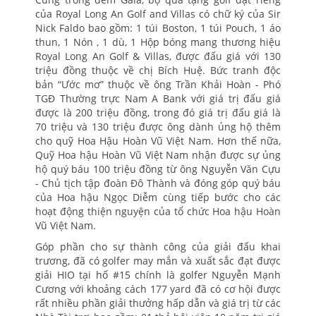
của Royal Long An Golf and Villas có chữ ký của Sir
Nick Faldo bao gồm: 1 túi Boston, 1 túi Pouch, 1 áo
thun, 1 Nón , 1 dù, 1 Hộp bóng mang thương hiệu
Royal Long An Golf & Villas, được đấu giá với 130
triệu đồng thuộc về chị Bích Huệ. Bức tranh độc
bản “Ước mơ” thuộc về ông Trần Khải Hoàn - Phó
TGĐ Thường trực Nam A Bank với giá trị đấu giá
được là 200 triệu đồng, trong đó giá trị đấu giá là
70 triệu và 130 triệu được ông dành ủng hộ thêm
cho quỹ Hoa Hậu Hoàn Vũ Việt Nam. Hơn thế nữa,
Quỹ Hoa hậu Hoàn Vũ Việt Nam nhận được sự ủng
hộ quý báu 100 triệu đồng từ ông Nguyễn Văn Cựu
- Chủ tịch tập đoàn Đô Thành và đóng góp quý báu
của Hoa hậu Ngọc Diễm cùng tiếp bước cho các
hoạt động thiện nguyện của tổ chức Hoa hậu Hoàn
Vũ Việt Nam.
Góp phần cho sự thành công của giải đấu khai
trương, đã có golfer may mắn và xuất sắc đạt được
giải HIO tại hố #15 chính là golfer Nguyễn Mạnh
Cương với khoảng cách 177 yard đã có cơ hội được
rất nhiều phần giải thưởng hấp dẫn và giá trị từ các