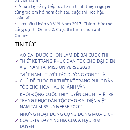
vũ Việt Nam
Á hậu Lệ Hằng tiếp tục hành trình thiện nguyện
cùng trẻ em hở hàm ếch sau cuộc thi Hoa hậu
Hoàn vũ
Hoa hậu Hoàn vũ Việt Nam 2017: Chính thức mở
cổng dự thi Online & Cuộc thi bình chọn ảnh
Online
TIN TỨC
ÁO DÀI ĐƯỢC CHỌN LÀM ĐỀ BÀI CUỘC THI
THIẾT KẾ TRANG PHỤC DÂN TỘC CHO ĐẠI DIỆN
VIỆT NAM TẠI MISS UNIVERSE 2020.
"VIỆT NAM - TUYỆT TÁC ĐƯỜNG CONG" LÀ
CHỦ ĐỀ CUỘC THI THIẾT KẾ TRANG PHỤC DÂN
TỘC CHO HOA HẬU KHÁNH VÂN.
KHỞI ĐỘNG CUỘC THI “TUYỂN CHỌN THIẾT KẾ
TRANG PHỤC DÂN TỘC CHO ĐẠI DIỆN VIỆT
NAM TẠI MISS UNIVERSE 2020″
NHỮNG HOẠT ĐỘNG CỘNG ĐỒNG MÙA DỊCH
COVID-19 ĐẦY Ý NGHĨA CỦA Á HẬU KIM
DUYÊN