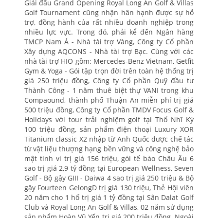
Giải đấu Grand Opening Royal Long An Golf & Villas
Golf Tournament cũng nhận hân hạnh được sự hỗ
trợ, đồng hành của rất nhiều doanh nghiệp trong
nhiều lực vực. Trong đó, phải kể đến Ngân hàng
TMCP Nam Á - Nhà tài trợ Vàng, Công ty Cổ phần
Xây dựng AQCONS - Nhà tài trợ Bạc. Cùng với các
nhà tài trợ HIO gồm: Mercedes-Benz Vietnam, Getfit
Gym & Yoga - Gói tập trọn đời trên toàn hệ thống trị
giá 250 triệu đồng, Công ty Cổ phần Quỹ đầu tư
Thành Công - 1 năm thuê biệt thự VANI trong khu
Compaound, thành phố Thuận An miễn phí trị giá
500 triệu đồng, Công ty Cổ phần TMDV Focus Golf &
Holidays với tour trải nghiệm golf tại Thổ Nhĩ Kỳ
100 triệu đồng, sản phẩm điện thoại Luxury XOR
Titanium classic X2 nhập từ Anh Quốc được chế tác
từ vật liệu thượng hạng bền vững và công nghệ bảo
mật tinh vi trị giá 156 triệu, gói tế bào Châu Âu 6
sao trị giá 2,9 tỷ đồng tại European Wellness, Seven
Golf - Bộ gậy GIII - Daiwa 4 sao trị giá 250 triệu & Bộ
gậy Fourteen GelongD trị giá 130 triệu, Thẻ Hội viên
20 năm cho 1 hố trị giá 1 tỷ đồng tại Sân Dalat Golf
Club và Royal Long An Golf & Villas, 02 năm sử dụng
sản phẩm Hoàn Vũ Yến trị giá 200 triệu đồng. Ngoài