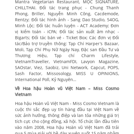
Mantra Vegetarian Restaurant, MỘC SIGNATURE,
CHILLTHAI. Đối tác trang phục - Chung Thanh
Phong, Briller, Nguyễn Minh Công, Cacdemode,
Rentzy; Đối tác hình ảnh - Sang Dao Studio, 54OG,
Minh Lộc; Đối tác huấn luyện - ACT Academy; Đơn
vị kiểm toán - iCPA; Đối tác sản xuất âm nhạc -
Bigarts; Đối tác bán vé - Ticket Box; Các đơn vị Đối
tác/Bảo trợ truyền thông: Tạp Chí Harper’s Bazaar,
Moli, Tạp Chí Phụ Nữ Ngày Nay, Đặc san Đầu Tư và
Thương Hiệu, Tạp chí Charm Lifestyle,
VietnamTraveller, VietnamFDI, Lavyon Magazine,
SAOstar, Viez, Saobiz, Uni Network, Capcut, POPS,
Sash Factor, Missosology, MISS U OPINIONS,
International Poll, Kỷ Nguyên…
Về Hoa hậu Hoàn vũ Việt Nam – Miss Cosmo
Vietnam
Hoa hậu Hoàn vũ Việt Nam - Miss Cosmo Vietnam là
cuộc thi sắc đẹp uy tín hàng đầu tại Việt Nam về
sức ảnh hưởng, thông điệp và lan tỏa những giá trị
tích cực cho cộng đồng, xã hội. Tổ chức lần đầu tiên
vào năm 2008, Hoa hậu Hoàn vũ Việt Nam đã trải
qua 5 mùa giải với bề dày xuyên suốt 15 năm nhằm