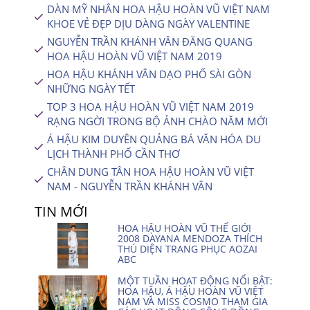
DÀN MỸ NHÂN HOA HẬU HOÀN VŨ VIỆT NAM
KHOE VẺ ĐẸP DỊU DÀNG NGÀY VALENTINE
NGUYỄN TRẦN KHÁNH VÂN ĐĂNG QUANG
HOA HẬU HOÀN VŨ VIỆT NAM 2019
HOA HẬU KHÁNH VÂN DẠO PHỐ SÀI GÒN
NHỮNG NGÀY TẾT
TOP 3 HOA HẬU HOÀN VŨ VIỆT NAM 2019
RẠNG NGỜI TRONG BỘ ẢNH CHÀO NĂM MỚI
Á HẬU KIM DUYÊN QUẢNG BÁ VĂN HÓA DU
LỊCH THÀNH PHỐ CẦN THƠ
CHÂN DUNG TÂN HOA HẬU HOÀN VŨ VIỆT
NAM - NGUYỄN TRẦN KHÁNH VÂN
TIN MỚI
HOA HẬU HOÀN VŨ THẾ GIỚI
2008 DAYANA MENDOZA THÍCH
THÚ DIỆN TRANG PHỤC AOZAI
ABC
MỘT TUẦN HOẠT ĐỘNG NỔI BẬT:
HOA HẬU, Á HẬU HOÀN VŨ VIỆT
NAM VÀ MISS COSMO THAM GIA