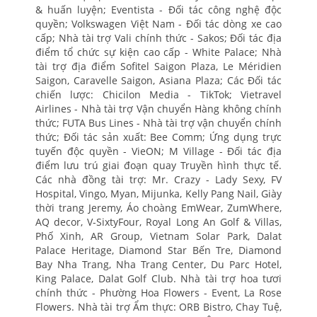
& huấn luyện; Eventista - Đối tác công nghệ độc
quyền; Volkswagen Việt Nam - Đối tác dòng xe cao
cấp; Nhà tài trợ Vali chính thức - Sakos; Đối tác địa
điểm tổ chức sự kiện cao cấp - White Palace; Nhà
tài trợ địa điểm Sofitel Saigon Plaza, Le Méridien
Saigon, Caravelle Saigon, Asiana Plaza; Các Đối tác
chiến lược: Chicilon Media - TikTok; Vietravel
Airlines - Nhà tài trợ Vận chuyển Hàng không chính
thức; FUTA Bus Lines - Nhà tài trợ vận chuyển chính
thức; Đối tác sản xuất: Bee Comm; Ứng dụng trực
tuyến độc quyền - VieON; M Village - Đối tác địa
điểm lưu trú giai đoạn quay Truyền hình thực tế.
Các nhà đồng tài trợ: Mr. Crazy - Lady Sexy, FV
Hospital, Vingo, Myan, Mijunka, Kelly Pang Nail, Giày
thời trang Jeremy, Áo choàng EmWear, ZumWhere,
AQ decor, V-SixtyFour, Royal Long An Golf & Villas,
Phố Xinh, AR Group, Vietnam Solar Park, Dalat
Palace Heritage, Diamond Star Bến Tre, Diamond
Bay Nha Trang, Nha Trang Center, Du Parc Hotel,
King Palace, Dalat Golf Club. Nhà tài trợ hoa tươi
chính thức - Phường Hoa Flowers - Event, La Rose
Flowers. Nhà tài trợ Ẩm thực: ORB Bistro, Chay Tuệ,