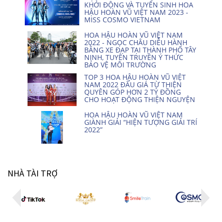
KHỞI ĐỘNG VÀ TUYỂN SINH HOA
HẬU HOÀN VŨ VIỆT NAM 2023 -
MISS COSMO VIETNAM
HOA HẬU HOÀN VŨ VIỆT NAM
2022 - NGỌC CHÂU DIỄU HÀNH
BẰNG XE ĐẠP TẠI THÀNH PHỐ TÂY
NINH, TUYÊN TRUYỀN Ý THỨC
BẢO VỆ MÔI TRƯỜNG
TOP 3 HOA HẬU HOÀN VŨ VIỆT
NAM 2022 ĐẤU GIÁ TỪ THIỆN
QUYÊN GÓP HƠN 2 TỶ ĐỒNG
CHO HOẠT ĐỘNG THIỆN NGUYỆN
HOA HẬU HOÀN VŨ VIỆT NAM
GIÀNH GIẢI “HIỆN TƯỢNG GIẢI TRÍ
2022”
NHÀ TÀI TRỢ