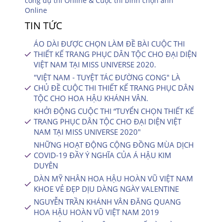
cổng dự thi Online & Cuộc thi bình chọn ảnh
Online
TIN TỨC
ÁO DÀI ĐƯỢC CHỌN LÀM ĐỀ BÀI CUỘC THI
THIẾT KẾ TRANG PHỤC DÂN TỘC CHO ĐẠI DIỆN
VIỆT NAM TẠI MISS UNIVERSE 2020.
"VIỆT NAM - TUYỆT TÁC ĐƯỜNG CONG" LÀ
CHỦ ĐỀ CUỘC THI THIẾT KẾ TRANG PHỤC DÂN
TỘC CHO HOA HẬU KHÁNH VÂN.
KHỞI ĐỘNG CUỘC THI “TUYỂN CHỌN THIẾT KẾ
TRANG PHỤC DÂN TỘC CHO ĐẠI DIỆN VIỆT
NAM TẠI MISS UNIVERSE 2020″
NHỮNG HOẠT ĐỘNG CỘNG ĐỒNG MÙA DỊCH
COVID-19 ĐẦY Ý NGHĨA CỦA Á HẬU KIM
DUYÊN
DÀN MỸ NHÂN HOA HẬU HOÀN VŨ VIỆT NAM
KHOE VẺ ĐẸP DỊU DÀNG NGÀY VALENTINE
NGUYỄN TRẦN KHÁNH VÂN ĐĂNG QUANG
HOA HẬU HOÀN VŨ VIỆT NAM 2019