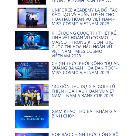
TRONG BỘ ẢNH “SĂN TRĂNG”
UNIFORCE ACADEMY LÀ ĐỐI TÁC
ĐÀO TẠO VÀ HUẤN LUYỆN CHO
HOA HẬU HOÀN VŨ VIỆT NAM -
MISS COSMO VIETNAM 2023
KHỞI ĐỘNG CUỘC THI THIẾT KẾ
LINH VẬT HOÀN VŨ (COSMO
MASCOT) TRONG KHUÔN KHỔ
CUỘC THI HOA HẬU HOÀN VŨ
VIỆT NAM - MISS COSMO
VIETNAM 2023
CHÍNH THỨC KHỞI ĐỘNG “DỰ ÁN
QUẢNG BÁ VĂN HOÁ DÂN TỘC” -
MISS COSMO VIETNAM 2023
144 GÔN THỦ DỰ GIẢI GOLF TỪ
THIỆN HOA HẬU HOÀN VŨ VIỆT
NAM – NAM A BANK CUP 2023
GIẢM KHẢO THỨ BA - KHÁN GIẢ
BÌNH CHỌN
HỌP BÁO CHÍNH THỨC CÔNG BỐ