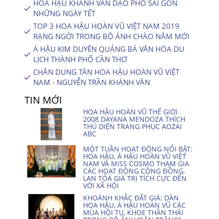
HOA HẬU KHÁNH VÂN DẠO PHỐ SÀI GÒN
NHỮNG NGÀY TẾT
TOP 3 HOA HẬU HOÀN VŨ VIỆT NAM 2019
RẠNG NGỜI TRONG BỘ ẢNH CHÀO NĂM MỚI
Á HẬU KIM DUYÊN QUẢNG BÁ VĂN HÓA DU
LỊCH THÀNH PHỐ CẦN THƠ
CHÂN DUNG TÂN HOA HẬU HOÀN VŨ VIỆT
NAM - NGUYỄN TRẦN KHÁNH VÂN
TIN MỚI
HOA HẬU HOÀN VŨ THẾ GIỚI
2008 DAYANA MENDOZA THÍCH
THÚ DIỆN TRANG PHỤC AOZAI
ABC
MỘT TUẦN HOẠT ĐỘNG NỔI BẬT:
HOA HẬU, Á HẬU HOÀN VŨ VIỆT
NAM VÀ MISS COSMO THAM GIA
CÁC HOẠT ĐỘNG CỘNG ĐỒNG,
LAN TỎA GIÁ TRỊ TÍCH CỰC ĐẾN
VỚI XÃ HỘI
KHOẢNH KHẮC ĐẮT GIÁ: DÀN
HOA HẬU, Á HẬU HOÀN VŨ CÁC
MÙA HỘI TỤ, KHOE THẦN THÁI