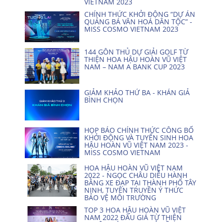
VIETNAM 2023
CHÍNH THỨC KHỞI ĐỘNG “DỰ ÁN
QUẢNG BÁ VĂN HOÁ DÂN TỘC” -
MISS COSMO VIETNAM 2023
144 GÔN THỦ DỰ GIẢI GOLF TỪ
THIỆN HOA HẬU HOÀN VŨ VIỆT
NAM – NAM A BANK CUP 2023
GIẢM KHẢO THỨ BA - KHÁN GIẢ
BÌNH CHỌN
HỌP BÁO CHÍNH THỨC CÔNG BỐ
KHỞI ĐỘNG VÀ TUYỂN SINH HOA
HẬU HOÀN VŨ VIỆT NAM 2023 -
MISS COSMO VIETNAM
HOA HẬU HOÀN VŨ VIỆT NAM
2022 - NGỌC CHÂU DIỄU HÀNH
BẰNG XE ĐẠP TẠI THÀNH PHỐ TÂY
NINH, TUYÊN TRUYỀN Ý THỨC
BẢO VỆ MÔI TRƯỜNG
TOP 3 HOA HẬU HOÀN VŨ VIỆT
NAM 2022 ĐẤU GIÁ TỪ THIỆN