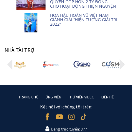
QUYÊN GÓP HƠN 2 TỶ ĐỒNG
CHO HOẠT ĐỘNG THIỆN NGUYỆN
HOA HẬU HOÀN VŨ VIỆT NAM
GIÀNH GIẢI “HIỆN TƯỢNG GIẢI TRÍ
2022”
NHÀ TÀI TRỢ
TRANG CHỦ
ỨNG VIÊN
THƯ VIỆN VIDEO
LIÊN HỆ
Kết nối với chúng tôi trên:
Đang trực tuyến: 377