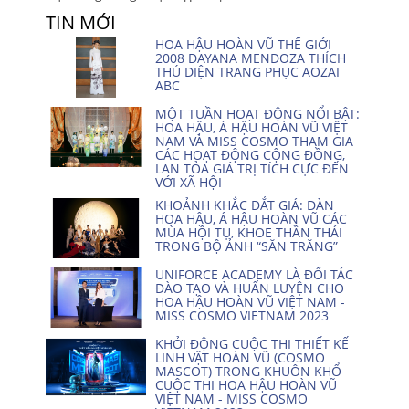
TIN MỚI
HOA HẬU HOÀN VŨ THẾ GIỚI
2008 DAYANA MENDOZA THÍCH
THÚ DIỆN TRANG PHỤC AOZAI
ABC
MỘT TUẦN HOẠT ĐỘNG NỔI BẬT:
HOA HẬU, Á HẬU HOÀN VŨ VIỆT
NAM VÀ MISS COSMO THAM GIA
CÁC HOẠT ĐỘNG CỘNG ĐỒNG,
LAN TỎA GIÁ TRỊ TÍCH CỰC ĐẾN
VỚI XÃ HỘI
KHOẢNH KHẮC ĐẮT GIÁ: DÀN
HOA HẬU, Á HẬU HOÀN VŨ CÁC
MÙA HỘI TỤ, KHOE THẦN THÁI
TRONG BỘ ẢNH “SĂN TRĂNG”
UNIFORCE ACADEMY LÀ ĐỐI TÁC
ĐÀO TẠO VÀ HUẤN LUYỆN CHO
HOA HẬU HOÀN VŨ VIỆT NAM -
MISS COSMO VIETNAM 2023
KHỞI ĐỘNG CUỘC THI THIẾT KẾ
LINH VẬT HOÀN VŨ (COSMO
MASCOT) TRONG KHUÔN KHỔ
CUỘC THI HOA HẬU HOÀN VŨ
VIỆT NAM - MISS COSMO