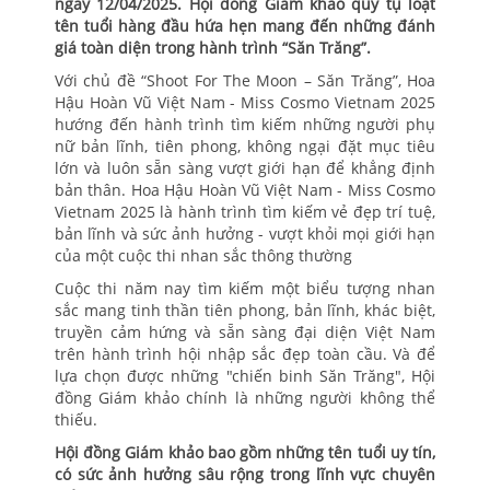
ngày 12/04/2025. Hội đồng Giám khảo quy tụ loạt
tên tuổi hàng đầu hứa hẹn mang đến những đánh
giá toàn diện trong hành trình “Săn Trăng”.
Với chủ đề “Shoot For The Moon – Săn Trăng”, Hoa
Hậu Hoàn Vũ Việt Nam - Miss Cosmo Vietnam 2025
hướng đến hành trình tìm kiếm những người phụ
nữ bản lĩnh, tiên phong, không ngại đặt mục tiêu
lớn và luôn sẵn sàng vượt giới hạn để khẳng định
bản thân. Hoa Hậu Hoàn Vũ Việt Nam - Miss Cosmo
Vietnam 2025 là hành trình tìm kiếm vẻ đẹp trí tuệ,
bản lĩnh và sức ảnh hưởng - vượt khỏi mọi giới hạn
của một cuộc thi nhan sắc thông thường
Cuộc thi năm nay tìm kiếm một biểu tượng nhan
sắc mang tinh thần tiên phong, bản lĩnh, khác biệt,
truyền cảm hứng và sẵn sàng đại diện Việt Nam
trên hành trình hội nhập sắc đẹp toàn cầu. Và để
lựa chọn được những "chiến binh Săn Trăng", Hội
đồng Giám khảo chính là những người không thể
thiếu.
Hội đồng Giám khảo bao gồm những tên tuổi uy tín,
có sức ảnh hưởng sâu rộng trong lĩnh vực chuyên